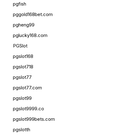
pgfish
pggold168bet.com
pgheng99
pglucky168.com
PGSlot
pgslot168
pgslot718
pgslot77
pgslot77.com
pgslot99
pgslot9999.co
pgslot999bets.com
pgslotth