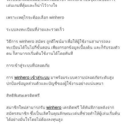
เล่นเกมที่คุ้มและก็น่าไว้วางใจ
เพราะเหตุไรจะต้องเลือก winhero
ระบบลงทะเบียนที่ง่ายและรวดเร็ว
วิธีการ winhero สมัคร ถูกดีไซน์มาเพื่อให้ผู้ใช้งานสามารถลง
ทะเบียนได้ในไม่กี่ขั้นตอน เพียงกรอกข้อมูลเบื้องต้น และก็รับรองตัว
ตน ก็สามารถเริ่มต้นใช้งานได้โดยทันที
การเข้าสู่ระบบที่ปลอดภัย
การ
winhero เข้าสู่ระบบ
มาพร้อมระบบความปลอดภัยระดับสูง
ปกป้องข้อมูลส่วนตัวและบัญชีของผู้ใช้งานอย่างแน่นหนา
สิทธิพิเศษเครดิตฟรี
สมาชิกใหม่สามารถรับ
winhero
เครดิตฟรี ได้ทันทีภายหลังจาก
สมัครสมาชิก ซึ่งเป็นเลิศในคุณลักษณะเด่นที่ช่วยทำให้ผู้เล่นเริ่มต้น
ได้อย่างมั่นใจโดยไม่ต้องลงทุนสูง