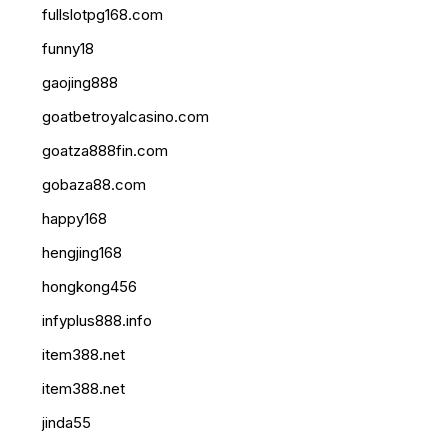
fullslotpg168.com
funny18
gaojing888
goatbetroyalcasino.com
goatza888fin.com
gobaza88.com
happy168
hengjing168
hongkong456
infyplus888.info
item388.net
item388.net
jinda55