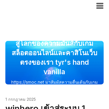
สู่โลกของความมันส์กับเกมสล็อตออนไลน์
และคาสิโนเว็บตรงของเรา tyr's hand
vanilla
สู่โลกของความมันส์กับเกม
สล็อตออนไลน์และคาสิโนเว็บ
ตรงของเรา tyr's hand
vanilla
https://smoc.net มาสัมผัสความตื่นเต้นกับเกม
สล็อตออนไลน์ที่ไม่ซ้ำใครใน Pgslot wow tyr
1 กรกฎาคม 2025
winhero เข้าสู่ระบบ 1