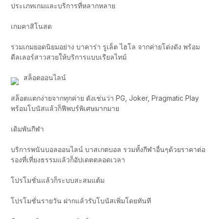
ประเภทเกมและบริการที่หลากหลาย
เกมคาสิโนสด
รวมเกมยอดนิยมอย่าง บาคาร่า รูเล็ต ไฮโล จากค่ายโด่งดัง พร้อม
ดีลเลอร์สาวสวยให้บริการแบบเรียลไทม์
สล็อตออนไลน์
สล็อตแตกง่ายจากทุกค่าย ดังเช่นว่า PG, Joker, Pragmatic Play
พร้อมโบนัสแล้วก็ฟีพบร์พิเศษมากมาย
เดิมพันกีฬา
บริการพนันบอลออนไลน์ บาสเกตบอล รวมทั้งกีฬาอื่นๆด้วยราคาต่อ
รองที่เที่ยงธรรมแล้วก็อัปเดตตลอดเวลา
โปรโมชั่นแล้วก็ระบบสะสมแต้ม
โปรโมชั่นรายวัน ฝากแล้วรับโบนัสเพิ่มโดยทันที