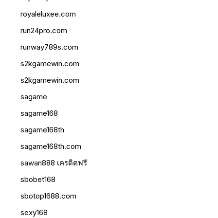
royaleluxee.com
run24pro.com
runway789s.com
s2kgamewin.com
s2kgamewin.com
sagame
sagame168
sagame168th
sagame168th.com
sawan888 เครดิตฟรี
sbobet168
sbotop1688.com
sexy168