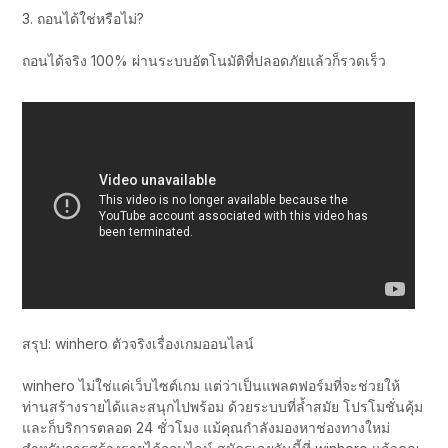
3. ถอนได้ใช่หรือไม่?
ถอนได้จริง 100% ผ่านระบบอัตโนมัติที่ปลอดภัยแล้วก็รวดเร็ว
สรุป: winhero ตัวจริงเรื่องเกมออนไลน์
winhero ไม่ใช่แค่เว็บไซต์เกม แต่ว่าเป็นแพลตฟอร์มที่จะช่วยให้
ท่านสร้างรายได้และสนุกไปพร้อม ด้วยระบบที่ล้ำสมัย โปรโมชั่นคุ้ม
และก็บริการตลอด 24 ชั่วโมง แม้คุณกำลังมองหาช่องทางใหม่