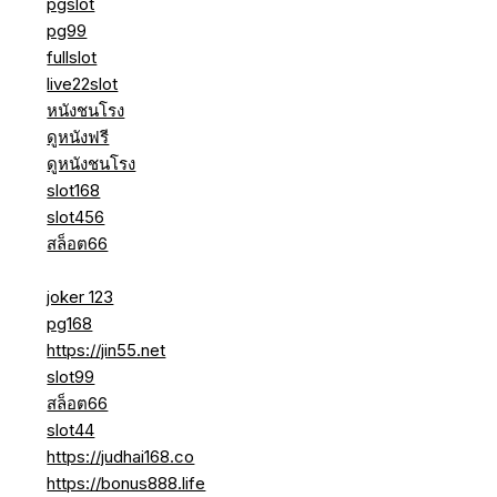
pgslot
pg99
fullslot
live22slot
หนังชนโรง
ดูหนังฟรี
ดูหนังชนโรง
slot168
slot456
สล็อต66
joker 123
pg168
https://jin55.net
slot99
สล็อต66
slot44
https://judhai168.co
https://bonus888.life