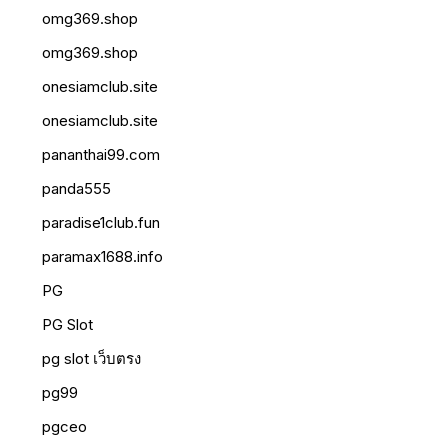
omg369.shop
omg369.shop
onesiamclub.site
onesiamclub.site
pananthai99.com
panda555
paradise1club.fun
paramax1688.info
PG
PG Slot
pg slot เว็บตรง
pg99
pgceo