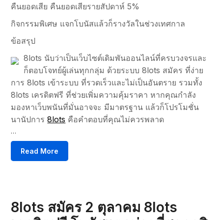
คืนยอดเสีย คืนยอดเสียรายสัปดาห์ 5%
กิจกรรมพิเศษ แจกโบนัสแล้วก็รางวัลในช่วงเทศกาล
ข้อสรุป
8lots นับว่าเป็นเว็บไซต์เดิมพันออนไลน์ที่ครบวงจรและ
ก็ตอบโจทย์ผู้เล่นทุกกลุ่ม ด้วยระบบ 8lots สมัคร ที่ง่าย
การ 8lots เข้าระบบ ที่รวดเร็วและไม่เป็นอันตราย รวมทั้ง
8lots เครดิตฟรี ที่ช่วยเพิ่มความคุ้มราคา หากคุณกำลัง
มองหาเว็บพนันที่มั่นอาจจะ มีมาตรฐาน แล้วก็โปรโมชั่น
นานัปการ
8lots
คือคำตอบที่คุณไม่ควรพลาด
…
Read More
8lots สมัคร 2 ตุลาคม 8lots