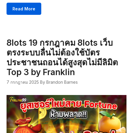
Read More
8lots 19 กรกฎาคม 8lots เว็บ
ตรงระบบลื่นไม่ต้องใช้บัตร
ประชาชนถอนได้สูงสุดไม่มีลิมิต
Top 3 by Franklin
7 กรกฎาคม 2025
By Brandon Barnes