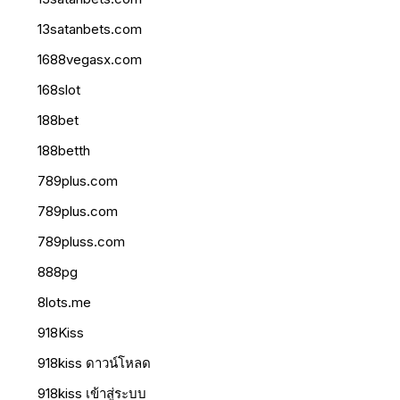
13satanbets.com
1688vegasx.com
168slot
188bet
188betth
789plus.com
789plus.com
789pluss.com
888pg
8lots.me
918Kiss
918kiss ดาวน์โหลด
918kiss เข้าสู่ระบบ