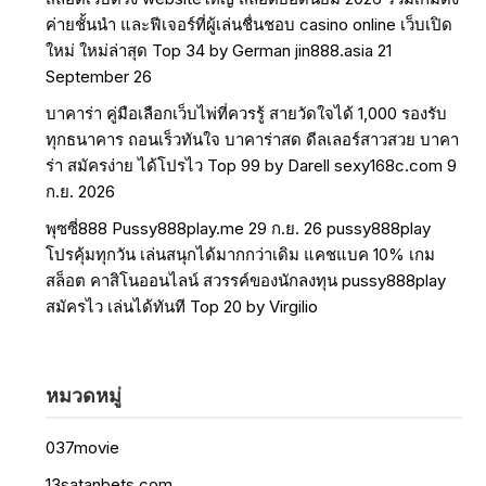
ค่ายชั้นนำ และฟีเจอร์ที่ผู้เล่นชื่นชอบ casino online เว็บเปิด
ใหม่ ใหม่ล่าสุด Top 34 by German jin888.asia 21
September 26
บาคาร่า คู่มือเลือกเว็บไพ่ที่ควรรู้ สายวัดใจได้ 1,000 รองรับ
ทุกธนาคาร ถอนเร็วทันใจ บาคาร่าสด ดีลเลอร์สาวสวย บาคา
ร่า สมัครง่าย ได้โปรไว Top 99 by Darell sexy168c.com 9
ก.ย. 2026
พุซซี่888 Pussy888play.me 29 ก.ย. 26 pussy888play
โปรคุ้มทุกวัน เล่นสนุกได้มากกว่าเดิม แคชแบค 10% เกม
สล็อต คาสิโนออนไลน์ สวรรค์ของนักลงทุน pussy888play
สมัครไว เล่นได้ทันที Top 20 by Virgilio
หมวดหมู่
037movie
13satanbets.com