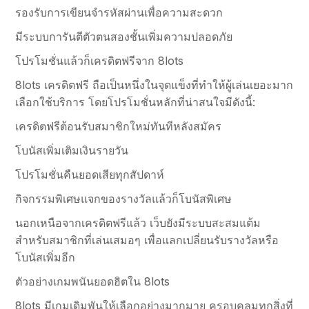
รองรับการเขียนจำรหัสผ่านเพื่อความสะดวก
มีระบบการันตีตัวตนสองชั้นเพิ่มความปลอดภัย
โปรโมชั่นแล้วก็เครดิตฟรีจาก 8lots
8lots เครดิตฟรี ถือเป็นหนึ่งในจุดแข็งที่ทำให้ผู้เล่นเยอะมาก
เลือกใช้บริการ โดยโปรโมชั่นหลักที่น่าสนใจมีดังนี้:
เครดิตฟรีต้อนรับสมาชิกใหม่ทันทีหลังสมัคร
โบนัสเพิ่มเติมเงินรายวัน
โปรโมชั่นคืนยอดเสียทุกสัปดาห์
กิจกรรมพิเศษแจกของรางวัลแล้วก็โบนัสพิเศษ
นอกเหนือจากเครดิตฟรีแล้ว เว็บยังมีระบบสะสมแต้ม
สำหรับสมาชิกที่เล่นเสมอๆ เพื่อแลกเปลี่ยนรับรางวัลหรือ
โบนัสเพิ่มอีก
ตัวอย่างเกมพนันยอดฮิตใน 8lots
8lots มีเกมเดิมพันให้เลือกอย่างมากมาย ครอบคลุมทุกสิ่งที่