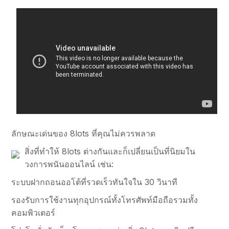
ลักษณะเด่นของ 8lots ที่คุณไม่ควรพลาด
สิ่งที่ทำให้ 8lots ต่างกันและก็เปลี่ยนเป็นที่นิยมใน
วงการพนันออนไลน์ เช่น:
ระบบฝากถอนออโต้ที่รวดเร็วทันใจใน 30 วินาที
รองรับการใช้งานทุกอุปกรณ์ทั้งโทรศัพท์มือถือรวมทั้ง
คอมพิวเตอร์