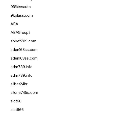
918kissauto
9kpluss.com
ABA
ABAGroup2
abbet789.com
aden168ss.com
aden168ss.com
adm789.info
adm789.info
allbet24hr
allone745s.com
alot66
alot666