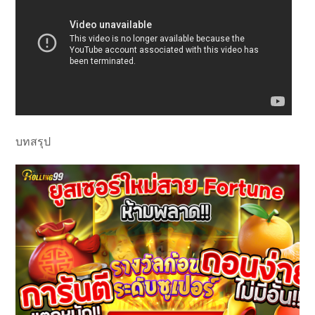
บทสรุป