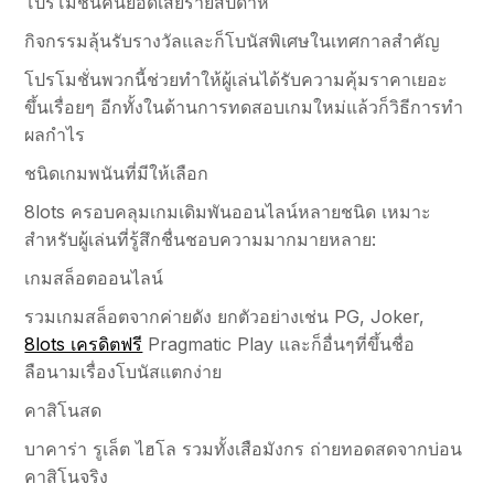
โปรโมชั่นคืนยอดเสียรายสัปดาห์
กิจกรรมลุ้นรับรางวัลและก็โบนัสพิเศษในเทศกาลสำคัญ
โปรโมชั่นพวกนี้ช่วยทำให้ผู้เล่นได้รับความคุ้มราคาเยอะ
ขึ้นเรื่อยๆ อีกทั้งในด้านการทดสอบเกมใหม่แล้วก็วิธีการทำ
ผลกำไร
ชนิดเกมพนันที่มีให้เลือก
8lots ครอบคลุมเกมเดิมพันออนไลน์หลายชนิด เหมาะ
สำหรับผู้เล่นที่รู้สึกชื่นชอบความมากมายหลาย:
เกมสล็อตออนไลน์
รวมเกมสล็อตจากค่ายดัง ยกตัวอย่างเช่น PG, Joker,
8lots เครดิตฟรี
Pragmatic Play และก็อื่นๆที่ขึ้นชื่อ
ลือนามเรื่องโบนัสแตกง่าย
คาสิโนสด
บาคาร่า รูเล็ต ไฮโล รวมทั้งเสือมังกร ถ่ายทอดสดจากบ่อน
คาสิโนจริง