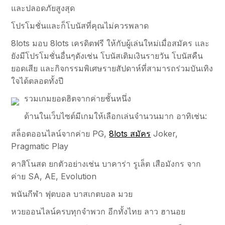
และปลอดภัยสูงสุด
โปรโมชั่นและก็โบนัสที่คุณไม่ควรพลาด
8lots มอบ 8lots เครดิตฟรี ให้กับผู้เล่นใหม่เมื่อสมัคร และ
ยังมีโปรโมชั่นอื่นๆดังเช่น โบนัสเติมเงินรายวัน โบนัสคืน
ยอดเสีย และกิจกรรมพิเศษรายสัปดาห์ที่สามารถร่วมบันเทิง
ใจได้ตลอดทั้งปี
รวมเกมยอดฮิตจากค่ายชั้นหนึ่ง
ด้านในเว็บไซต์มีเกมให้เลือกเล่นจำนวนมาก อาทิเช่น:
สล็อตออนไลน์จากค่าย PG,
8lots สมัคร
Joker,
Pragmatic Play
คาสิโนสด ยกตัวอย่างเช่น บาคาร่า รูเล็ต เสือมังกร จาก
ค่าย SA, AE, Evolution
พนันกีฬา ฟุตบอล บาสเกตบอล มวย
หวยออนไลน์ครบทุกจำพวก อีกทั้งไทย ลาว ฮานอย