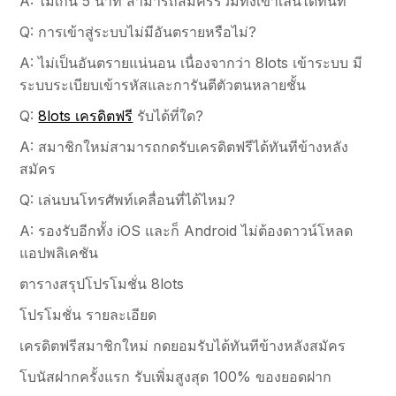
A: ไม่เกิน 5 นาที สามารถสมัครรวมทั้งเข้าเล่นได้ทันที
Q: การเข้าสู่ระบบไม่มีอันตรายหรือไม่?
A: ไม่เป็นอันตรายแน่นอน เนื่องจากว่า 8lots เข้าระบบ มี
ระบบระเบียบเข้ารหัสและการันตีตัวตนหลายชั้น
Q:
8lots เครดิตฟรี
รับได้ที่ใด?
A: สมาชิกใหม่สามารถกดรับเครดิตฟรีได้ทันทีข้างหลัง
สมัคร
Q: เล่นบนโทรศัพท์เคลื่อนที่ได้ไหม?
A: รองรับอีกทั้ง iOS และก็ Android ไม่ต้องดาวน์โหลด
แอปพลิเคชัน
ตารางสรุปโปรโมชั่น 8lots
โปรโมชั่น รายละเอียด
เครดิตฟรีสมาชิกใหม่ กดยอมรับได้ทันทีข้างหลังสมัคร
โบนัสฝากครั้งแรก รับเพิ่มสูงสุด 100% ของยอดฝาก