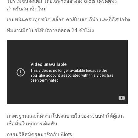
โปรโมชั่นจัดเต็ม โดยเฉพาะอย่างยิ่ง 8lots เครดิตฟรี
สำหรับสมาชิกใหม่
เกมพนันครบทุกชนิด สล็อต คาสิโนสด กีฬา และก็อีสปอร์ต
ทีมงานมือโปรให้บริการตลอด 24 ชั่วโมง
มาตรฐานและก็ความโปร่งสบายใสของระบบทำให้ผู้เล่น
เชื่อมั่นในทุกการเดิมพัน
กรรมวิธีสมัครสมาชิกกับ 8lots