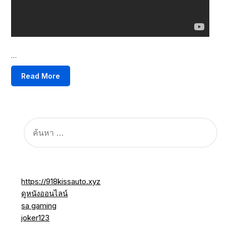
…
Read More
ค้นหา
สำหรับ:
https://918kissauto.xyz
ดูหนังออนไลน์
sa gaming
joker123