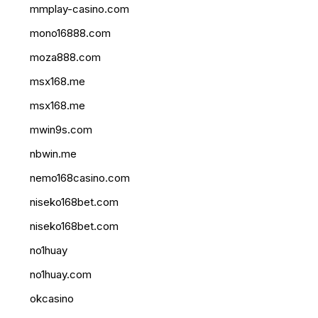
mmplay-casino.com
mono16888.com
moza888.com
msx168.me
msx168.me
mwin9s.com
nbwin.me
nemo168casino.com
niseko168bet.com
niseko168bet.com
no1huay
no1huay.com
okcasino