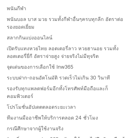
พนันกีฬา
พนันบอล บาส มวย รวมทั้งกีฬาอื่นๆครบทุกลีก อัตราต่อ
รองยอดเยี่ยม
สลากกินแบ่งออนไลน์
เปิดรับแทงหวยไทย ลอตเตอรี่ลาว หวยฮานอย รวมทั้ง
ลอตเตอรี่ยี่กี อัตราจ่ายสูง จ่ายจริงไม่มีทุจริต
จุดเด่นของการเลือกใช้ lnw365
ระบบฝาก-ถอนอัตโนมัติ รวดเร็วไม่เกิน 30 วินาที
รองรับทุกแพลตฟอร์มอีกทั้งโทรศัพท์มือถือและก็
คอมพิวเตอร์
โปรโมชั่นอัปเดตตลอดระยะเวลา
ทีมงานมืออาชีพให้บริการตลอด 24 ชั่วโมง
กรณีศึกษาจากผู้ใช้งานจริง