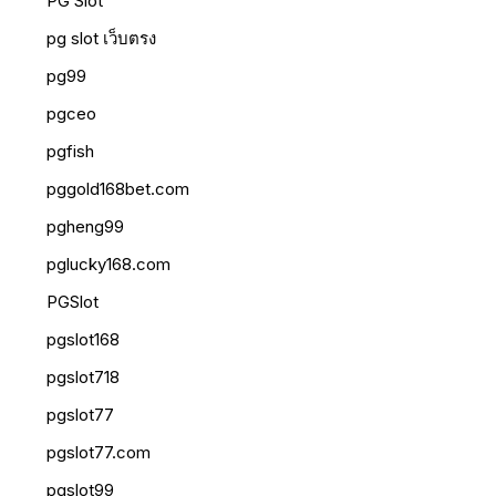
PG Slot
pg slot เว็บตรง
pg99
pgceo
pgfish
pggold168bet.com
pgheng99
pglucky168.com
PGSlot
pgslot168
pgslot718
pgslot77
pgslot77.com
pgslot99