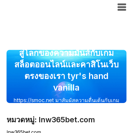
สู่โลกของความมันส์กับเกมสล็อตออนไลน์
และคาสิโนเว็บตรงของเรา tyr's hand
vanilla
สู่โลกของความมันส์กับเกม
สล็อตออนไลน์และคาสิโนเว็บ
ตรงของเรา tyr's hand
vanilla
https://smoc.net มาสัมผัสความตื่นเต้นกับเกม
สล็อตออนไลน์ที่ไม่ซ้ำใครใน Pgslot wow tyr
หมวดหมู่:
lnw365bet.com
lnw365bet.com