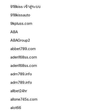
918kiss เข้าสู่ระบบ
918kissauto
9kpluss.com
ABA
ABAGroup2
abbet789.com
aden168ss.com
aden168ss.com
adm789.info
adm789.info
allbet24hr
allone745s.com
alot66