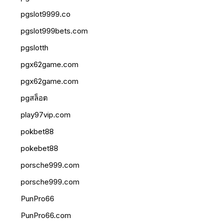
pgslot9999.co
pgslot999bets.com
pgslotth
pgx62game.com
pgx62game.com
pgสล็อต
play97vip.com
pokbet88
pokebet88
porsche999.com
porsche999.com
PunPro66
PunPro66.com