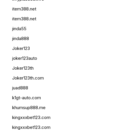
item388.net
item388.net
jinda55
jinda888
Joker123
joker123auto
Joker123th
Joker123th.com
juad888
k1gt-auto.com
khumsup888.me
kingxxxbet123.com
kingxxxbet123.com