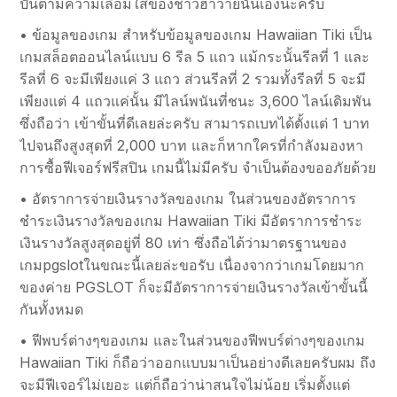
ปั้นตามความเลื่อมใสของชาวฮาวายนั่นเองนะครับ
• ข้อมูลของเกม สำหรับข้อมูลของเกม Hawaiian Tiki เป็น
เกมสล็อตออนไลน์แบบ 6 รีล 5 แถว แม้กระนั้นรีลที่ 1 และ
รีลที่ 6 จะมีเพียงแค่ 3 แถว ส่วนรีลที่ 2 รวมทั้งรีลที่ 5 จะมี
เพียงแต่ 4 แถวแค่นั้น มีไลน์พนันที่ชนะ 3,600 ไลน์เดิมพัน
ซึ่งถือว่า เข้าขั้นที่ดีเลยล่ะครับ สามารถเบทได้ตั้งแต่ 1 บาท
ไปจนถึงสูงสุดที่ 2,000 บาท และก็หากใครที่กำลังมองหา
การซื้อฟีเจอร์ฟรีสปิน เกมนี้ไม่มีครับ จำเป็นต้องขออภัยด้วย
• อัตราการจ่ายเงินรางวัลของเกม ในส่วนของอัตราการ
ชำระเงินรางวัลของเกม Hawaiian Tiki มีอัตราการชำระ
เงินรางวัลสูงสุดอยู่ที่ 80 เท่า ซึ่งถือได้ว่ามาตรฐานของ
เกมpgslotในขณะนี้เลยล่ะขอรับ เนื่องจากว่าเกมโดยมาก
ของค่าย PGSLOT ก็จะมีอัตราการจ่ายเงินรางวัลเข้าขั้นนี้
กันทั้งหมด
• ฟีพบร์ต่างๆของเกม และในส่วนของฟีพบร์ต่างๆของเกม
Hawaiian Tiki ก็ถือว่าออกแบบมาเป็นอย่างดีเลยครับผม ถึง
จะมีฟีเจอร์ไม่เยอะ แต่ก็ถือว่าน่าสนใจไม่น้อย เริ่มตั้งแต่