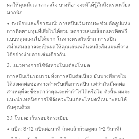
ผลให้คุณมีเวลาตกลงใจ บางทีอาจจะมิได้รู้สึกถึงแรงเหวี่ยง
มากนัก
• ระเบียบและก็อารมณ์: การสปินเว้นรอบจะช่วยตัดลูปแห่ง
การติดตามทุนที่เสียไปได้สวย ลดการเล่นสล็อตเเครดิตฟรี
แบบหลุดแผนไปได้มาก ในทางตรงกันข้าม การสปิน
สม่ำเสมออาจจะเป็นผลให้คุณเล่นเพลินจนถึงลืมแผนที่วาง
ได้อย่างง่ายดายเช่นเดียวกัน
3. แนวทางการใช้จังหวะในแต่ละโหมด
การสปินเว้นรอบรวมทั้งการสปินต่อเนื่อง มันบางทีอาจไม่
ได้ส่งผลต่อช่องทางสำหรับเพื่อการสปิน แต่ว่ามันมีผลต่อ
สาเหตุที่จะชี้ชะตาว่าคุณจะทำกำไรได้หรือไม่ ดังนั้น ผมจะ
แนะนำเทคนิคการใช้จังหวะในแต่ละโหมดที่เหมาะสมให้
กับคุณด้วย
3.1 โหมด: เว้นรอบจัดระเบียบ
• สปีด: 8-12 สปินต่อนาที (กดแล้วก็รอดูผล 1-2 วินาที)