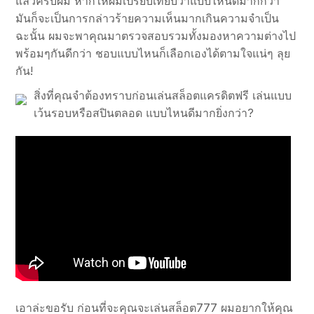
แล้วครับผม หากให้ผมเปรียบเทียบว่าแบบไหนดีมากกว่า
มันก็จะเป็นการกล่าวร้ายความเห็นมากเกินความจำเป็น
ฉะนั้น ผมจะพาคุณมาตรวจสอบรวมทั้งมองหาความต่างไป
พร้อมๆกันดีกว่า ชอบแบบไหนก็เลือกเองได้ตามใจแน่ๆ ลุย
กัน!
สิ่งที่คุณจำต้องทราบก่อนเล่นสล็อตแครดิตฟรี เล่นแบบ
เว้นรอบหรือสปินตลอด แบบไหนดีมากยิ่งกว่า?
เอาล่ะขอรับ ก่อนที่จะคุณจะเล่นสล็อต777 ผมอยากให้คุณ