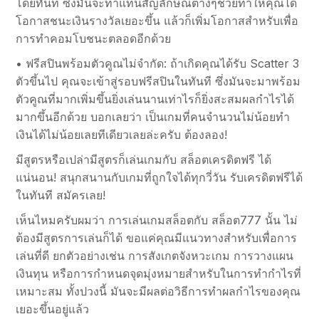
โดยทันที ซึ่งมันจะทำแทนสัญลักษณ์ต่างๆช่วยทำให้คุณได้
โอกาสชนะเงินรางวัลเยอะขึ้น แล้วก็เพิ่มโอกาสสำหรับเพื่อ
การทำคอมโบชนะตลอดอีกด้วย
• ฟรีสปินพร้อมตัวคูณไม่จำกัด: ถ้าเกิดคุณได้รับ Scatter 3
ตัวขึ้นไป คุณจะเข้าสู่รอบฟรีสปินในทันที ซึ่งมันจะมาพร้อม
ตัวคูณที่มากเพิ่มขึ้นยิ่งเล่นนานเท่าไรก็ยิ่งสะสมผลกำไรได้
มากขึ้นอีกด้วย บอกเลยว่า เป็นเกมที่คนจำนวนไม่น้อยทำ
เงินได้ไม่น้อยเลยทีเดียวเลยล่ะครับ ต้องลอง!
มีสูตรหรือเปล่ามีสูตรก็เล่นเกมกับ สล็อตเครดิตฟรี ได้
แน่นอน! สนุกสนานกับเกมที่ถูกใจได้ทุกวี่วัน รับเครดิตฟรีได้
ในทันที สมัครเลย!
เห็นไหมครับผมว่า การเล่นเกมสล็อตกับ สล็อต777 นั้น ไม่
ต้องมีสูตรการเล่นก็ได้ ขอแค่คุณมีแนวทางสำหรับเพื่อการ
เล่นที่ดี ยกตัวอย่างเช่น การสังเกตจังหวะเกม การวางแผน
เงินทุน หรือการกำหนดจุดมุ่งหมายสำหรับในการทำกำไรที่
เหมาะสม ทั้งปวงนี้ มันจะมีผลต่อวิธีการทำผลกำไรของคุณ
เยอะขึ้นอยู่แล้ว