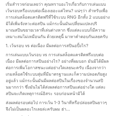
เริ่มสำรวจก่อนเลยว่า คุณทราบอะไรเกี่ยวกับการเล่นแบบ
เว้นรอบหรือแบบต่อเนื่องเยอะแค่ไหน? แน่ๆว่า สำหรับเพื่อ
การเล่นสล็อตเเครดิตฟรีที่ใช้ระบบ RNG อีกทั้ง 2 แบบอย่าง
มิได้เพิ่มจังหวะต่อสปิน แม้กระนั้นมันเปลี่ยนแปลงปริ
มาณสปินขยายเวลาที่เล่นต่างหาก ซึ่งแต่ละแบบก็มีความ
เหมาะสมไม่เหมือนกัน ด้วยเหตุนี้ มาหาคำตอบกันเลยครับ
1. เว้นรอบ vs ต่อเนื่อง มีผลต่อการสปินอปิ้งไร?
การเล่นแบบเว้นรอบ vs การเล่นสล็อตเเครดิตฟรีแบบต่อ
เนื่อง มีผลต่อการสปินอย่างไร? อย่างที่ผมบอก มันมิได้มีผล
ต่อการเพิ่มโอกาสชนะแต่อย่างใดเลยนะครับ เนื่องจากว่า
เกมสล็อตใช้ระบบสุ่มที่มีมาตรฐานและก็ความปลอดภัยสูง
อยู่แล้ว แม้กระนั้นมันมีผลต่อสปินในเรื่องของจำนวนสปิ
นมากกว่า ซึ่งมันไม่ได้ส่งผลต่อการสปินแต่อย่างใด แต่ละ
สปินจะเกิดเหตุการณ์อิสระ รอบก่อนหน้ามิได้
ส่งผลต่อรอบต่อไป การเว้น 1-3 วินาทีหรือปล่อยสปินยาวๆ
จึงไม่เป็นผลอะไรเลยล่ะครับผม ฮ่า…