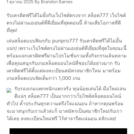
1 ตุลาคม 2025
By Brandon Barnes
รับเครดิตฟรีได้ไม่ยั้งกับเว็บไซต์ตรงจาก สล็อต777 เว็บไซต์
ตรงไม่ผ่านเอเย่นต์ที่ดีเยี่ยมที่สุดตอนนี้ ห้ามเสียโอกาสที่ดี
ที่สุด!
เล่นสล็อตแบบฟินๆกับ punpro777 รับเครดิตฟรีได้ไม่อั้น
แน่ๆ! เพราะเว็บไซต์ตรงไม่ผ่านเอเย่นต์ที่เยี่ยมที่สุดในขณะนี้
พร้อมแจกเครดิตฟรีผ่านโปรโมชั่นรวมทั้งกิจกรรมล้นหลาม
เพื่อคุณสนุกกับเกมสล็อตออนไลน์ที่ชอบได้อย่างมาก รับ
เครดิตฟรีได้ตั้งแต่ลงทะเบียนสมัครสมาชิกใหม่ มาพร้อม
เกมสล็อตแบบจัดเต็มกว่า 1,000 เกม
รับรองเกมแตกหนักแตกจริง ทุนน้อยเล่นได้ มือใหม่เล่น
ดีแน่ๆ สล็อต777 เป็นมากกว่าเว็บไซต์สล็อตออนไลน์
ทั่วไป ค้ำประกันทุกความตรึงใจแน่นอน ถ้าหากคุณพร้อม
จะมาสนุกกับเราแล้วล่ะก็ มาสมัครเป็นสมาชิกใหม่กับเรา
ได้เลย ลงทะเบียนใหม่ฟรี ไร้ค่าจารีตแน่นอน คลิกเลย!