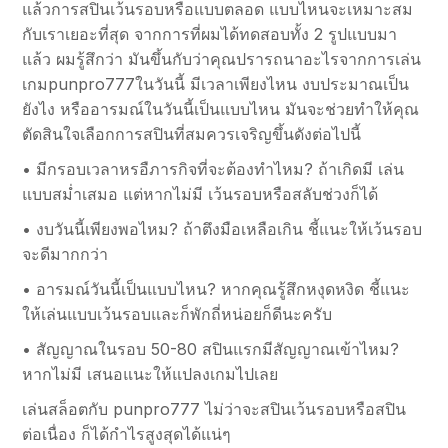
แล้วการสปินเว้นรอบหรือแบบตลอด แบบไหนจะเหมาะสม
กับเราเยอะที่สุด จากการที่ผมได้ทดสอบทั้ง 2 รูปแบบมา
แล้ว ผมรู้สึกว่า มันขึ้นกับว่าคุณปรารถนาอะไรจากการเล่น
เกมpunpro777ในวันนี้ มีเวลาเพียงไหน งบประมาณเป็น
ยังไง หรืออารมณ์ในวันนี้เป็นแบบไหน มันจะช่วยทำให้คุณ
ตัดสินใจเลือกการสปินที่สมควรเจริญขึ้นดังต่อไปนี้
• มีกรอบเวลาหรอืภารกิจที่จะต้องทำไหม? ถ้าเกิดมี เล่น
แบบสม่ำเสมอ แต่หากไม่มี เว้นรอบหรือสลับช่วงก็ได้
• งบวันนี้เพียงพอไหม? ถ้าตึงมือเหลือเกิน ชี้แนะให้เว้นรอบ
จะดีมากกว่า
• อารมณ์วันนี้เป็นแบบไหน? หากคุณรู้สึกหงุดหงิด ชี้แนะ
ให้เล่นแบบเว้นรอบและก็พักถี่หน่อยก็ดีนะครับ
• สัญญาณในรอบ 50-80 สปินแรกมีสัญญาณเข้าไหม?
หากไม่มี เสนอแนะให้แปลงเกมไปเลย
เล่นสล็อตกับ punpro777 ไม่ว่าจะสปินเว้นรอบหรือสปิน
ต่อเนื่อง ก็ได้กำไรสูงสุดได้แน่ๆ