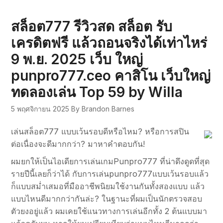
สล็อต777 รีวิวสด สล็อต รับ
เครดิตฟรี แล้วถอนจริงได้เท่าไหร่
9 พ.ย. 2025 เว็บ ใหญ่
punpro777.ceo คาสิโน เว็บใหญ่
ทดลองเล่น Top 59 by Willa
5 พฤศจิกายน 2025
By Brandon Barnes
เล่นสล็อต777 แบบเว้นรอบดีหรือไหม? หรือการสปิน
ต่อเนื่องจะดีมากกว่า? มาหาคำตอบกัน!
ผมยกให้เป็นไอเดียการเล่นเกมPunpro777 ที่น่าดึงดูดที่สุด
รายปีนี้เลยก็ว่าได้ กับการเล่นpunpro777แบบเว้นรอบแล้ว
ก็แบบสม่ำเสมอที่มืออาชีพนิยมใช้งานกันทั้งสองแบบ แล้ว
แบบไหนดีมากกว่ากันล่ะ? ในฐานะที่ผมเป็นนักตรวจสอบ
ตัวยงอยู่แล้ว ผมเคยใช้แนวทางการเล่นอีกทั้ง 2 ต้นแบบมา