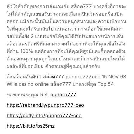
หัวใจสำคัญของการเล่นเกมกับ สล็อต777 บางครั้งก็อาจจะ
ไม่ได้สำคัญเลยขอรับว่าคุณจะเลือกสปินเว้นรอบหรือสปิน
ตลอด แม้กระนั้นมันเป็นความสนุกสนานและความเบิกบาน
ใจที่คุณจะได้รับกลับไป แน่นอนว่า การเลือกใช้เทคนิคกา
รสปินทั้งยัง 2 แบบจะก่อให้คุณได้รับประสบการณ์การเล่น
สล็อตเเครดิตฟรีที่แตกต่าง ผมไม่อยากที่จะให้คุณเชื่อในสิ่ง
ที่อ่าน 100% แต่ต้องการที่จะให้คุณพิสูจน์และก็ทดลองด้วย
ตัวเองเหตุว่า คุณถูกใจแบบไหน และก็การสปินแบบไหนได้
ผลลัพธ์ที่ยอดเยี่ยม คำตอบอยู่ที่คุณอยู่แล้วครับ
เว็บสล็อตอันดับ 1
สล็อต777
punpro777.ceo 15 NOV 68
Willa casino online สล็อต777 มาแรงที่สุด Top 54
ขอขอบพระคุณ Ref.
punpro777
https://rebrand.ly/punpro777-ceo
https://cutly.info/punpro777-ceo
https://bitt.to/bs25mz