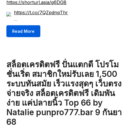
https://shorturl.asia/g6DG8
https://t.co/7QZpdnpThr
…
Read More
สล็อตเครดิตฟรี ปั่นแตกดี โปรโม
ชั่นเริ่ด สมาชิกใหม่รับเลย 1,500
ระบบทันสมัย เร็วแรงสุดๆ เว็บตรง
จ่ายจริง สล็อตเครดิตฟรี เดิมพัน
ง่าย แค่ปลายนิ้ว Top 66 by
Natalie punpro777.bar 9 กันยา
68