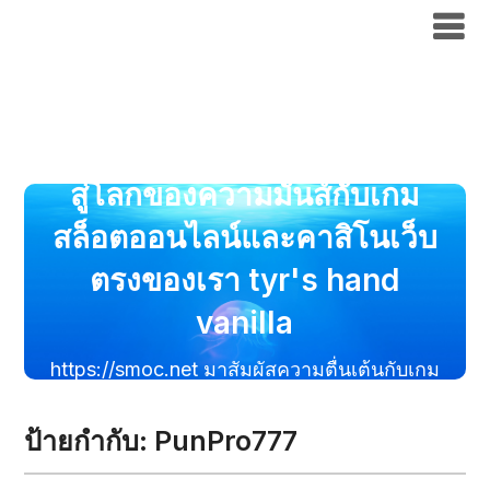
สู่โลกของความมันส์กับเกมสล็อตออนไลน์
และคาสิโนเว็บตรงของเรา tyr's hand
vanilla
สู่โลกของความมันส์กับเกม
สล็อตออนไลน์และคาสิโนเว็บ
ตรงของเรา tyr's hand
vanilla
https://smoc.net มาสัมผัสความตื่นเต้นกับเกม
สล็อตออนไลน์ที่ไม่ซ้ำใครใน Pgslot wow tyr
ป้ายกำกับ:
PunPro777