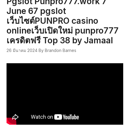
Pgslot Punpro777.work 7
June 67 pgslot
เว็บไซต์PUNPRO casino
onlineเว็บเปิดใหม่ punpro777
เครดิตฟรี Top 38 by Jamaal
26 มีนาคม 2024
By Brandon Barnes