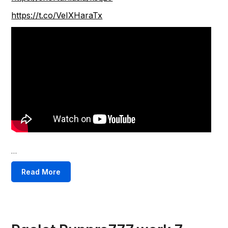
https://t.co/VeIXHaraTx
…
Read More