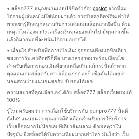
• สล็อต777 สนุกสนานแบบไร้ขีดจำกัด:
pgslot
จากที่ผม
ไต่ถามผู้เล่นคนไม่ใช่น้อยมาแล้ว การรับเครดิตฟรีจะทำให้
พวกเขารู้สึกสนุกสนานกับการเล่นเกมสล็อตมากยิ่งขึ้น ด้วย
เหตุว่าไม่ต้องมากังวลเรื่องเงินทุนเยอะเกินไป มีทุนมากขึ้น
แล้วก็มากพอที่จะพนันได้ตามอยากได้
• เงื่อนไขสำหรับเพื่อการเบิกเงิน: จุดอ่อนเพียงแต่ข้อเดียว
ของการรับเครดิตฟรีก็คือ บางเวลาอาจมาพร้อมเงื่อนไข
สำหรับเพื่อการถอนเงินที่ยากเหลือเกิน แม้กระนั้นถ้าหาก
คุณเล่นเกมสล็อตกับเรา สล็อต777 ล่ะก็ เชื่อมั่นได้เลยว่า
นอนสอนง่ายแน่นอนขอรับ รับรองได้เลย!
ความสบายที่คุณเลือกเองได้กับ สล็อต777 สล็อตเว็บตรงแท้
100%
รู้ไหมครับผมว่า การเลือกใช้บริการกับ punpro777 นั้นดี
ยังไง? แน่นอนว่า คุณอาจมีตัวเลือกสำหรับการใช้บริการ
เว็บสล็อตมากไม่น้อยเลยทีเดียวล้นหลาม ด้วยเหตุว่าใน
ปัจจุบัน ยิ่งสล็อตได้รับความนิยมมากเท่าไหร่ มั่นใจว่า เว็บ