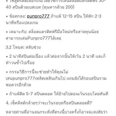
• ใช้สูตรคัดเลือกเกมโดยใช้การเล่นสล็อตเเครดิตฟรี 30-
40 สปินด้วยเบสเบท (ทุนหารด้วย 200)
• ข้อตกลง:
punpro777
ถ้าแพ้ 12-15 สปิน ให้พัก 2-3
นาทีหรือแปลงเกม
• เหมาะกับ: สล็อตเเครดิตฟรีมือใหม่หรือสายทุนน้อย
สามารถเล่นPunpro777ได้เลย
3.2 โหมด: สลับช่วง
• 2 นาทีสปินต่อเนื่อง แล้วต่อจากนั้นให้เว้น 2 นาที และก็
ทำวนซ้ำไปเรื่อย
• กรรมวิธีการนี้จะช่วยทำให้คุณไม่
เล่นpunpro777เพลิดเพลินเกินไป แถมยังได้รอบสปินรวม
พอควรอีกด้วย
• ถ้าแพ้ติด 5-7 สปินตลอด ให้ย้ายไปตอนเว้นรอบโดยทันที
4. เช็คลิสต์กล้วยๆว่าจะเว้นรอบหรือสปินตลอดดี?
หลายท่านที่อ่านจนกระทั่งที่ตรงนี้บางครั้งก็อาจจะสงสัยว่า