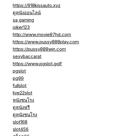
https://918kissauto.xyz
ดูหนังออนไลน์
sa gaming
joker123
http://www.movie87hd.com
https://www.pussy888play.com
https://pussy888win.com
sexybaccarat
https://www.pgslot.golf
pgslot
pg99
fullslot
live22slot
หนังชนโรง
ดูหนังฟรี
ดูหนังชนโรง
slot168
slot456