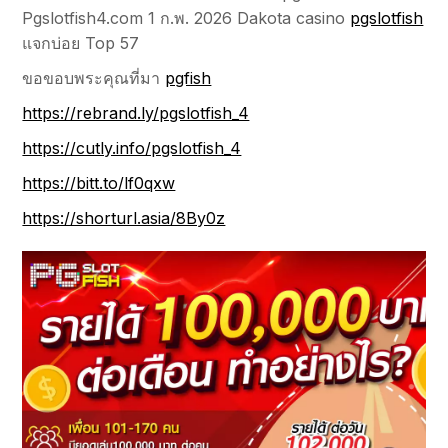
Pgslotfish4.com 1 ก.พ. 2026 Dakota casino
pgslotfish
แจกบ่อย Top 57
ขอขอบพระคุณที่มา
pgfish
https://rebrand.ly/pgslotfish_4
https://cutly.info/pgslotfish_4
https://bitt.to/lf0qxw
https://shorturl.asia/8By0z