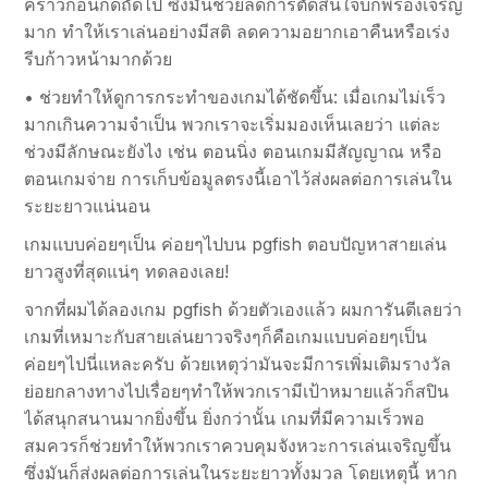
คราวก่อนกดถัดไป ซึ่งมันช่วยลดการตัดสินใจบกพร่องเจริญ
มาก ทำให้เราเล่นอย่างมีสติ ลดความอยากเอาคืนหรือเร่ง
รีบก้าวหน้ามากด้วย
• ช่วยทำให้ดูการกระทำของเกมได้ชัดขึ้น: เมื่อเกมไม่เร็ว
มากเกินความจำเป็น พวกเราจะเริ่มมองเห็นเลยว่า แต่ละ
ช่วงมีลักษณะยังไง เช่น ตอนนิ่ง ตอนเกมมีสัญญาณ หรือ
ตอนเกมจ่าย การเก็บข้อมูลตรงนี้เอาไว้ส่งผลต่อการเล่นใน
ระยะยาวแน่นอน
เกมแบบค่อยๆเป็น ค่อยๆไปบน pgfish ตอบปัญหาสายเล่น
ยาวสูงที่สุดแน่ๆ ทดลองเลย!
จากที่ผมได้ลองเกม pgfish ด้วยตัวเองแล้ว ผมการันตีเลยว่า
เกมที่เหมาะกับสายเล่นยาวจริงๆก็คือเกมแบบค่อยๆเป็น
ค่อยๆไปนี่แหละครับ ด้วยเหตุว่ามันจะมีการเพิ่มเติมรางวัล
ย่อยกลางทางไปเรื่อยๆทำให้พวกเรามีเป้าหมายแล้วก็สปิน
ได้สนุกสนานมากยิ่งขึ้น ยิ่งกว่านั้น เกมที่มีความเร็วพอ
สมควรก็ช่วยทำให้พวกเราควบคุมจังหวะการเล่นเจริญขึ้น
ซึ่งมันก็ส่งผลต่อการเล่นในระยะยาวทั้งมวล โดยเหตุนี้ หาก