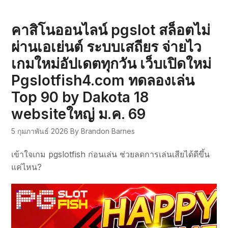
คาสิโนออนไลน์ pgslot สล็อตไม่
ผ่านเอเย่นต์ ระบบเสถียร จ่ายไว
เกมใหม่อัปเดตทุกวัน เว็บเปิดใหม่
Pgslotfish4.com ทดลองเล่น
Top 90 by Dakota 18
websiteใหญ่ ม.ค. 69
5 กุมภาพันธ์ 2026
By Brandon Barnes
เข้าใจเกม pgslotfish ก่อนเล่น ช่วยลดการเล่นเสียได้ดีขึ้น
แค่ไหน?