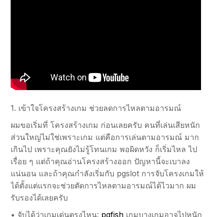
1. เข้าใจโครงสร้างเกม ช่วยลดการไหลตามอารมณ์
ผมขอเริ่มที่ โครงสร้างเกม ก่อนเลยครับ คนที่เล่นเสียหนัก
ส่วนใหญ่ไม่ใช่เพราะเกม แต่คือการเล่นตามอารมณ์ มาก
เกินไป เพราะคุณยังไม่รู้โทนเกม พอผิดหวัง ก็เริ่มไหล ไป
เรื่อย ๆ แต่ถ้าคุณอ่านโครงสร้างออก ปัญหานี้จะเบาลง
แน่นอน และถ้าคุณกำลังเริ่มกับ pgslot การจับโครงเกมให้
ได้ตั้งแต่แรกจะช่วยตัดการไหลตามอารมณ์ได้ไวมาก ผม
รับรองได้เลยครับ
• จับได้ว่าเกมเด่นตรงไหน:
pgfish
เกมบางเกมอาจไปหนัก