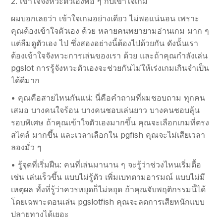
2. เข้าใจจังหวะตัวเองพอ ๆ กับเข้าใจเกม
ผมบอกเลยว่า เข้าใจเกมอย่างเดียว ไม่พอแน่นอน เพราะ
คุณต้องเข้าใจตัวเอง ด้วย หลายคนพยายามอ่านเกม มาก ๆ
แต่ลืมดูตัวเอง ไป ซึ่งสองอย่างนี้ต้องไปด้วยกัน ดังนั้นเรา
ต้องเข้าใจจังหวะการเล่นของเรา ด้วย และถ้าคุณกำลังเล่น
pgslot การรู้จังหวะตัวเองจะช่วยกันไม่ให้เร่งเกมเกินจำเป็น
ได้ดีมาก
• คุณคือสายไหนกันแน่: นี่คือคำถามที่ผมชอบถาม ทุกคน
เสมอ บางคนใจร้อน บางคนชอบเล่นยาว บางคนชอบลุ้น
รอบพิเศษ ถ้าคุณเข้าใจตัวเองมากขึ้น คุณจะเลือกเกมที่ตรง
สไตล์ มากขึ้น และเวลาเลือกใน pgfish คุณจะไม่เสียเวลา
ลองมั่ว ๆ
• รู้จุดที่เริ่มฝืน: คนที่เล่นมานาน ๆ จะรู้ว่าช่วงไหนเริ่มดื้อ
เช่น เล่นเร็วขึ้น แบบไม่รู้ตัว เพิ่มเบทตามอารมณ์ แบบไม่มี
เหตุผล ทั้งที่รู้ว่าควรหยุดก็ไม่หยุด ถ้าคุณจับพฤติกรรมนี้ได้
โดยเฉพาะตอนเล่น pgslotfish คุณจะลดการเสียหนักแบบ
ปลายทางได้เยอะ