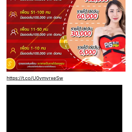
https://t.co/U0vmvrxeSw