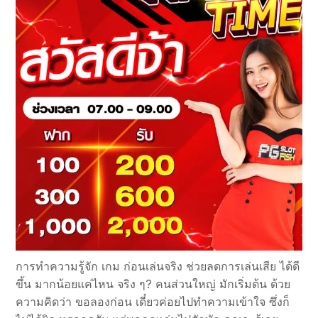
การทำความรู้จัก เกม ก่อนเล่นจริง ช่วยลดการเล่นเสีย ได้ดี
ขึ้น มากน้อยแค่ไหน จริง ๆ? คนส่วนใหญ่ มักเริ่มต้น ด้วย
ความคิดว่า ขอลองก่อน เดี๋ยวค่อยไปทำความเข้าใจ ซึ่งก็