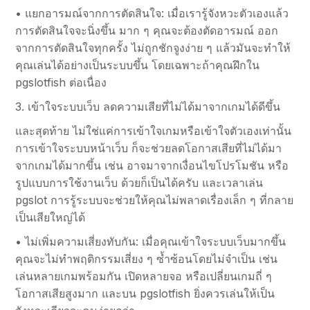
• แยกอารมณ์จากการตัดสินใจ: เมื่อเรารู้จังหวะตัวเองแล้ว
การตัดสินใจจะนิ่งขึ้น มาก ๆ คุณจะต้องตัดอารมณ์ ออก
จากการตัดสินใจทุกครั้ง ไม่ถูกชักจูงง่าย ๆ แล้วมันจะทำให้
คุณเล่นได้อย่างเป็นระบบขึ้น โดยเฉพาะถ้าคุณฝึกใน
pgslotfish ต่อเนื่อง
3. เข้าใจระบบเว็บ ลดความเสียที่ไม่ได้มาจากเกมได้ดีขึ้น
และสุดท้าย ไม่ใช่แค่การเข้าใจเกมหรือเข้าใจตัวเองเท่านั้น
การเข้าใจระบบหน้าเว็บ ก็จะช่วยลดโอกาสเสียที่ไม่ได้มา
จากเกมได้มากขึ้น เช่น อาจมาจากเงื่อนไขโปรโมชัน หรือ
รูปแบบการใช้งานเว็บ ด้วยก็เป็นได้ครับ และเวลาเล่น
pgslot การรู้ระบบจะช่วยให้คุณไม่พลาดเรื่องเล็ก ๆ ที่กลาย
เป็นเสียใหญ่ได้
• ไม่เพิ่มความเสี่ยงทับกัน: เมื่อคุณเข้าใจระบบเว็บมากขึ้น
คุณจะไม่ทำพฤติกรรมเสี่ยง ๆ ซ้ำซ้อนโดยไม่จำเป็น เช่น
เล่นหลายเกมพร้อมกัน เปิดหลายจอ หรือเปลี่ยนเกมถี่ ๆ
โอกาสเสียสูงมาก และบน pgslotfish ยิ่งควรเล่นให้เป็น