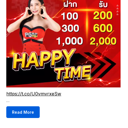
https://t.co/U0vmvrxeSw
…
Read More