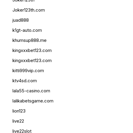
Joker123th.com
juad888
k1gt-auto.com
khumsup888.me
kingxxxbet123.com
kingxxxbet123.com
kitti999vip.com
ktv4sd.com
lala55-casino.com
lalikabetsgame.com
lion123
live22
live22slot