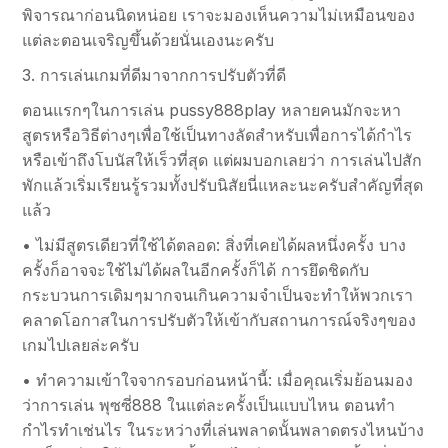
พิจารณาก่อนนิดหน่อย เราจะมองเห็นความไม่เหมือนของ
แต่ละตอนเจริญขึ้นด้วยนั่นเองนะครับ
3. การเล่นเกมที่ดีมาจากการปรับตัวที่ดี
ตอนแรกๆในการเล่น pussy888play หลายคนมักจะหา
สูตรหรือวิธีต่างๆเพื่อใช้เป็นทางลัดสำหรับเพื่อการได้กำไร
หรือเข้าถึงโบนัสให้เร็วที่สุด แต่ผมบอกเลยว่า การเล่นไปสัก
พักแล้วเริ่มเรียนรู้รวมทั้งปรับนิสัยนี่แหละนะครับสำคัญที่สุด
แล้ว
• ไม่มีสูตรเดียวที่ใช้ได้ตลอด: สิ่งที่เคยได้ผลหนึ่งครั้ง บาง
ครั้งก็อาจจะใช้ไม่ได้ผลในอีกครั้งก็ได้ การยึดชิดกับ
กระบวนการเดิมๆมากจนเกินความจำเป็นจะทำให้พวกเรา
คลาดโอกาสในการปรับตัวให้เข้ากับสถานการณ์จริงๆของ
เกมไปเลยล่ะครับ
• ทำความเข้าใจจากรอบก่อนหน้านี้: เมื่อคุณเริ่มย้อนมอง
ว่าการเล่น พุซซี่888 ในแต่ละครั้งเป็นแบบไหน ตอนทำ
กำไรทำเช่นไร ในระหว่างที่เล่นพลาดนั้นพลาดตรงไหนบ้าง