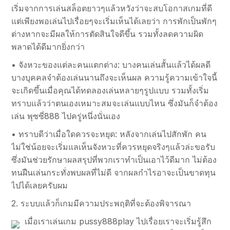
เริ่มจากการเล่นสล็อตยาวๆแล้วหวังว่าจะสบโอกาสเกมที่ดี
แต่เพียงพอเล่นไปเรื่อยๆจะเริ่มเห็นได้เลยว่า การพักเป็นพักๆ
ต่างหากจะมีผลให้การตัดสินใจดีขึ้น รวมทั้งลดความผิด
พลาดได้ดีมากยิ่งกว่า
• จังหวะของแต่ละคนแตกต่าง: บางคนเล่นสั้นแล้วได้ผลดี
บางบุคคลจำต้องเล่นนานถึงจะเห็นผล ความรู้ความเข้าใจนี้
จะเกิดขึ้นเมื่อคุณได้ทดลองเล่นหลายๆรูปแบบ รวมทั้งเริ่ม
ทราบแล้วว่าตนเองเหมาะสมจะเล่นแบบไหน ซึ่งมันก็จำต้อง
เล่น พุซซี่888 ไปครู่หนึ่งนั่นเอง
• ทราบดีว่าเมื่อใดควรจะหยุด: หลังจากเล่นไปสักพัก คน
ไม่ใช่น้อยจะเริ่มแลเห็นจังหวะที่ควรหยุดจริงๆแล้วล่ะขอรับ
ซึ่งมันช่วยรักษาผลสรุปที่พวกเราทำเป็นเอาไว้ดีมาก ไม่ต้อง
ทนฝืนเล่นกระทั่งพบผลที่ไม่ดี จากผลกำไรอาจะเป็นขาดทุน
ไปได้เลยครับผม
2. ระบบแล้วก็เกมมีความประพฤติที่จะต้องพิจารณา
เมื่อเราเล่นเกม pussy888play ไปเรื่อยเราจะเริ่มรู้สึก