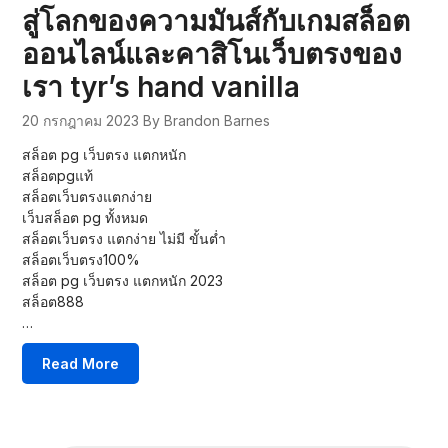
สู่โลกของความมันส์กับเกมสล็อต
ออนไลน์และคาสิโนเว็บตรงของ
เรา tyr’s hand vanilla
20 กรกฎาคม 2023
By Brandon Barnes
สล็อต pg เว็บตรง แตกหนัก
สล็อตpgแท้
สล็อตเว็บตรงแตกง่าย
เว็บสล็อต pg ทั้งหมด
สล็อตเว็บตรง แตกง่าย ไม่มี ขั้นต่ำ
สล็อตเว็บตรง100%
สล็อต pg เว็บตรง แตกหนัก 2023
สล็อต888
…
Read More