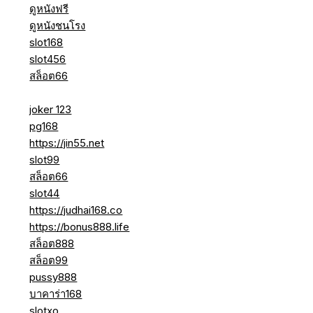
ดูหนังฟรี
ดูหนังชนโรง
slot168
slot456
สล็อต66
joker 123
pg168
https://jin55.net
slot99
สล็อต66
slot44
https://judhai168.co
https://bonus888.life
สล็อต888
สล็อต99
pussy888
บาคาร่า168
slotxo