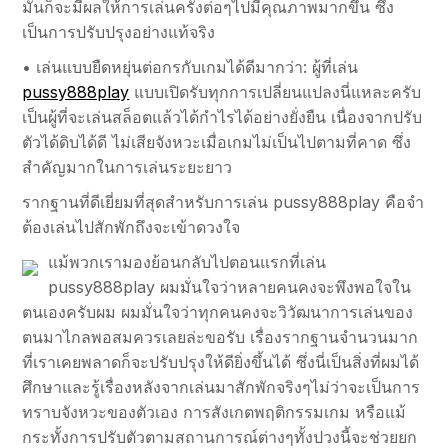
มันก็จะมีผลให้การเล่นครั้งต่อๆไปมีคุณภาพมากขึ้น ซึ่ง
เป็นการปรับปรุงอย่างแท้จริง
• เล่นแบบยืดหยุ่นต่อกรกับเกมได้ดีมากว่า: ผู้ที่เล่น
pussy888play
แบบเปิดรับทุกการเปลี่ยนแปลงนี่แหละครับ
เป็นผู้ที่จะเล่นสล็อตแล้วได้กำไรได้อย่างยั่งยืน เนื่องจากปรับ
ตัวได้ดิบได้ดี ไม่เสียจังหวะเมื่อเกมไม่เป็นไปตามที่คาด ซึ่ง
สำคัญมากในการเล่นระยะยาว
รากฐานที่ดีเยี่ยมที่สุดสำหรับการเล่น pussy888play คือจำ
ต้องเล่นไปสักพักถึงจะเข้าดวงใจ
แม้พวกเรามองย้อนกลับไปตอนแรกที่เล่น
pussy888play ผมมั่นใจว่าหลายคนคงจะพึงพอใจใน
ตนเองครับผม ผมมั่นใจว่าทุกคนคงจะวิวัฒนาการเล่นของ
ตนมาไกลพอสมควรเลยล่ะขอรับ เรื่องรากฐานจำนวนมาก
ที่เราเคยพลาดก็จะปรับปรุงให้ดียิ่งขึ้นได้ ซึ่งนี่เป็นสิ่งที่ผมได้
ศึกษาและรู้เรื่องหลังจากเล่นมาสักพักจริงๆไม่ว่าจะเป็นการ
ทราบจังหวะของตัวเอง การสังเกตพฤติกรรมเกม หรือแม้
กระทั้งการปรับตัวตามสถานการณ์ต่างๆทั้งปวงนี้จะช่วยยก