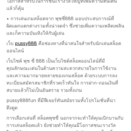
โอกาสสำหรับในการชนะรางวัลใหญ่ที่เพิ่มความตื่นเต้น
แล้วก็คุ้ม
• การเล่นเกมสล็อตจาก พุซซี่888 มอบประสบการณ์ที่
ผิดแผกแตกต่างรวมทั้งน่าจดจำ ซึ่งช่วยเพิ่มความเพลิดเพลิน
และก็ความบันเทิงให้กับผู้เล่น
เว็บ
pussy888
คือช่องทางที่น่าสนใจสำหรับนักเล่นสล็อต
ออนไลน์
เว็บไซต์ พุซ ซี่ 888 เป็นเว็บไซต์สล็อตออนไลน์ที่มี
คุณลักษณะเด่นในด้านความสะดวกสบายในการใช้งาน
และความมากมายหลายของเกมสล็อต ด้วยระบบการลง
ทะเบียนสมัครสมาชิกที่รวดเร็วทันใจ การฝาก-ถอนเงินที่
สบายแล้วก็ไม่เป็นอันตราย รวมทั้งเกม
pussy888fun ที่มีฟีเจอร์ทันสมัยรวมทั้งโปรโมชั่นที่น่า
ดึงดูด
การเลือกเล่นที่ สล็อตพุซซี่ นอกจากจะทำให้คุณเบิกบานกับ
การเล่นสล็อตแล้ว ยังช่วยทำให้คุณมีโอกาสชนะรางวัล