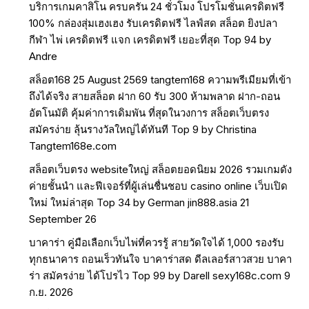
บริการเกมคาสิโน ครบครัน 24 ชั่วโมง โปรโมชั่นเครดิตฟรี
100% กล่องสุ่มเฮงเฮง รับเครดิตฟรี ไลฟ์สด สล็อต ยิงปลา
กีฬา ไพ่ เครดิตฟรี แจก เครดิตฟรี เยอะที่สุด Top 94 by
Andre
สล็อต168 25 August 2569 tangtem168 ความพรีเมียมที่เข้า
ถึงได้จริง สายสล็อต ฝาก 60 รับ 300 ห้ามพลาด ฝาก-ถอน
อัตโนมัติ คุ้มค่าการเดิมพัน ที่สุดในวงการ สล็อตเว็บตรง
สมัครง่าย ลุ้นรางวัลใหญ่ได้ทันที Top 9 by Christina
Tangtem168e.com
สล็อตเว็บตรง websiteใหญ่ สล็อตยอดนิยม 2026 รวมเกมดัง
ค่ายชั้นนำ และฟีเจอร์ที่ผู้เล่นชื่นชอบ casino online เว็บเปิด
ใหม่ ใหม่ล่าสุด Top 34 by German jin888.asia 21
September 26
บาคาร่า คู่มือเลือกเว็บไพ่ที่ควรรู้ สายวัดใจได้ 1,000 รองรับ
ทุกธนาคาร ถอนเร็วทันใจ บาคาร่าสด ดีลเลอร์สาวสวย บาคา
ร่า สมัครง่าย ได้โปรไว Top 99 by Darell sexy168c.com 9
ก.ย. 2026