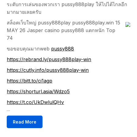
ระดับการเล่นของพวกเรา pussy888play ให้ไปได้ไกลอีก
มากมายเลยครับ
สล็อตเว็บใหญ่ pussy888play pussy888play.win 15
MAY 26 Jasper casino pussy888 แตกหนัก Top
74
ขอขอบคุณมากweb
pussy888
https://rebrand.ly/pussy888play-win
https://cutly.info/pussy888play-win
https://bitt.to/ci1agp
https://shorturl.asia/Wdzo5
https://t.co/UkDwlulQHv
…
Read More