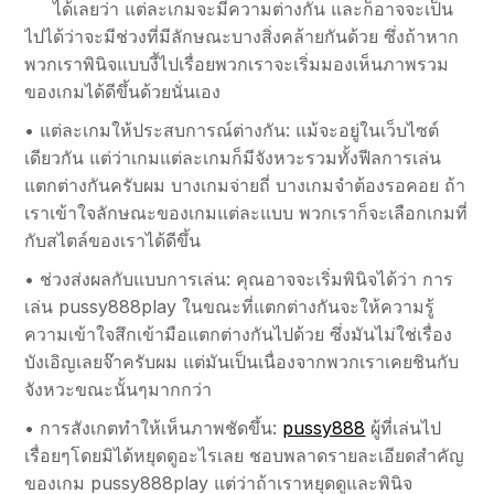
ได้เลยว่า แต่ละเกมจะมีความต่างกัน และก็อาจจะเป็น
ไปได้ว่าจะมีช่วงที่มีลักษณะบางสิ่งคล้ายกันด้วย ซึ่งถ้าหาก
พวกเราพินิจแบบงี้ไปเรื่อยพวกเราจะเริ่มมองเห็นภาพรวม
ของเกมได้ดีขึ้นด้วยนั่นเอง
• แต่ละเกมให้ประสบการณ์ต่างกัน: แม้จะอยู่ในเว็บไซต์
เดียวกัน แต่ว่าเกมแต่ละเกมก็มีจังหวะรวมทั้งฟีลการเล่น
แตกต่างกันครับผม บางเกมจ่ายถี่ บางเกมจำต้องรอคอย ถ้า
เราเข้าใจลักษณะของเกมแต่ละแบบ พวกเราก็จะเลือกเกมที่
กับสไตล์ของเราได้ดีขึ้น
• ช่วงส่งผลกับแบบการเล่น: คุณอาจจะเริ่มพินิจได้ว่า การ
เล่น pussy888play ในขณะที่แตกต่างกันจะให้ความรู้
ความเข้าใจสึกเข้ามือแตกต่างกันไปด้วย ซึ่งมันไม่ใช่เรื่อง
บังเอิญเลยจ๊าครับผม แต่มันเป็นเนื่องจากพวกเราเคยชินกับ
จังหวะขณะนั้นๆมากกว่า
• การสังเกตทำให้เห็นภาพชัดขึ้น:
pussy888
ผู้ที่เล่นไป
เรื่อยๆโดยมิได้หยุดดูอะไรเลย ชอบพลาดรายละเอียดสำคัญ
ของเกม pussy888play แต่ว่าถ้าเราหยุดดูและพินิจ