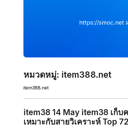
https://smoc.net ม
หมวดหมู่:
item388.net
item388.net
item38 14 May item38 เก็บค
เหมาะกับสายวิเคราะห์ Top 72