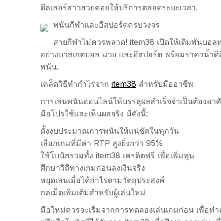
ดีลเลอร์สาวสวยคอยให้บริการตลอดระยะเวลา.
พนันกีฬาและอีสปอร์ตครบวงจร
สายกีฬาไม่ควรพลาด! item38 เปิดให้เดิมพันบอลทุ
อย่างบาสเกตบอล มวย และอีสปอร์ต พร้อมราคาน้ำดีที
พนัน.
เคล็ดวิธีทำกำไรจาก
item38
สำหรับมืออาชีพ
การเล่นพนันออนไลน์ให้บรรลุผลสำเร็จจำเป็นต้องอาศัยทั
มือโปรใช้และเห็นผลจริง มีดังนี้:
ตั้งงบประมาณการพนันให้แน่ชัดในทุกวัน
เลือกเกมที่มีค่า RTP สูงยิ่งกว่า 95%
ใช้โบนัสรวมทั้ง item38 เครดิตฟรี เพื่อเพิ่มทุน
ศึกษาวิถีทางเกมก่อนลงเงินจริง
หยุดเล่นเมื่อได้กำไรตามวัตถุประสงค์
กลเม็ดเพิ่มเติมสำหรับผู้เล่นใหม่
มือใหม่ควรจะเริ่มจากการทดลองเล่นเกมก่อน เพื่อทำ