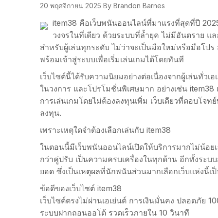
20 พฤศจิกายน 2025
By Brandon Barnes
item38 คือเว็บพนันออนไลน์ที่มาแรงที่สุดที่ปี
วงจรในที่เดียว ด้วยระบบที่ล้ำยุค ไม่มีอันตราย แ
สำหรับผู้เล่นทุกระดับ ไม่ว่าจะเป็นมือใหม่หรือมือโป
พร้อมเข้าสู่ระบบเพื่อเริ่มเล่นเกมได้โดยทันที
เว็บไซต์นี้ได้รับความนิยมอย่างต่อเนื่องจากผู้เล่นทั่วเ
ในวงการ และโปรโมชั่นพิเศษมาก อย่างเช่น item38 เค
การเล่นเกมโดยไม่ต้องลงทุนเพิ่ม เว็บเดียวที่ตอบโจท
ลงทุน.
เพราะเหตุใดจำต้องเลือกเล่นกับ item38
ในตอนนี้มีเว็บพนันออนไลน์เปิดให้บริการมากไม่น้อยเลย
กว่าคู่ปรับ เป็นความครบเครื่องในทุกด้าน อีกทั้งระ
ยอด ซึ่งเป็นเหตุผลที่นักพนันส่วนมากเลือกเว็บแห่งนี้เ
ข้อดีของเว็บไซต์ item38
เว็บไซต์ตรงไม่ผ่านเอเย่นต์ การเงินมั่นคง ปลอดภัย 
ระบบฝากถอนออโต้ รวดเร็วภายใน 10 วินาที