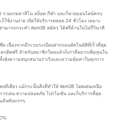
 2025 รวมเกมคาสิโน สล็อต กีฬา และก็หวยออนไลน์ครบ
ละก็ใช้งานง่าย เปิดให้บริการตลอด 24 ชั่วโมง เหมาะ
ร สามารถกระทำ item38 สมัคร ได้ฟรีด้านในไม่กี่วินาที
อเชีย เนื่องจากมีระบบระเบียบฝากถอนอัตโนมัติที่เร็วที่สุด
รดิตฟรี สำหรับสมาชิกใหม่แล้วก็เก่าที่อยากเพิ่มทุนใน
ย์ทั้งยังความสนุกสนานร่าเริงและความคุ้มค่าในทุกการ
ทีเดียว แม้กระนั้นสิ่งที่ทำให้ item38 โดดเด่นเหนือ
บบการเล่น ความปลอดภัย โปรโมชั่น และก็บริการที่สุด
ป็นอันดับแรกๆ.
100%