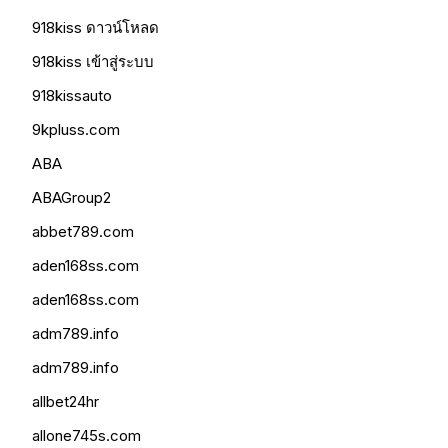
918kiss ดาวน์โหลด
918kiss เข้าสู่ระบบ
918kissauto
9kpluss.com
ABA
ABAGroup2
abbet789.com
aden168ss.com
aden168ss.com
adm789.info
adm789.info
allbet24hr
allone745s.com