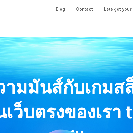
Blog
Contact
Lets get your
วามมันส์กับเกมส
เว็บตรงของเรา 