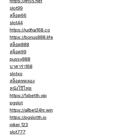
https://jin55.net
slot99
สล็อต66
slot44
https://judhai168.co
https://bonus888.life
สล็อต888
สล็อต99
pussy888
บาคาร่า168
slotxo
สล็อตทดลอง
หนังโป๊ไทย
https://1xbetth.vip
pgslot
https://allbet24hr.win
https://pgslotth.io
joker 123
slot777