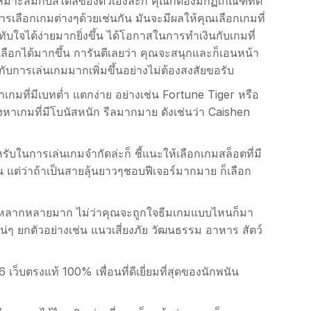
หมาะสมกับสไตล์ของตัวเองล่ะก็ คุณก็ต้องมีกฏเกณฑ์ที่ดี
รเลือกเกมต่างๆด้วยเช่นกัน มันจะมีผลให้คุณเลือกเกมที่
ับใจได้ง่ายมากยิ่งขึ้น ได้โอกาสในการทำเงินกับเกมที่
ลือกได้มากขึ้น การันตีเลยว่า คุณจะสนุกและก็เอนหน้า
ับการเล่นเกมมากเพิ่มขึ้นอย่างไม่ต้องสงสัยขอรับ
กมที่มีเบทต่ำ แตกง่าย อย่างเช่น Fortune Tiger หรือ
หาเกมที่มีโบนัสหนัก รีลมากมาย ดังเช่นว่า Caishen
ับในการเล่นเกมจำกัดล่ะก็ ชี้แนะให้เลือกเกมสล็อตที่มี
นาน แต่ว่าถ้าเป็นสายลุ้นยาวๆชอบฟีเจอร์มากมาย ก็เลือก
ีมหลากหลายมาก ไม่ว่าคุณจะถูกใจธีมเกมแบบไหนก็มา
แน่ๆ ยกตัวอย่างเช่น แนวเสี่ยงภัย วัฒนธรรม อาหาร สัตว์
ว็บตรงแท้ 100% เพื่อนที่ดีเยี่ยมที่สุดของนักพนัน