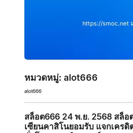
https://smoc.net ม
หมวดหมู่:
alot666
alot666
สล็อต666 24 พ.ย. 2568 สล็อต
เซียนคาสิโนยอมรับ แจกเครดิตไ