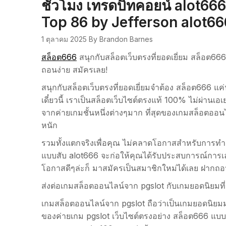
ชั่วโมง เทรดบิทคอยน์ alot66
Top 86 by Jefferson alot666
1 ตุลาคม 2025
By Brandon Barnes
สล็อต666
สนุกกับสล็อตเว็บตรงที่ยอดเยี่ยม สล็อต666 แค่
ถอนง่าย สมัครเลย!
สนุกกับสล็อตเว็บตรงที่ยอดเยี่ยมจำต้อง สล็อต666 แค่นั
เดี๋ยวนี้ เราเป็นสล็อตเว็บไซต์ตรงแท้ 100% ไม่ผ่านเ
จากค่ายเกมชั้นหนึ่งต่างๆมาก ที่สุดของเกมสล็อตออ
หนัก
รวมทั้งแตกจริงเพื่อคุณ ไม่คลาดโอกาสสำหรับการทำเง
แบบสับ alot666 จะก่อให้คุณได้รับประสบการณ์การเล่
โอกาสดีๆล่ะก็ มาสมัครเป็นสมาชิกใหม่ได้เลย ฝากถอนง
ส่งต่อเกมสล็อตออนไลน์จาก pgslot กับเกมยอดนิยมที่
เกมสล็อตออนไลน์จาก pgslot ถือว่าเป็นเกมยอดนิยมมากท
ของค่ายเกม pgslot เว็บไซต์ตรงอย่าง สล็อต666 แบบส