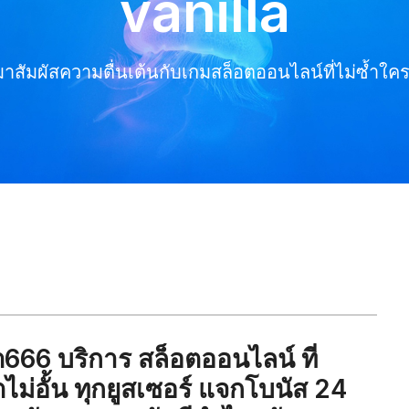
vanilla
าสัมผัสความตื่นเต้นกับเกมสล็อตออนไลน์ที่ไม่ซ้ำใ
666 บริการ สล็อตออนไลน์ ที่
ม่อั้น ทุกยูสเซอร์ แจกโบนัส 24