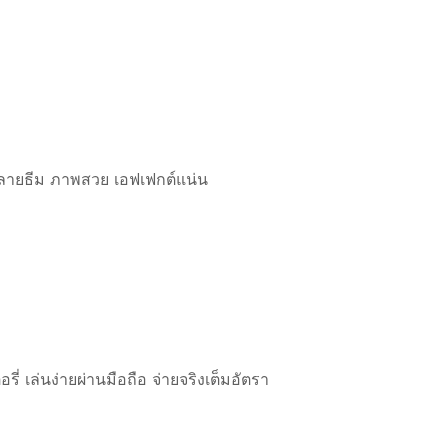
กหลายธีม ภาพสวย เอฟเฟกต์แน่น
 เล่นง่ายผ่านมือถือ จ่ายจริงเต็มอัตรา