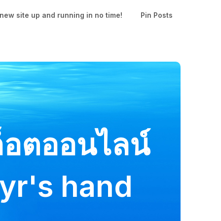
 new site up and running in no time!
Pin Posts
ล็อตออนไลน์
tyr's hand