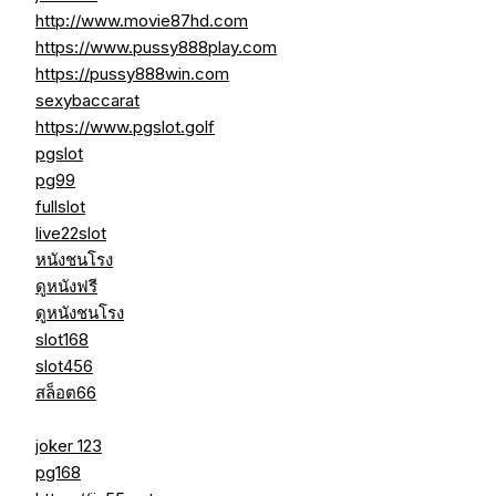
http://www.movie87hd.com
https://www.pussy888play.com
https://pussy888win.com
sexybaccarat
https://www.pgslot.golf
pgslot
pg99
fullslot
live22slot
หนังชนโรง
ดูหนังฟรี
ดูหนังชนโรง
slot168
slot456
สล็อต66
joker 123
pg168