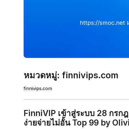
https://smoc.net ม
หมวดหมู่:
finnivips.com
finnivips.com
FinniVIP เข้าสู่ระบบ 28 กรก
ง่ายจ่ายไม่อั้น Top 99 by Oliv