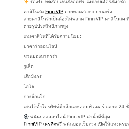
รองรับ ทดสอบเล่นสล็อตฟรี ไม่ต้องสมัครสมาชิก
คาสิโนสด
FinniVIP
ถ่ายทอดสดจากบ่อนจริง
สายคาสิโนจำเป็นต้องไม่พลาด FinniVIP คาสิโนสด ที่ใ
ถ่ายรูปประสิทธิภาพสูง
เกมคาสิโนที่ได้รับความนิยม:
บาคาร่าออนไลน์
ชวนมองบาคาร่า
รูเล็ต
เสือมังกร
ไฮโล
กางล็กแจ็ก
เล่นได้ทั้งโทรศัพท์มือถือและคอมพิวเตอร์ ตลอด 24 ช
พนันบอลออนไลน์ FinniVIP ค่าน้ำดีที่สุด
FinniVIP เครดิตฟรี
พนันบอลเว็บตรง เปิดให้แทงครบทุก