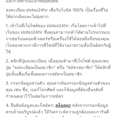
และก็ให้คำแนะนำที่ยอดเยี่ยม
ลงทะเบียน slotxo24hr เพื่อรับโบนัส 100% เป็นเรื่องที่ไม่
ได้ยากเย็นและไม่ยุ่งยาก
1. เข้าไปที่เว็บไซต์ของ slotxo24hr: เริ่มโดยการเข้าไปที่
เว็บของ slotxo24hr ซึ่งคุณสามารถทำได้ผ่านโปรแกรมเบ
ราเซอร์บนคอมพิวเตอร์หรือเครื่องใช้ไม้สอยมือถือของคุณ
เว็บของพวกเรามีการดีไซน์ที่ใช้งานง่ายรวมทั้งเป็นมิตรกับผู้
ใช้
2. คลิกที่ปุ่มลงทะเบียน: เมื่อคุณเข้ามาที่เว็บไซต์ คุณจะพบ
ปุ่ม “ลงทะเบียนเป็นสมาชิก” หรือ “สมัครสมาชิก” ให้คลิกที่
ปุ่มนั้นเพื่อเริ่มขั้นตอนการสมัครเป็นสมาชิก
3. กรอกข้อมูลส่วนตัว: คุณควรต้องกรอกข้อมูลส่วนตัวของ
คุณ เช่น ชื่อ, เบอร์โทรศัพท์ และก็ข้อมูลที่ต้องอื่นๆดังที่
กำหนดเอาไว้ในฟอร์มการสมัคร
4. ยืนยันข้อมูลและก็สมัคร:
สล็อตxo
หลังจากกรอกข้อมูล
ครบถ้วนบริบูรณ์แล้ว ให้วิเคราะห์ความถูกต้องและการันตี