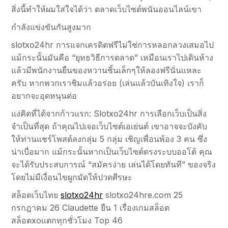
สิ่งนี้ทำให้ผมใส่ใจได้ว่า ตลาดเว็บไซต์พนันออนไลน์เขา
กำลังแข่งขันกันสูงมาก
slotxo24hr การแจกเครดิตฟรีไม่ใช่การหลอกลวงเสมอไป
แม้กระนั้นมันคือ “ยุทธวิธีการตลาด” เหมือนเราไปเดินห้าง
แล้วมีพนักงานยื่นของหวานชิ้นเล็กๆให้ลองฟรีนั่นแหละ
ครับ หากพวกเราชิมแล้วอร่อย (เล่นแล้วบันเทิงใจ) เราก็
อยากจะอุดหนุนต่อ
แง่คิดที่ได้จากก้าวแรก: Slotxo24hr การเลือกเว็บเป็นสิ่ง
จำเป็นที่สุด ถ้าคุณไปเจอเว็บไซต์เอเย่นต์ เขาอาจจะบังคับ
ให้ท่านแชร์โพสต์ลงกลุ่ม 5 กลุ่ม เชิญเพื่อนพ้อง 3 คน ซึ่ง
น่าเบื่อมาก แม้กระนั้นหากเป็นเว็บไซต์ตรงระบบออโต้ คุณ
จะได้รับประสบการณ์ “สมัครง่าย เล่นได้โดยทันที” ของจริง
โดยไม่มีเงื่อนไขผูกมัดให้ปวดศีรษะ
สล็อตเว็บไทย
slotxo24hr
slotxo24hre.com 25
กรกฎาคม 26 Claudette ยืน 1 เรื่องเกมสล็อต
สล็อตxoแตกทุกชั่วโมง Top 46