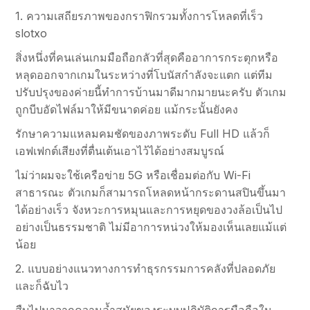
1. ความเสถียรภาพของกราฟิกรวมทั้งการโหลดที่เร็ว
slotxo
สิ่งหนึ่งที่คนเล่นเกมมือถือกลัวที่สุดคืออาการกระตุกหรือ
หลุดออกจากเกมในระหว่างที่โบนัสกำลังจะแตก แต่ทีม
ปรับปรุงของค่ายนี้ทำการบ้านมาดีมากมายนะครับ ตัวเกม
ถูกบีบอัดไฟล์มาให้มีขนาดค่อย แม้กระนั้นยังคง
รักษาความแหลมคมชัดของภาพระดับ Full HD แล้วก็
เอฟเฟกต์เสียงที่ตื่นเต้นเอาไว้ได้อย่างสมบูรณ์
ไม่ว่าผมจะใช้เครือข่าย 5G หรือเชื่อมต่อกับ Wi-Fi
สาธารณะ ตัวเกมก็สามารถโหลดหน้ากระดานสปินขึ้นมา
ได้อย่างเร็ว จังหวะการหมุนและการหยุดของวงล้อเป็นไป
อย่างเป็นธรรมชาติ ไม่มีอาการหน่วงให้มองเห็นเลยแม้แต่
น้อย
2. แบบอย่างแนวทางการทำธุรกรรมการคลังที่ปลอดภัย
และก็ฉับไว