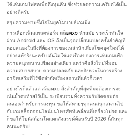
ใช้เล่นเกมไพ่สดเพื่อดึงทุนคืน ซึ่งช่วยลดความเครียดได้เป็น
อย่างดีครับ
สรุปความซาบซึ้งใจในยุคโมบายล์เกมมิ่ง
การเลือกเฟ้นแพลตฟอร์ม
สล็อตxo
นำสมัย รวดเร็วทันใจ
ผ่าน Android และ iOS ถือเป็นจุดเปลี่ยนแปลงครั้งสำคัญที่
ตอบสนองในสิ่งที่ต้องการของเหล่านักเสี่ยงโชคยุคใหม่ได้
อย่างแท้จริงนะครับ มันไม่ใช่แค่เรื่องของการเล่นเกมเพื่อ
ความสนุกสนานเพียงอย่างเดียว แต่ว่าคือสิ่งใหม่ที่มอบ
ความสบายสบาย ความปลอดภัย และจังหวะในการสร้าง
อาชีพเสริมที่ไร้ขีดจำกัดเรื่องสถานที่แล้วก็เวลา
อย่างไรก็แล้วแต่ สล็อตxo สิ่งสำคัญที่สุดที่ผมต้องการจะ
เน้นย้ำตบท้ายไว้เป็น ระเบียบรวมทั้งความรับผิดชอบต่อ
ตนเองสำหรับการลงทุน ขอให้สหายๆทุกคนสนุกสนานไป
กับเกมสล็อตออนไลน์บนโทรศัพท์เคลื่อนที่เครื่องโปรด และ
ก็ขอให้โบนัสก้อนโตแตกสังสรรค์ต้อนรับปี 2026 นี้กันทุก
คนนะครับ!