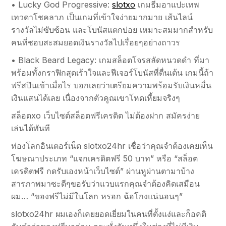
• Lucky God Progressive:
slotxo
เกมธีมอาแปะเทพ
เทวดาโชคลาภ เป็นเกมที่เข้าใจง่ายมากมาย เส้นไลน์
รางวัลไม่ซับซ้อน และโบนัสแตกบ่อย เหมาะสมมากสำหรับ
คนที่ชอบสะสมยอดเงินรางวัลไปเรื่อยๆอย่างถาวร
• Black Beard Legacy: เกมสล็อตโจรสลัดหนวดดำ ที่มา
พร้อมทั้งกราฟิกสุดเร้าใจและฟีเจอร์โบนัสที่ตื่นเต้น เกมนี้ถ้า
ฟรีสปินเข้าเมื่อไร บอกเลยว่าเตรียมความพร้อมรับเงินหมื่น
เงินแสนได้เลย เนื่องจากตัวคูณเขาโหดเหี้ยมจริงๆ
สล็อตxo เว็บไซต์สล็อตฟรีเครดิต ไม่ต้องฝาก สมัครง่าย
เล่นได้ทันที
ท่องโลกอินเตอร์เน็ต slotxo24hr เชื่อว่าคุณจำต้องเคยเห็น
โฆษณาประเภท “แจกเครดิตฟรี 50 บาท” หรือ “สล็อต
เครดิตฟรี กดรับเองหน้าเว็บไซต์” ผ่านหูผ่านตามาบ้าง
สารภาพมาซะดีๆขอรับว่าแวบแรกคุณจำต้องคิดเสมือน
ผม… “ของฟรีไม่มีในโลก หรอก ฉ้อโกงแน่นอนๆ”
slotxo24hr ผมเองก็เคยยอดเยี่ยมในคนที่ตั้งแง่และก็อคติ