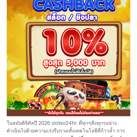
ในสมัยดิจิทัลปี 2026 slotxo24hr ที่ทุกๆสิ่งทุกๆอย่าง
ดำเนินไปด้วยความเร่งรีบรวมทั้งเทคโนโลยีที่ก้าวล้ำ การ