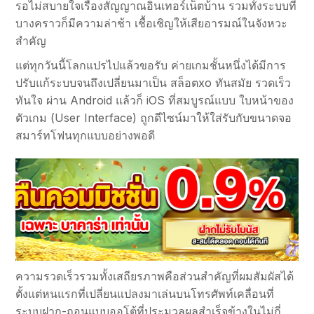
รอไม่สบายใจเรื่องสัญญาณอินเทอร์เน็ตบ้าน รวมทั้งระบบที่
บางคราวก็มีความล่าช้า เชื้อเชิญให้เสียอารมณ์ในจังหวะ
สำคัญ
แต่ทุกวันนี้โลกแปรไปแล้วขอรับ ค่ายเกมชั้นหนึ่งได้มีการ
ปรับแก้ระบบจนถึงเปลี่ยนมาเป็น สล็อตxo ทันสมัย รวดเร็ว
ทันใจ ผ่าน Android แล้วก็ iOS ที่สมบูรณ์แบบ ใบหน้าของ
ตัวเกม (User Interface) ถูกดีไซน์มาให้ใส่รับกับขนาดจอ
สมาร์ทโฟนทุกแบบอย่างพอดี
ความรวดเร็วรวมทั้งเสถียรภาพคือส่วนสำคัญที่ผมสัมผัสได้
ตั้งแต่หนแรกที่เปลี่ยนแปลงมาเล่นบนโทรศัพท์เคลื่อนที่
ระบบฝาก-ถอนแบบออโต้ที่ประมวลผลสำเร็จข้างในไม่กี่