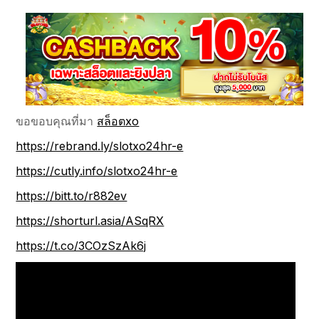
ขอขอบคุณที่มา
สล็อตxo
https://rebrand.ly/slotxo24hr-e
https://cutly.info/slotxo24hr-e
https://bitt.to/r882ev
https://shorturl.asia/ASqRX
https://t.co/3COzSzAk6j