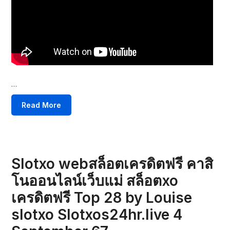
…
Read More
Slotxo webสล็อตเครดิตฟรี คาสิ
โนออนไลน์เว็บแม่ สล็อตxo
เครดิตฟรี Top 28 by Louise
slotxo Slotxos24hr.live 4