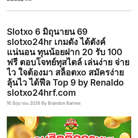
Slotxo 6 มิถุนายน 69
slotxo24hr เกมดัง ได้ตังค์
แน่นอน ทุนน้อยฝาก 20 รับ 100
ฟรี ตอบโจทย์ทุสไตล์ เล่นง่าย จ่าย
ไว ใจต้องมา สล็อตxo สมัครง่าย
ลุ้นไว ได้ฟีล Top 9 by Renaldo
slotxo24hrf.com
16 มิถุนายน 2026
By Brandon Barnes