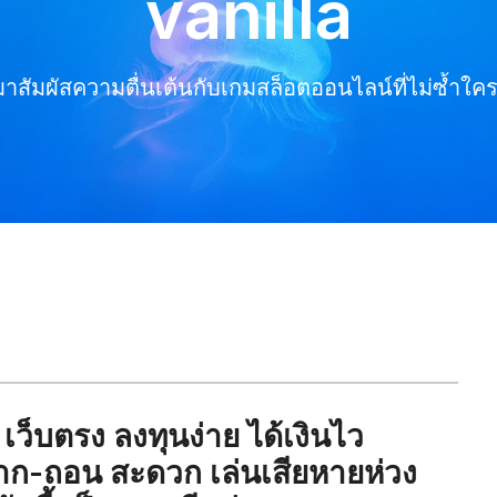
vanilla
าสัมผัสความตื่นเต้นกับเกมสล็อตออนไลน์ที่ไม่ซ้ำใ
ว็บตรง ลงทุนง่าย ได้เงินไว
าก-ถอน สะดวก เล่นเสียหายห่วง