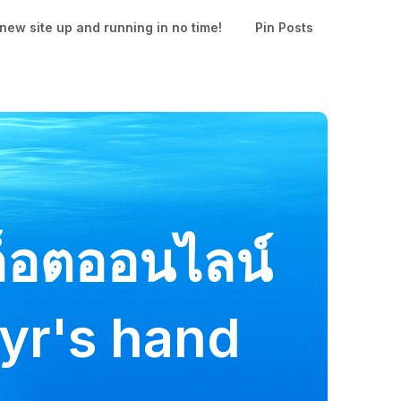
 new site up and running in no time!
Pin Posts
ล็อตออนไลน์
tyr's hand