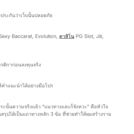
ประกันว่าเว็บนั้นปลอดภัย
, Sexy Baccarat, Evolution,
คาสิโน
PG Slot, Jili,
องกติกาก่อนลงทุนจริง
งให้คำแนะนำได้อย่างมือโปร
้กระนั้นความจริงแล้ว “แนวทางและก็จังหวะ” คือหัวใจ
รุปได้เป็นแถวทางหลัก 3 ข้อ ที่ช่วยทำให้ผมสร้างราย