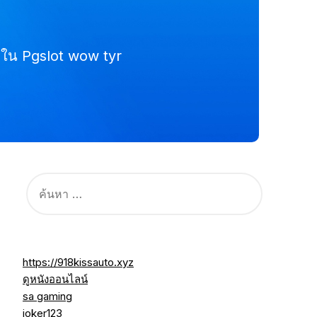
ครใน Pgslot wow tyr
ค้นหา
สำหรับ:
https://918kissauto.xyz
ดูหนังออนไลน์
sa gaming
joker123