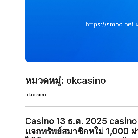
https://smoc.net ม
หมวดหมู่:
okcasino
okcasino
Casino 13 ธ.ค. 2025 casino เ
แจกทรัพย์สมาชิกหใม่ 1,000 ฝ