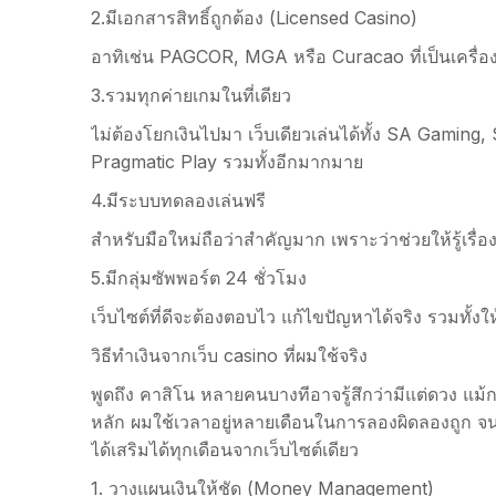
2.มีเอกสารสิทธิ์ถูกต้อง (Licensed Casino)
อาทิเช่น PAGCOR, MGA หรือ Curacao ที่เป็นเครื่อง
3.รวมทุกค่ายเกมในที่เดียว
ไม่ต้องโยกเงินไปมา เว็บเดียวเล่นได้ทั้ง SA Gaming
Pragmatic Play รวมทั้งอีกมากมาย
4.มีระบบทดลองเล่นฟรี
สำหรับมือใหม่ถือว่าสำคัญมาก เพราะว่าช่วยให้รู้เรื่
5.มีกลุ่มซัพพอร์ต 24 ชั่วโมง
เว็บไซต์ที่ดีจะต้องตอบไว แก้ไขปัญหาได้จริง รวมทั้
วิธีทำเงินจากเว็บ casino ที่ผมใช้จริง
พูดถึง คาสิโน หลายคนบางทีอาจรู้สึกว่ามีแต่ดวง แม
หลัก ผมใช้เวลาอยู่หลายเดือนในการลองผิดลองถูก จนส
ได้เสริมได้ทุกเดือนจากเว็บไซต์เดียว
1. วางแผนเงินให้ชัด (Money Management)