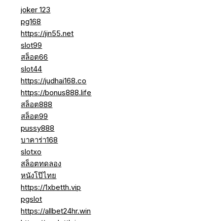
joker 123
pg168
https://jin55.net
slot99
สล็อต66
slot44
https://judhai168.co
https://bonus888.life
สล็อต888
สล็อต99
pussy888
บาคาร่า168
slotxo
สล็อตทดลอง
หนังโป๊ไทย
https://1xbetth.vip
pgslot
https://allbet24hr.win