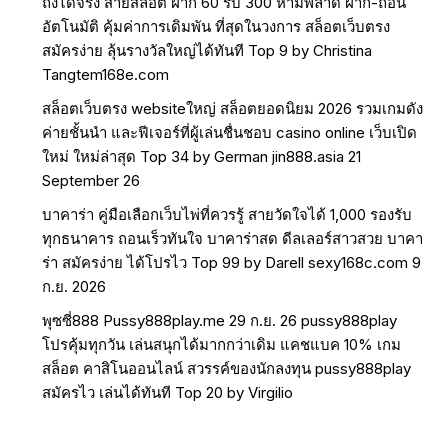
ถึงได้จริง สายสล็อต ฝาก 60 รับ 300 ห้ามพลาด ฝาก-ถอน
อัตโนมัติ คุ้มค่าการเดิมพัน ที่สุดในวงการ สล็อตเว็บตรง
สมัครง่าย ลุ้นรางวัลใหญ่ได้ทันที Top 9 by Christina
Tangtem168e.com
สล็อตเว็บตรง websiteใหญ่ สล็อตยอดนิยม 2026 รวมเกมดัง
ค่ายชั้นนำ และฟีเจอร์ที่ผู้เล่นชื่นชอบ casino online เว็บเปิด
ใหม่ ใหม่ล่าสุด Top 34 by German jin888.asia 21
September 26
บาคาร่า คู่มือเลือกเว็บไพ่ที่ควรรู้ สายวัดใจได้ 1,000 รองรับ
ทุกธนาคาร ถอนเร็วทันใจ บาคาร่าสด ดีลเลอร์สาวสวย บาคา
ร่า สมัครง่าย ได้โปรไว Top 99 by Darell sexy168c.com 9
ก.ย. 2026
พุซซี่888 Pussy888play.me 29 ก.ย. 26 pussy888play
โปรคุ้มทุกวัน เล่นสนุกได้มากกว่าเดิม แคชแบค 10% เกม
สล็อต คาสิโนออนไลน์ สวรรค์ของนักลงทุน pussy888play
สมัครไว เล่นได้ทันที Top 20 by Virgilio