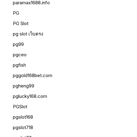
paramax1688.info
PG
PG Slot
pg slot เว็บตรง
pg99
pgceo
pgfish
pggold168bet.com
pgheng99
pglucky168.com
PGSlot
pgslot168
pgslot718