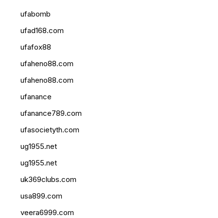
ufabomb
ufad168.com
ufafox88
ufaheno88.com
ufaheno88.com
ufanance
ufanance789.com
ufasocietyth.com
ug1955.net
ug1955.net
uk369clubs.com
usa899.com
veera6999.com