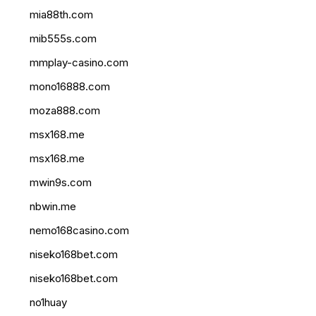
mia88th.com
mib555s.com
mmplay-casino.com
mono16888.com
moza888.com
msx168.me
msx168.me
mwin9s.com
nbwin.me
nemo168casino.com
niseko168bet.com
niseko168bet.com
no1huay