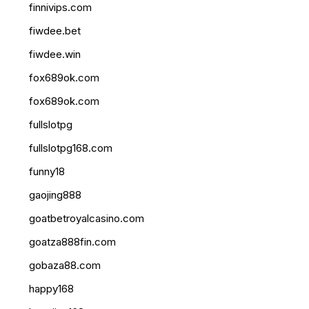
finnivips.com
fiwdee.bet
fiwdee.win
fox689ok.com
fox689ok.com
fullslotpg
fullslotpg168.com
funny18
gaojing888
goatbetroyalcasino.com
goatza888fin.com
gobaza88.com
happy168