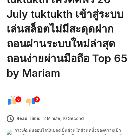
July tuktukth เข้าสู่ระบบ
เล่นสล็อตไม่มีสะดุดฝาก
ถอนผ่านระบบใหม่ล่าสุด
ถอนง่ายผ่านมือถือ Top 65
by Mariam
0
0
Read Time:
2 Minute, 16 Second
การเดิมพันออนไลน์แปลงเป็นส่วนใดส่วนหนึ่งของความเบิก