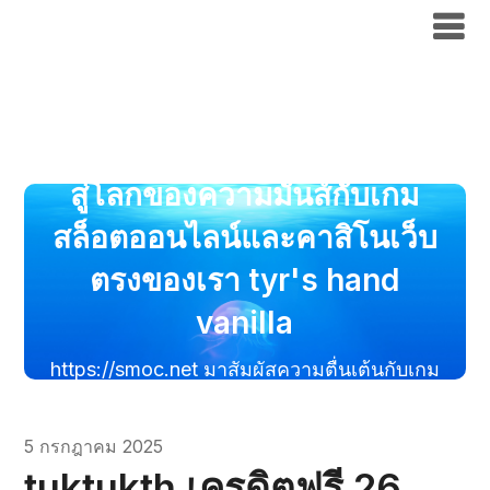
สู่โลกของความมันส์กับเกมสล็อตออนไลน์
และคาสิโนเว็บตรงของเรา tyr's hand
vanilla
สู่โลกของความมันส์กับเกม
สล็อตออนไลน์และคาสิโนเว็บ
ตรงของเรา tyr's hand
vanilla
https://smoc.net มาสัมผัสความตื่นเต้นกับเกม
สล็อตออนไลน์ที่ไม่ซ้ำใครใน Pgslot wow tyr
5 กรกฎาคม 2025
tuktukth เครดิตฟรี 26