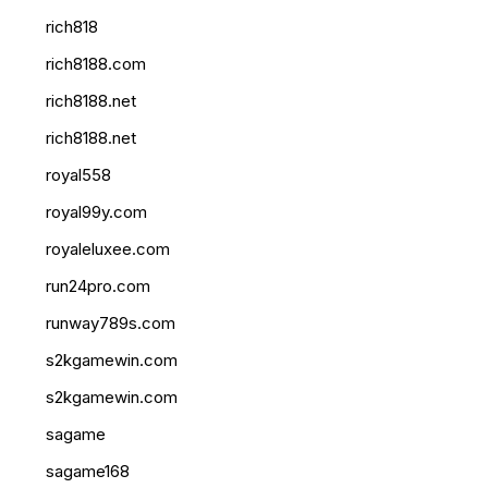
rich818
rich8188.com
rich8188.net
rich8188.net
royal558
royal99y.com
royaleluxee.com
run24pro.com
runway789s.com
s2kgamewin.com
s2kgamewin.com
sagame
sagame168