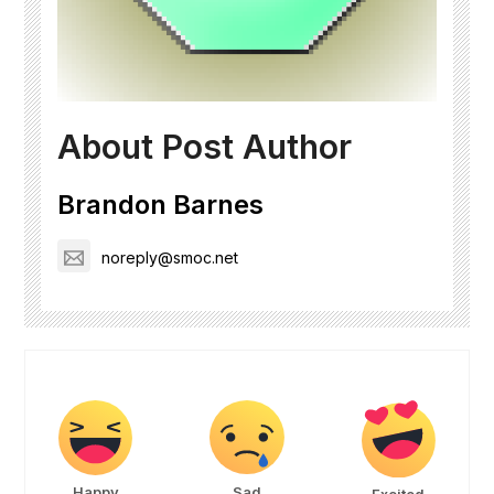
About Post Author
Brandon Barnes
noreply@smoc.net
Happy
Sad