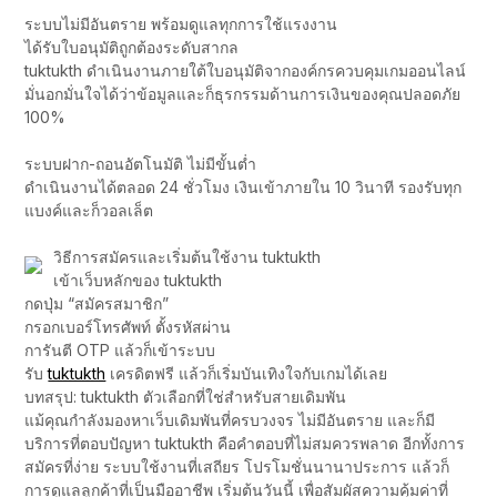
ระบบไม่มีอันตราย พร้อมดูแลทุกการใช้แรงงาน
ได้รับใบอนุมัติถูกต้องระดับสากล
tuktukth ดำเนินงานภายใต้ใบอนุมัติจากองค์กรควบคุมเกมออนไลน์
มั่นอกมั่นใจได้ว่าข้อมูลและก็ธุรกรรมด้านการเงินของคุณปลอดภัย
100%
ระบบฝาก-ถอนอัตโนมัติ ไม่มีขั้นต่ำ
ดำเนินงานได้ตลอด 24 ชั่วโมง เงินเข้าภายใน 10 วินาที รองรับทุก
แบงค์และก็วอลเล็ต
วิธีการสมัครและเริ่มต้นใช้งาน tuktukth
เข้าเว็บหลักของ tuktukth
กดปุ่ม “สมัครสมาชิก”
กรอกเบอร์โทรศัพท์ ตั้งรหัสผ่าน
การันตี OTP แล้วก็เข้าระบบ
รับ
tuktukth
เครดิตฟรี แล้วก็เริ่มบันเทิงใจกับเกมได้เลย
บทสรุป: tuktukth ตัวเลือกที่ใช่สำหรับสายเดิมพัน
แม้คุณกำลังมองหาเว็บเดิมพันที่ครบวงจร ไม่มีอันตราย และก็มี
บริการที่ตอบปัญหา tuktukth คือคำตอบที่ไม่สมควรพลาด อีกทั้งการ
สมัครที่ง่าย ระบบใช้งานที่เสถียร โปรโมชั่นนานาประการ แล้วก็
การดูแลลูกค้าที่เป็นมืออาชีพ เริ่มต้นวันนี้ เพื่อสัมผัสความคุ้มค่าที่