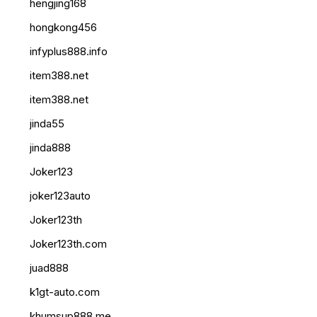
hengjing168
hongkong456
infyplus888.info
item388.net
item388.net
jinda55
jinda888
Joker123
joker123auto
Joker123th
Joker123th.com
juad888
k1gt-auto.com
khumsup888.me