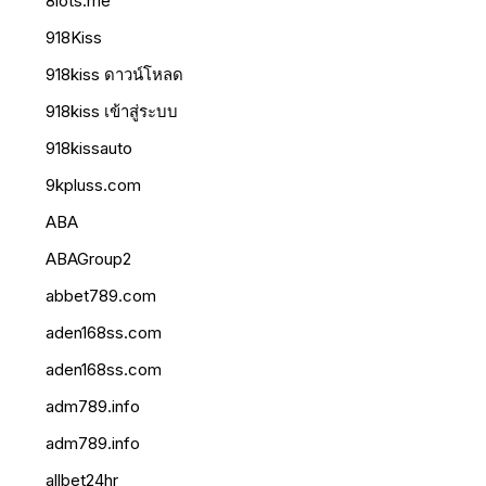
8lots.me
918Kiss
918kiss ดาวน์โหลด
918kiss เข้าสู่ระบบ
918kissauto
9kpluss.com
ABA
ABAGroup2
abbet789.com
aden168ss.com
aden168ss.com
adm789.info
adm789.info
allbet24hr