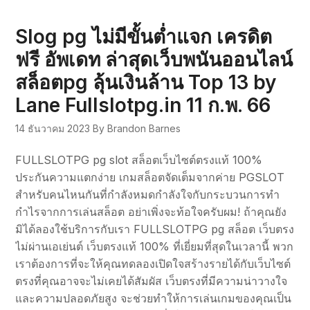
Slog pg ไม่มีขั้นต่ำแจก เครดิต
ฟรี อัพเดท ล่าสุดเว็บพนันออนไลน์
สล็อตpg ลุ้นเงินล้าน Top 13 by
Lane Fullslotpg.in 11 ก.พ. 66
14 ธันวาคม 2023
By Brandon Barnes
FULLSLOTPG pg slot สล็อตเว็บไซต์ตรงแท้ 100%
ประกันความแตกง่าย เกมสล็อตจัดเต็มจากค่าย PGSLOT
สำหรับคนไหนกันที่กำลังหมดกำลังใจกับกระบวนการทำ
กำไรจากการเล่นสล็อต อย่าเพิ่งจะท้อใจครับผม! ถ้าคุณยัง
มิได้ลองใช้บริการกับเรา FULLSLOTPG pg สล็อต เว็บตรง
ไม่ผ่านเอเย่นต์ เว็บตรงแท้ 100% ที่เยี่ยมที่สุดในเวลานี้ พวก
เราต้องการที่จะให้คุณทดลองเปิดใจสร้างรายได้กับเว็บไซต์
ตรงที่คุณอาจจะไม่เคยได้สัมผัส เว็บตรงที่มีความน่าวางใจ
และความปลอดภัยสูง จะช่วยทำให้การเล่นเกมของคุณเป็น