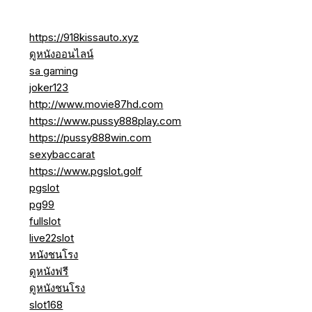
https://918kissauto.xyz
ดูหนังออนไลน์
sa gaming
joker123
http://www.movie87hd.com
https://www.pussy888play.com
https://pussy888win.com
sexybaccarat
https://www.pgslot.golf
pgslot
pg99
fullslot
live22slot
หนังชนโรง
ดูหนังฟรี
ดูหนังชนโรง
slot168