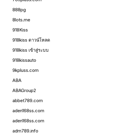
888pg
8lots.me
918Kiss
918kiss ดาวน์โหลด
918kiss เข้าสู่ระบบ
918kissauto
9kpluss.com
ABA
ABAGroup2
abbet789.com
aden168ss.com
aden168ss.com
adm789.info