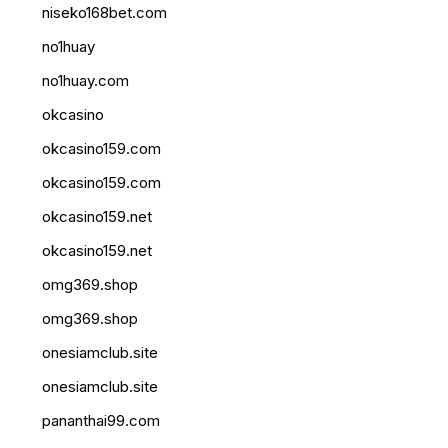
niseko168bet.com
no1huay
no1huay.com
okcasino
okcasino159.com
okcasino159.com
okcasino159.net
okcasino159.net
omg369.shop
omg369.shop
onesiamclub.site
onesiamclub.site
pananthai99.com