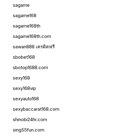
sagame
sagame168
sagame168th
sagame168th.com
sawan888 เครดิตฟรี
sbobet168
sbotop1688.com
sexy168
sexy168vip
sexyauto168
sexybaccarat168.com
shinobi24hr.com
sing55fun.com