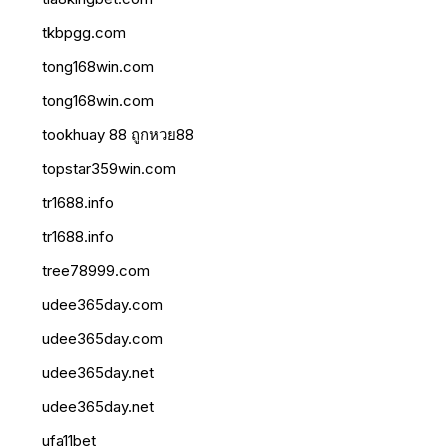
tkbpgg.com
tong168win.com
tong168win.com
tookhuay 88 ถูกหวย88
topstar359win.com
tr1688.info
tr1688.info
tree78999.com
udee365day.com
udee365day.com
udee365day.net
udee365day.net
ufa11bet