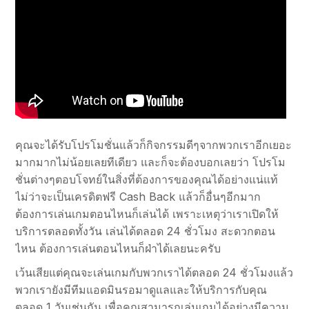
คุณจะได้รับโปรโมชั่นแล้วก็กิจกรรมดีๆจากพวกเราอีกเยอะ
มากมากไม่น้อยเลยทีเดียว และก็จะต้องบอกเลยว่า โปรโม
ชั่นต่างๆตอบโจทย์ในสิ่งที่ต้องการของคุณได้อย่างแน่แท้
ไม่ว่าจะเป็นเครดิตฟรี Cash Back แล้วก็อื่นๆอีกมาก
ต้องการเล่นเกมตอนไหนก็เล่นได้ เพราะเหตุว่าเราเปิดให้
บริการตลอดทั้งวัน เล่นได้ตลอด 24 ชั่วโมง สะดวกตอน
ไหน ต้องการเล่นตอนไหนก็ฝ่าได้เลยนะครับ
เว้นเสียแต่คุณจะเล่นเกมกับพวกเราได้ตลอด 24 ชั่วโมงแล้ว
พวกเรายังมีทีมแอดมินรอมาดูแลและให้บริการกับคุณ
ตลอด 1 วันเช่นกัน เพื่อคุณสามารถเล่นเกมได้อย่างมีความ