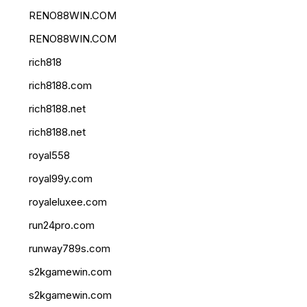
RENO88WIN.COM
RENO88WIN.COM
rich818
rich8188.com
rich8188.net
rich8188.net
royal558
royal99y.com
royaleluxee.com
run24pro.com
runway789s.com
s2kgamewin.com
s2kgamewin.com