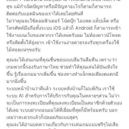
สุข แม้กำเนิดปัญหาหรือมีปัญหาอะไรก็ตามก็สามารถ
ติดต่อกับแอดมินของเราได้เลยโดยทันที
ไม่ว่าคุณจะใช้คอมพิวเตอร์ โน้ตบุ๊ก ไอแพด แท็ปเล็ต หรือ
โทรศัพท์มือถือทั้งระบบ iOS แล้วก็ Android ก็สามารถเข้า
ใช้งานบนเว็บของพวกเราได้เลยครับผม ไม่ต้องดาวน์โหลด
หรือติดตั้งให้ยุ่งยาก เข้าใช้งานง่ายดายรองรับทุกเครื่องใช้
ไม้สอยแน่ๆขอรับ
คุณจะได้เล่นเกมที่คุณชื่นชอบแบบลืมวันลืมคืน เพราะว่า
เกมพวกนี้รองรับภาษาไทย ช่วยทำให้คุณเล่นได้บันเทิงใจ
ขึ้น รู้เรื่องเกมมากเพิ่มขึ้น ช่องทางทำแจ็กพอเพียงตแตกมี
มากยิ่งขึ้น
ระบบหน้าบ้านว่าดีแล้ว ระบบหลังบ้านก็ไม่แพ้กัน เราใช้
ระบบ AI สำหรับการให้บริการกับคุณในหลายๆส่วน ไม่ว่า
จะเป็นการลงทะเบียนที่คุณลงทะเบียนเป็นสมาชิกด้วยตัวเอง
ได้เลย ระบบฝากถอนออโต้ที่เยี่ยมที่สุดก็มีพร้อมครับ บอก
เลยว่าสะดวกแล้วก็ปลอดภัยแบบสุดๆ
คุณจะได้อ่านบทความเกี่ยวกับการเล่นเกมแบบฟรีๆไม่เสีย