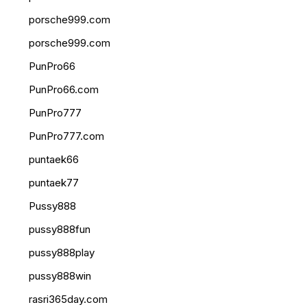
porsche999.com
porsche999.com
PunPro66
PunPro66.com
PunPro777
PunPro777.com
puntaek66
puntaek77
Pussy888
pussy888fun
pussy888play
pussy888win
rasri365day.com