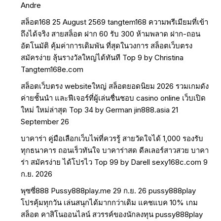
Andre
สล็อต168 25 August 2569 tangtem168 ความพรีเมียมที่เข้า
ถึงได้จริง สายสล็อต ฝาก 60 รับ 300 ห้ามพลาด ฝาก-ถอน
อัตโนมัติ คุ้มค่าการเดิมพัน ที่สุดในวงการ สล็อตเว็บตรง
สมัครง่าย ลุ้นรางวัลใหญ่ได้ทันที Top 9 by Christina
Tangtem168e.com
สล็อตเว็บตรง websiteใหญ่ สล็อตยอดนิยม 2026 รวมเกมดัง
ค่ายชั้นนำ และฟีเจอร์ที่ผู้เล่นชื่นชอบ casino online เว็บเปิด
ใหม่ ใหม่ล่าสุด Top 34 by German jin888.asia 21
September 26
บาคาร่า คู่มือเลือกเว็บไพ่ที่ควรรู้ สายวัดใจได้ 1,000 รองรับ
ทุกธนาคาร ถอนเร็วทันใจ บาคาร่าสด ดีลเลอร์สาวสวย บาคา
ร่า สมัครง่าย ได้โปรไว Top 99 by Darell sexy168c.com 9
ก.ย. 2026
พุซซี่888 Pussy888play.me 29 ก.ย. 26 pussy888play
โปรคุ้มทุกวัน เล่นสนุกได้มากกว่าเดิม แคชแบค 10% เกม
สล็อต คาสิโนออนไลน์ สวรรค์ของนักลงทุน pussy888play