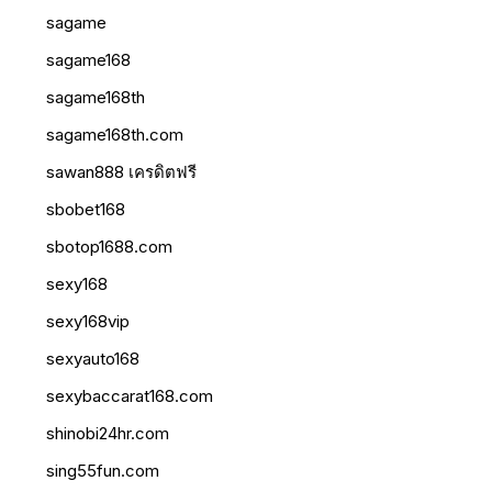
sagame
sagame168
sagame168th
sagame168th.com
sawan888 เครดิตฟรี
sbobet168
sbotop1688.com
sexy168
sexy168vip
sexyauto168
sexybaccarat168.com
shinobi24hr.com
sing55fun.com