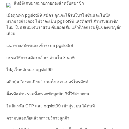
สิทธิพิเศษมากมายก่ายกองสำหรับสมาชิก
เมื่อคุณทำ pgslot99 สมัคร คุณจะได้รับโปรโมชั่นและโบนัส
มากมายก่ายกอง ไม่ว่าจะเป็น pgslot99 เครดิตฟรี สำหรับสมาชิก
ใหม่ โบนัสเพิ่มเงินรายวัน คืนยอดเสีย แล้วก็กิจกรรมลุ้นของขวัญอีก
เพียบ
แนวทางสมัครและเข้าระบบ pgslot99
กรรมวิธีการสมัครกล้วยๆด้านใน 3 นาที
ไปสู่เว็บหลักของ pgslot99
คลิกปุ่ม “ลงทะเบียน” รวมทั้งกรอกเบอร์โทรศัพท์
ตั้งรหัสผ่าน รวมทั้งกรอกข้อมูลบัญชีที่ใช้ฝากถอน
ยืนยันรหัส OTP และ pgslot99 เข้าสู่ระบบ ได้ทันที
ความปลอดภัยแล้วก็การบริการลูกค้า