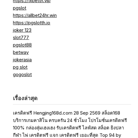
https://1xbetth.vip
pgslot
https://allbet24hr.win
https://pgslotth.io
joker 123
slot777
pgslot88
betway
jokerasia
pg slot
gogoslot
เรื่องล่าสุด
เครดิตฟรี Hengjing168d.com 28 Sep 2569 สล็อต168
บริการเกมคาสิโน ครบครัน 24 ชั่วโมง โปรโมชั่นเครดิตฟรี
100% กล่องสุ่มเฮงเฮง รับเครดิตฟรี ไลฟ์สด สล็อต ยิงปลา
กีฬา ไพ่ เครดิตฟรี แจก เครดิตฟรี เยอะที่สุด Top 94 by