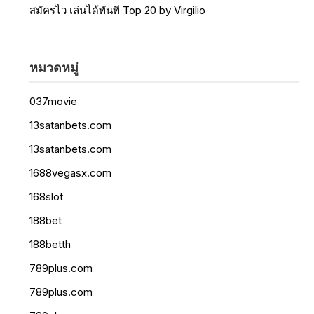
สมัครไว เล่นได้ทันที Top 20 by Virgilio
หมวดหมู่
037movie
13satanbets.com
13satanbets.com
1688vegasx.com
168slot
188bet
188betth
789plus.com
789plus.com