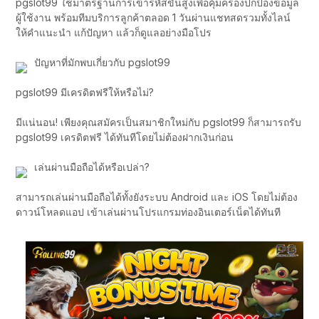
pgslot99 ใช้มาตรฐานการเข้ารหัสขั้นสูงเพื่อคุ้มครองปกป้องข้อมูล
ผู้ใช้งาน พร้อมทีมบริการลูกค้าตลอด 1 วันผ่านแชทสดรวมทั้งไลน์
ให้คำแนะนำ แก้ปัญหา แล้วก็ดูแลอย่างมือโปร
ปัญหาที่มักพบเกี่ยวกับ pgslot99
pgslot99 มีเครดิตฟรีให้หรือไม่?
มีแน่นอน! เพียงคุณสมัครเป็นสมาชิกใหม่กับ pgslot99 ก็สามารถรับ
pgslot99 เครดิตฟรี ได้ทันทีโดยไม่ต้องฝากเงินก่อน
เล่นผ่านมือถือได้หรือเปล่า?
สามารถเล่นผ่านมือถือได้ทั้งยังระบบ Android และ iOS โดยไม่ต้อง
ดาวน์โหลดแอป เข้าเล่นผ่านโปรแกรมท่องอินเตอร์เน็ตได้ทันที