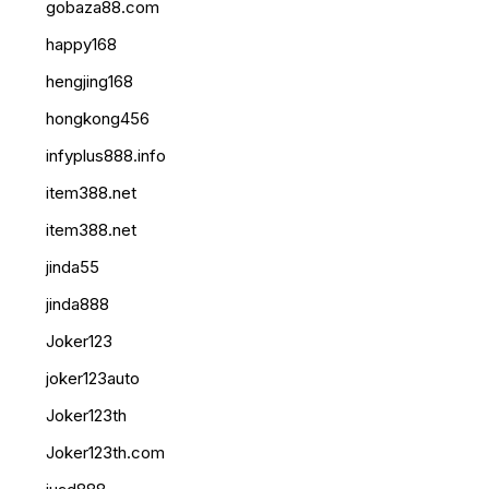
gobaza88.com
happy168
hengjing168
hongkong456
infyplus888.info
item388.net
item388.net
jinda55
jinda888
Joker123
joker123auto
Joker123th
Joker123th.com