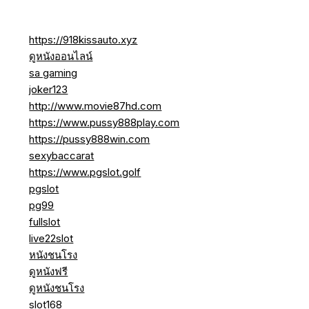
https://918kissauto.xyz
ดูหนังออนไลน์
sa gaming
joker123
http://www.movie87hd.com
https://www.pussy888play.com
https://pussy888win.com
sexybaccarat
https://www.pgslot.golf
pgslot
pg99
fullslot
live22slot
หนังชนโรง
ดูหนังฟรี
ดูหนังชนโรง
slot168