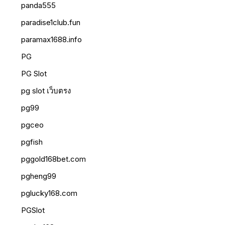
panda555
paradise1club.fun
paramax1688.info
PG
PG Slot
pg slot เว็บตรง
pg99
pgceo
pgfish
pggold168bet.com
pgheng99
pglucky168.com
PGSlot