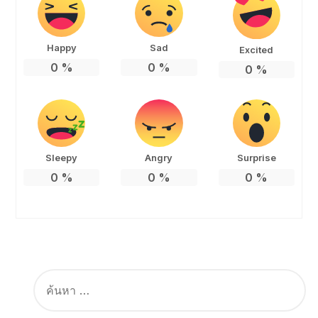
Happy
Sad
Excited
0
%
0
%
0
%
Sleepy
Angry
Surprise
0
%
0
%
0
%
ค้นหา
สำหรับ: