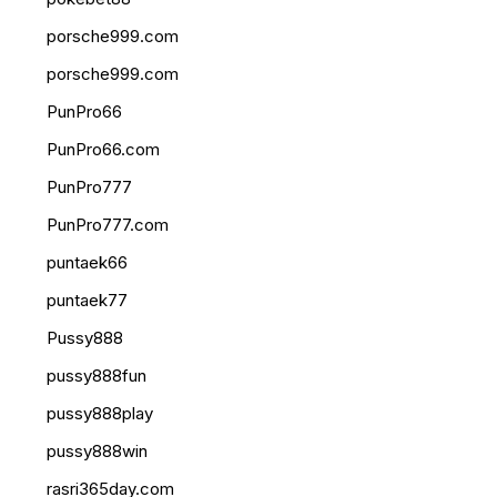
porsche999.com
porsche999.com
PunPro66
PunPro66.com
PunPro777
PunPro777.com
puntaek66
puntaek77
Pussy888
pussy888fun
pussy888play
pussy888win
rasri365day.com