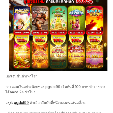
เบิกเงินขั้นต่ำเท่าไร?
การถอนเงินอย่างน้อยของ pgslot99 เริ่มต้นที่ 100 บาท ทำรายการ
ได้ตลอด 24 ชั่วโมง
สรุป:
pgslot99
ตัวเลือกอันดับที่หนึ่งของคนเล่นสล็อต