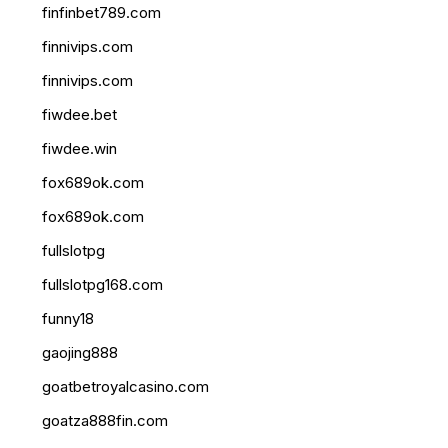
finfinbet789.com
finnivips.com
finnivips.com
fiwdee.bet
fiwdee.win
fox689ok.com
fox689ok.com
fullslotpg
fullslotpg168.com
funny18
gaojing888
goatbetroyalcasino.com
goatza888fin.com