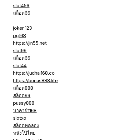
slot456
สล็อต66
joker 123
pg168
https://jin55.net
slot99
สล็อต66
slot44
https://judhai168.co
https://bonus888.life
สล็อต888
สล็อต99
pussy888
บาคาร่า168
slotxo
สล็อตทดลอง
หนังโป๊ไทย