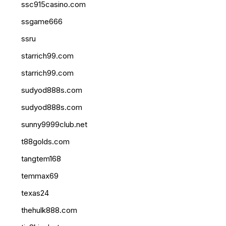
ssc915casino.com
ssgame666
ssru
starrich99.com
starrich99.com
sudyod888s.com
sudyod888s.com
sunny9999club.net
t88golds.com
tangtem168
temmax69
texas24
thehulk888.com