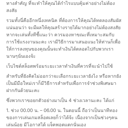
ทางสำคัญ ที่จะทำให้คุณได้กำไรแบบคุ้มค่าอย่างไม่ต้อง
สงสัย
รวมทั้งนี่คืออีกหนึ่งเทคนิค ที่ต้องการให้คุณได้ทดลองสัมผัส
แน่นอนว่า จะมีผลให้คุณสร้างรายได้มากอย่างไม่ต้องสงสัย
หากจะเล่นทั้งทีชี้แนะว่า ควรมองหาขณะที่เหมาะสมกับ
การใช้แรงงานนะคะ เรามีวิธีการมาเสนอแนะให้ท่านก็เพื่อ
ให้การลงทุนของคุณนั้นจะทำเงินได้ตลอดไปกับพวกเรา
นานๆนั่นเองจ้ะ
เว็บไซต์สล็อตพร้อมระยะเวลาทำเงินที่ควรที่จะนำไปใช้
สำหรับที่ยังคิดไม่ออกว่าจะเลือกระยะเวลายังไง หรือหากยัง
เป็นมีมือใหม่เราก็มีวิธีการสำหรับเพื่อการจำช่วงพิเศษมา
ฝากกันด้วยนะคะ
ซึ่งพวกเราขอยกตัวอย่างมาเป็น 4 ช่วงเวลานะคะ ได้แก่
1. ช่วง 00.00 น. – 06.00 น. ในตอนนี้ ถือว่าเป็นนาทีทอง
ของการเล่นเกมสล็อตเลยก็ว่าได้จ้ะ เนื่องจากเป็นช่วงๆคน
เล่นน้อย มีโอกาสได้ แจ็คพอตแตกนั่นเอง