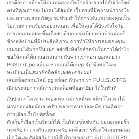
เราต้องการที่จะให้คุณทดลองเปิดใจสร้างรายได้กับเว็บไซต์
ตรงที่คุณอาจจะไม่เคยได้สัมผัส เว็บตรงที่มีความน่าวางใจ
และความปลอดภัยสูง จะช่วยทำให้การเล่นเกมของคุณเป็น
ไปด้วยความเรียบร้อยแน่นอน เพื่อให้คุณได้บันเทิงใจกับ
การเล่นเกมเยอะขึ้นเรื่อยๆ มีระบบระเบียบหน้าบ้านและก็
ข้างหลังบ้านที่มีประสิทธิภาพ ช่วยทำให้การเล่นของคุณ
เอนจอยได้มากขึ้นแน่ๆ อย่าพึ่งท้อใจสำหรับในการได้กำไร
ขอให้คุณได้มาลองเล่นเกมกับพวกเราก่อน บอกเลยว่า
PGSLOT pg สล็อต ช่วยคุณได้แน่ๆครับ พึงพอใจลง
ทะเบียนเป็นสมาชิกก็คลิกเลยคะครับผม!
เล่นสล็อตออนไลน์ pg สล็อต กับพวกเรา FULLSLOTPG
เปิดประสบการณ์การเล่นสล็อตที่ยอดเยี่ยมได้ในทันที
สิบปากว่าไม่เท่าตามองเห็น แม้กระนั้นตาเห็นก็ไม่เท่าได้
มาทดลองสัมผัสเองครับ หลายๆคนอาจจะมีความคิดว่า
การเลือกเว็บไซต์สล็อต
สักเว็บก็เลือกเว็บไหนก็ได้ เว็บไหนๆก็เช่นกัน ผมบอกเลยจ๊า
นะครับว่า ต่างกันเลยนะครับ ผมต้องการที่จะให้คุณทดลอง
เปิดใจและสัมผัสกับการใช้บริการของเรา FULLSLOTPG