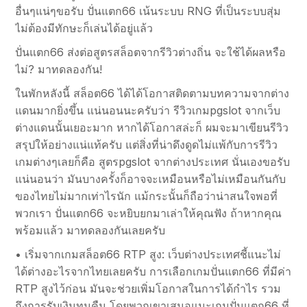
อื่นๆแน่ๆขอรับ ปั่นแตก66 เน้นระบบ RNG ที่เป็นระบบสุ่ม
ไม่ต้องมีทักษะก็เล่นได้อยู่แล้ว
ปั่นแตก66 ส่งต่อสูตรสล็อตจากรีวิวต่างถิ่น จะใช้ได้ผลหรือ
ไม่? มาทดลองกัน!
ในพักหลังนี้ สล็อต66 ได้ได้โอกาสติดตามบทความจากต่าง
แดนมากยิ่งขึ้น แน่นอนนะครับว่า รีวิวเกมpgslot จากเว็บ
ต่างแดนนั้นเยอะมาก หากได้โอกาสล่ะก็ ผมจะมาเขียนรีวิว
สรุปให้อย่างแน่แท้ครับ แต่สิ่งที่น่าดึงดูดไม่แพ้กับการรีวิว
เกมต่างๆเลยก็คือ สูตรpgslot จากต่างประเทศ นั่นเองขอรับ
แน่นอนว่า มันบางครั้งก็อาจจะเหมือนหรือไม่เหมือนกันกับ
ของไทยไม่มากเท่าไรนัก แม้กระนั้นก็ถือว่าน่าสนใจพอที่
พวกเรา ปั่นแตก66 จะหยิบยกมาเล่าให้คุณฟัง ถ้าหากคุณ
พร้อมแล้ว มาทดลองกันเลยครับ
• เริ่มจากเกมสล็อต66 RTP สูง: เว็บต่างประเทศชี้แนะไม่
ได้ต่างอะไรจากไทยเลยครับ การเลือกเกมปั่นแตก66 ที่มีค่า
RTP สูงไว้ก่อน มันจะช่วยเพิ่มโอกาสในการได้กำไร รวม
ถึงการรับเงินทุนคืน โดยพวกเขาเสนอแนะเกมปั่นแตก66 ที่