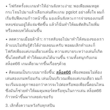
• โฟกัสครั้งละเกมทำให้อ่านจังหวะง่าย: พอเพียงผมหยุด
กระโจนไปมาแล้วเลือกเล่นทีละเกม pgslot อย่างตั้งใจ ผมก็
เริ่มจับฟีลเกมก้าวหน้าขึ้น มองเห็นจังหวะการจ่ายของเกมที่
หลบซ่อนอยู่ได้แจ่มชัดขึ้น แล้วก็นั่นทำให้ผมตัดสินใจเพิ่ม
หรือลดเบทได้แม่นขึ้น
• ลดความเมื่อยล้าล้า: การสลับจอไปมาทำให้สมองของเรา
ล้าแบบไม่ทันรู้ตัวได้ง่ายเลยนะครับ พอผมเลิกทำและก็
โฟกัสเพียงแค่เกมเดียวแค่นั้น ความสบายระหว่างเล่นก็เกิด
ขึ้นโดยทันที ทำให้ผมเล่นได้นานขึ้น รวมทั้งสนุกกับเกม
สล็อต66 เกมเดียวมากขึ้นเรื่อยๆด้วย
• คิดแผนเป็นระบบมากยิ่งขึ้น:
สล็อต66
เพียงพอผมไม่ต้อง
เล่นสองเกมพร้อมกัน เล่นเป็นบริเวณเพียงแค่เกมเดียว ผมก็
จะเริ่มมองดูภาพออกว่าควรจะไปต่อหรือพอเพียงนี้ตอนไหน
ซึ่งมันก็ช่วยทำให้ผมคุมพอร์ตหรือทุนในการเล่น สล็อต66
ก้าวหน้าขึ้นมากเลยล่ะขอรับ
3. เลิกตั้งความหวังกับทุกสปิน