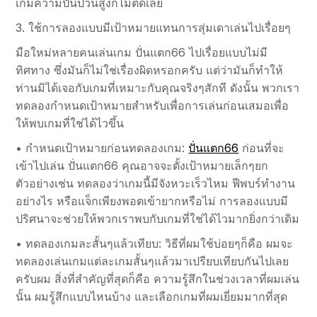
เกมความปั่นป่วนสูงก็ไม่ติดเลย
3. ใช้การลองแบบมีเป้าหมายแทนการสุ่มเดาเล่นไปเรื่อยๆ
มือใหม่หลายคนเล่นเกม ปั่นแตก66 ไปเรื่อยแบบไม่มี
ทิศทาง ซึ่งมันก็ไม่ใช่เรื่องผิดหรอกครับ แต่ว่ามันก็ทำให้
ท่านมิได้เจอกับเกมที่เหมาะกับคุณจริงๆสักที ดังนั้น พวกเรา
ทดลองกำหนดเป้าหมายสำหรับเพื่อการเล่นก่อนเสมอเพื่อ
ให้พบเกมที่ใช่ได้ไวขึ้น
• กำหนดเป้าหมายก่อนทดลองเกม:
ปั่นแตก66
ก่อนที่จะ
เข้าไปเล่น ปั่นแตก66 คุณอาจจะตั้งเป้าหมายเล็กๆยก
ตัวอย่างเช่น ทดลองว่าเกมนี้มีจังหวะเร็วไหม ฟีพบร์ทำงาน
อย่างไร หรือแจ็กเพียงพอตเข้ายากหรือไม่ การลองแบบมี
ปริศนาจะช่วยให้พวกเราพบกับเกมที่ใช่ได้ไวมากยิ่งกว่าเดิม
• ทดลองเกมละสั้นๆแล้วเทียบ: วิธีที่ผมใช้บ่อยๆก็คือ ผมจะ
ทดลองเล่นเกมแต่ละเกมสั้นๆแล้วมาเปรียบเทียบกันไปเลย
ครับผม สิ่งที่สำคัญที่สุดก็คือ ความรู้สึกในช่วงเวลาที่ผมเล่น
นั้น ผมรู้สึกแบบไหนบ้าง และเลือกเกมที่ผมเยี่ยมมากที่สุด