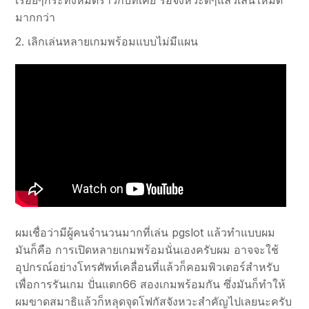
มากกว่า
2. เลิกเล่นหลายเกมพร้อมแบบไม่มีแผน
ผมเชื่อว่ามีผู้คนจำนวนมากที่เล่น pgslot แล้วทำแบบผม
มันก็คือ การเปิดหลายเกมพร้อมนั่นเองครับผม อาจจะใช้
อุปกรณ์อย่างโทรศัพท์เคลื่อนที่แล้วก็คอมพิวเตอร์สำหรับ
เพื่อการรันเกม ปั่นแตก66 สองเกมพร้อมกัน ซึ่งมันก็ทำให้
ผมขาดสมาธิแล้วก็หลุดจุดโฟกัสจังหวะสำคัญไปเลยนะครับ