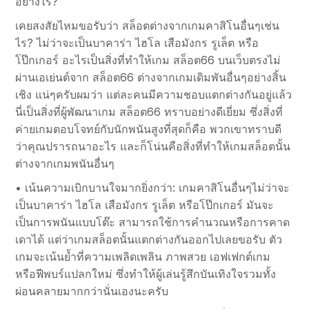
อย่างไร?
เคยสงสัยไหมขอรับว่า สล็อตต่างจากเกมคาสิโนอื่นๆเช่น
ไร? ไม่ว่าจะเป็นบาคาร่า ไฮโล เสือมังกร รูเล็ต หรือ
โป๊กเกอร์ อะไรเป็นสิ่งที่ทำให้เกม สล็อต66 บนเว็บตรงไม่
ผ่านเอเย่นต์จาก สล็อต66 ต่างจากเกมเดิมพันอื่นๆอย่างสิ้น
เชิง แน่ๆครับผมว่า แต่ละคนมีความชอบแตกต่างกันอยู่แล้ว
นี่เป็นสิ่งที่ผู้พัฒนาเกม สล็อต66 ทราบอย่างดีเยี่ยม ซึ่งสิ่งที่
ค่ายเกมตอบโจทย์กับนักพนันสูงที่สุดก็คือ พวกเขาทราบดี
ว่าคุณปรารถนาอะไร และก็โน่นคือสิ่งที่ทำให้เกมสล็อตนั้น
ต่างจากเกมพนันอื่นๆ
• เน้นความเบิกบานใจมากยิ่งกว่า: เกมคาสิโนอื่นๆไม่ว่าจะ
เป็นบาคาร่า ไฮโล เสือมังกร รูเล็ต หรือโป๊กเกอร์ มันจะ
เป็นการพนันแบบโต๊ะ สามารถใช้การคำนวณหรือการคาด
เดาได้ แต่ว่าเกมสล็อตนั้นแตกต่างกันออกไปเลยขอรับ ตัว
เกมจะเน้นย้ำที่ความเพลิดเพลิน ภาพสวย เอฟเฟกต์เกม
หรือฟีพบร์แปลกใหม่ ซึ่งทำให้ผู้เล่นรู้สึกบันเทิงใจรวมทั้ง
ผ่อนคลายมากกว่านั่นเองนะครับ