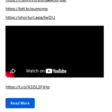
https://bitt.to/qumomq
https://shorturl.asia/twDIJ
https://t.co/X3ZiL2FtHp
…
Read More