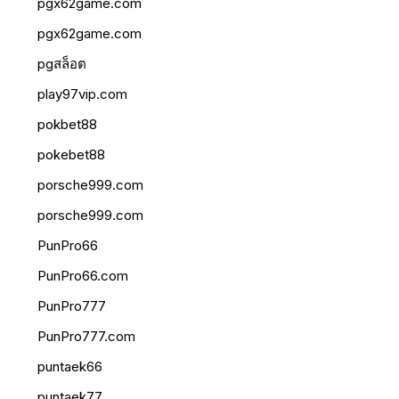
pgx62game.com
pgx62game.com
pgสล็อต
play97vip.com
pokbet88
pokebet88
porsche999.com
porsche999.com
PunPro66
PunPro66.com
PunPro777
PunPro777.com
puntaek66
puntaek77