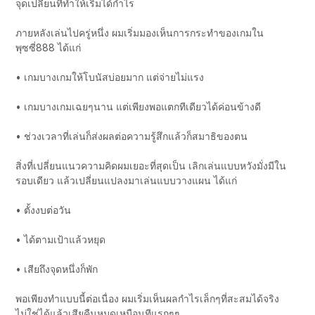
จุดเปลี่ยนที่ทำให้เริ่มได้กำไร
ภายหลังเล่นไปครู่หนึ่ง ผมเริ่มมองเห็นการกระทำของเกมใน
พุซซี่888 ได้แก่
• เกมบางเกมให้โบนัสบ่อยมาก แต่จ่ายไม่แรง
• เกมบางเกมเฉยๆนาน แต่เพียงพอแตกทีเดียวได้ค่อนข้างดี
• ช่วงเวลาที่เล่นก็ส่งผลต่อความรู้สึกแล้วก็สมาธิของตน
สิ่งที่เปลี่ยนแนวความคิดผมเยอะที่สุดเป็น เลิกเล่นแบบหวังมั่งมีใน
รอบเดียว แล้วเปลี่ยนแปลงมาเล่นแบบวางแผน ได้แก่
• ตั้งงบต่อวัน
• ได้ตามเป้าแล้วหยุด
• เสียถึงจุดหนึ่งก็พัก
พอเพียงทำแบบนี้ต่อเนื่อง ผมเริ่มเห็นผลกำไรเล็กๆที่สะสมได้จริง
ไม่ใช่ได้แล้วเสียคืนหมดเหมือนทีแรกๆๆ