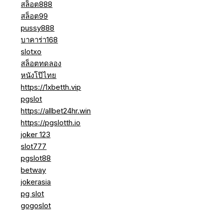
สล็อต888
สล็อต99
pussy888
บาคาร่า168
slotxo
สล็อตทดลอง
หนังโป๊ไทย
https://1xbetth.vip
pgslot
https://allbet24hr.win
https://pgslotth.io
joker 123
slot777
pgslot88
betway
jokerasia
pg slot
gogoslot