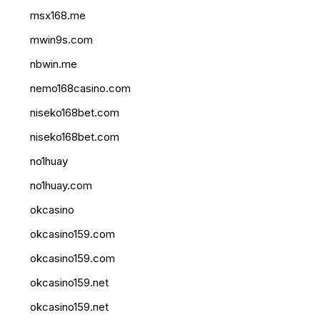
msx168.me
mwin9s.com
nbwin.me
nemo168casino.com
niseko168bet.com
niseko168bet.com
no1huay
no1huay.com
okcasino
okcasino159.com
okcasino159.com
okcasino159.net
okcasino159.net