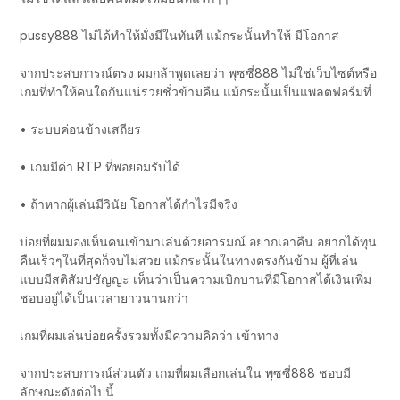
pussy888 ไม่ได้ทำให้มั่งมีในทันที แม้กระนั้นทำให้ มีโอกาส
จากประสบการณ์ตรง ผมกล้าพูดเลยว่า พุซซี่888 ไม่ใช่เว็บไซต์หรือ
เกมที่ทำให้คนใดกันแน่รวยชั่วข้ามคืน แม้กระนั้นเป็นแพลตฟอร์มที่
• ระบบค่อนข้างเสถียร
• เกมมีค่า RTP ที่พอยอมรับได้
• ถ้าหากผู้เล่นมีวินัย โอกาสได้กำไรมีจริง
บ่อยที่ผมมองเห็นคนเข้ามาเล่นด้วยอารมณ์ อยากเอาคืน อยากได้ทุน
คืนเร็วๆในที่สุดก็จบไม่สวย แม้กระนั้นในทางตรงกันข้าม ผู้ที่เล่น
แบบมีสติสัมปชัญญะ เห็นว่าเป็นความเบิกบานที่มีโอกาสได้เงินเพิ่ม
ชอบอยู่ได้เป็นเวลายาวนานกว่า
เกมที่ผมเล่นบ่อยครั้งรวมทั้งมีความคิดว่า เข้าทาง
จากประสบการณ์ส่วนตัว เกมที่ผมเลือกเล่นใน พุซซี่888 ชอบมี
ลักษณะดังต่อไปนี้