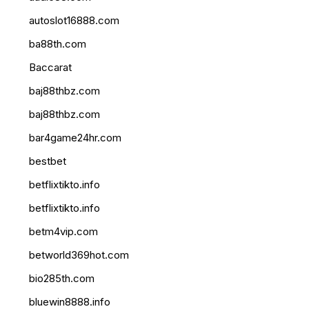
autoslot16888.com
ba88th.com
Baccarat
baj88thbz.com
baj88thbz.com
bar4game24hr.com
bestbet
betflixtikto.info
betflixtikto.info
betm4vip.com
betworld369hot.com
bio285th.com
bluewin8888.info