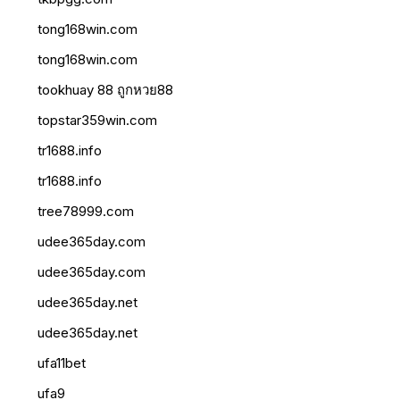
tong168win.com
tong168win.com
tookhuay 88 ถูกหวย88
topstar359win.com
tr1688.info
tr1688.info
tree78999.com
udee365day.com
udee365day.com
udee365day.net
udee365day.net
ufa11bet
ufa9