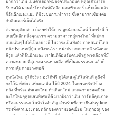
มากกว่าเดิม เป็นตัวเลือกที่มีองค์ประกอบดี ที่คุณสามารถ
รับชมได้ ผ่านทั้งโทรศัพท์มือถือ คอมพิวเตอร์ แท็บเล็ต แล้ว
ก็อื่นอีกเยอะแยะ ที่มีระบบกระทำการ ซึ่งสามารถเชื่อมต่อ
กับอินเทอร์เน็ตได้จริง
ด้วยเหตุดังกล่าว ก็เลยทำให้การ ดูหนังออนไลน์ ในครั้งนี้ ก็
เลยเป็นอีกหนึ่งคุณภาพ ความสามารถลู่ทางใหม่ ที่แปลก
แบบเดิมๆไปได้เป็นอย่างดี ไม่ว่าจะเป็นทั้งยัง ภาพยนตร์ไทย
หนังประเทศญี่ปุ่น หนังชนโรง หนังประเทศเกาหลี หนังฮอล
ลีวูด แล้วก็อื่นอีกเยอะ เรายินดีต้อนรับคนเข้าสู่ ทางเลือกที่มี
ความหมาย ที่สุดยอด หนทางเลือกที่เป็นสมรรถนะ แล้วก็
ความคุ้มค่าอย่างพอดี
ดูหนังใหม่ ดูได้จริง มองได้ฟรี ดูได้เลย ดูได้ในทันที ดูถึงที่
กะไว้นี่ ที่เดียว เพียงแค่นั้น ได้ปี 2024 ในตอนครึ่งปีข้าง
หลัง ที่พร้อมอัพเดทใหม่ ตัวเลือกใหม่ และความยอดเยี่ยม
อะไรใหม่ๆสุดแสนพิเศษที่ดี มากยิ่งกว่าเดิม การันตีคุณภาพ
หรือสมรรถนะ ในหัวใจสำคัญ สำหรับเพื่อการยืนยันรูปแบบ
รวมทั้งส่วนประกอบหลักของความยอดเยี่ยม ในทุกอณู ของ