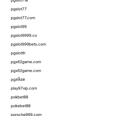
pgslot718
pgslot77
pgslot77.com
pgslot99
pgslot9999.co
pgslot999bets.com
pgslotth
pgx62game.com
pgx62game.com
pgสล็อต
play97vip.com
pokbet88
pokebet88
porsche999.com