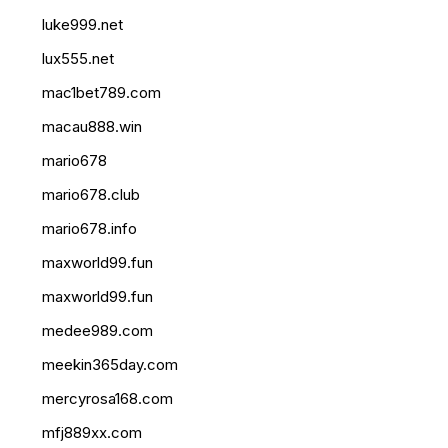
luke999.net
lux555.net
mac1bet789.com
macau888.win
mario678
mario678.club
mario678.info
maxworld99.fun
maxworld99.fun
medee989.com
meekin365day.com
mercyrosa168.com
mfj889xx.com