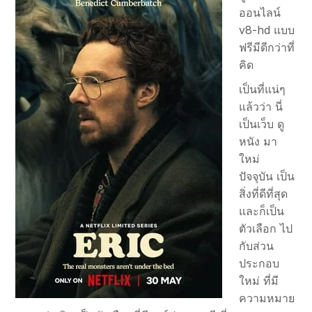
ออนไลน์
v8-hd แบบ
ฟรีมีดีกว่าที่
คิด
เป็นที่แน่ๆ
แล้วว่า นี่
เป็นเว็บ ดู
หนัง มา
ใหม่
ปัจจุบัน เป็น
สิ่งที่ดีที่สุด
และก็เป็น
ตัวเลือก ไป
กับส่วน
ประกอบ
ใหม่ ที่มี
ความหมาย