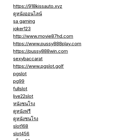
https://918kissauto.xyz
ดูหนังออนไลน์
sa gaming
joker123
http://www.movie87hd.com
https://www.pussy888play.com
https://pussy888win.com
sexybaccarat
https://www.pgslot.golf
pgslot
pg99
fullslot
live22slot
หนังชนโรง
ดูหนังฟรี
ดูหนังชนโรง
slot168
slot456