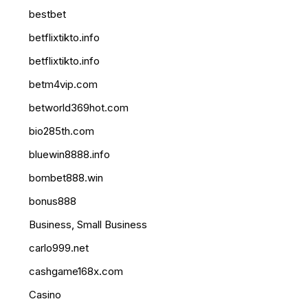
bestbet
betflixtikto.info
betflixtikto.info
betm4vip.com
betworld369hot.com
bio285th.com
bluewin8888.info
bombet888.win
bonus888
Business, Small Business
carlo999.net
cashgame168x.com
Casino