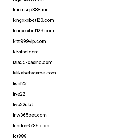
khumsup888.me
kingxxxbet123.com
kingxxxbet123.com
kitti999vip.com
ktv4sd.com
lala55-casino.com
lalikabetsgame.com
lion123
live22
live22slot
lnw365bet.com
london6789.com
lot888