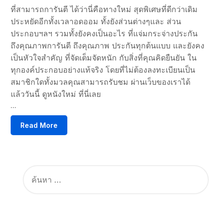
ที่สามารถการันตี ได้ว่านี่คือทางใหม่ สุดพิเศษที่ดีกว่าเดิม
ประหยัดอีกทั้งเวลาอดออม ทั้งยังส่วนต่างๆและ ส่วน
ประกอบฯลฯ รวมทั้งยังคงเป็นอะไร ที่แจ่มกระจ่างประกัน
ถึงคุณภาพการันตี ถึงคุณภาพ ประกันทุกต้นแบบ และยังคง
เป็นหัวใจสำคัญ ที่จัดเต็มจัดหนัก กับสิ่งที่คุณคิดยืนยัน ใน
ทุกองค์ประกอบอย่างแท้จริง โดยที่ไม่ต้องลงทะเบียนเป็น
สมาชิกใดทั้งมวลคุณสามารถรับชม ผ่านเว็บของเราได้
แล้ววันนี้ ดูหนังใหม่ ที่นี่เลย
…
Read More
ค้นหา
สำหรับ: