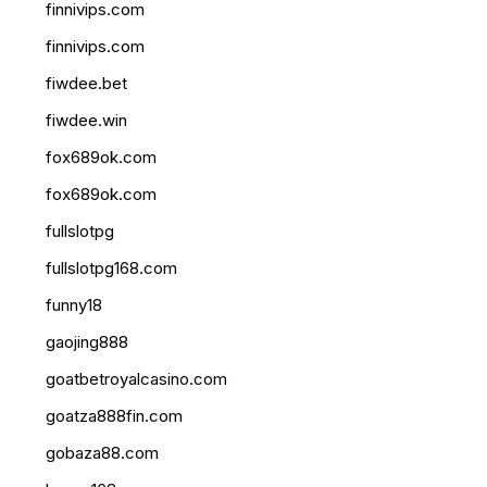
finnivips.com
finnivips.com
fiwdee.bet
fiwdee.win
fox689ok.com
fox689ok.com
fullslotpg
fullslotpg168.com
funny18
gaojing888
goatbetroyalcasino.com
goatza888fin.com
gobaza88.com