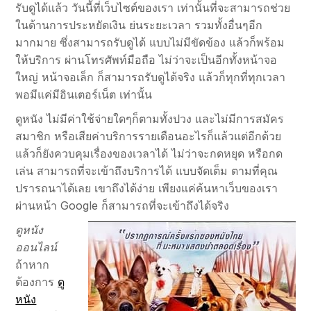
รับดูได้แล้ว วันนี้ที่เว็บไซต์ของเรา เท่านั้นที่จะสามารถช่วย
ในด้านการประหยัดเงิน ย่นระยะเวลา รวมทั้งอื่นๆอีก
มากมาย ซึ่งสามารถรับดูได้ แบบไม่มีขัดข้อง แล้วก็พร้อม
ให้บริการ ผ่านโทรศัพท์มือถือ ไม่ว่าจะเป็นอีกทั้งหน้าจอ
ใหญ่ หน้าจอเล็ก ก็สามารถรับดูได้จริง แล้วก็ทุกที่ทุกเวลา
พอมีแค่มีอินเตอร์เน็ต เท่านั้น
ดูหนัง ไม่มีค่าใช้จ่ายใดๆก็ตามทั้งปวง และไม่มีการสมัคร
สมาชิก หรือเสียค่าบริการรายเดือนอะไรก็แล้วแต่อีกด้วย
แล้วก็ยังควบคุมเรื่องของเวลาได้ ไม่ว่าจะกดหยุด หรือกด
เล่น สามารถที่จะเข้าถึงบริการได้ แบบจัดเต็ม ตามที่คุณ
ปรารถนาได้เลย เขาถึงได้ง่าย เพียงแค่ค้นหาเว็บของเรา
ผ่านหน้า Google ก็สามารถที่จะเข้าถึงได้จริง
ดูหนัง
ออนไลน์
ถ้าหาก
ต้องการ
ดู
หนัง