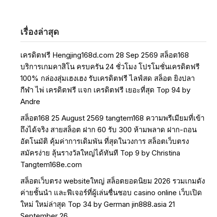
เรื่องล่าสุด
เครดิตฟรี Hengjing168d.com 28 Sep 2569 สล็อต168
บริการเกมคาสิโน ครบครัน 24 ชั่วโมง โปรโมชั่นเครดิตฟรี
100% กล่องสุ่มเฮงเฮง รับเครดิตฟรี ไลฟ์สด สล็อต ยิงปลา
กีฬา ไพ่ เครดิตฟรี แจก เครดิตฟรี เยอะที่สุด Top 94 by
Andre
สล็อต168 25 August 2569 tangtem168 ความพรีเมียมที่เข้า
ถึงได้จริง สายสล็อต ฝาก 60 รับ 300 ห้ามพลาด ฝาก-ถอน
อัตโนมัติ คุ้มค่าการเดิมพัน ที่สุดในวงการ สล็อตเว็บตรง
สมัครง่าย ลุ้นรางวัลใหญ่ได้ทันที Top 9 by Christina
Tangtem168e.com
สล็อตเว็บตรง websiteใหญ่ สล็อตยอดนิยม 2026 รวมเกมดัง
ค่ายชั้นนำ และฟีเจอร์ที่ผู้เล่นชื่นชอบ casino online เว็บเปิด
ใหม่ ใหม่ล่าสุด Top 34 by German jin888.asia 21
September 26