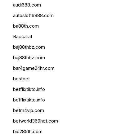
audi688.com
autoslot16888.com
ba88th.com
Baccarat
baj88thbz.com
baj88thbz.com
bar4game24hr.com
bestbet
betflixtikto.info
betflixtikto.info
betm4vip.com
betworld369hot.com
bio285th.com