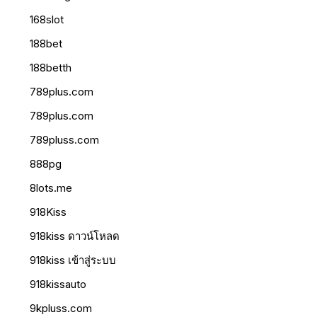
168slot
188bet
188betth
789plus.com
789plus.com
789pluss.com
888pg
8lots.me
918Kiss
918kiss ดาวน์โหลด
918kiss เข้าสู่ระบบ
918kissauto
9kpluss.com