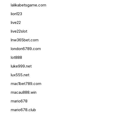
lalikabetsgame.com
lion123
live22
live22slot
lnw365bet.com
london6789.com
lot888
luke999.net
lux555.net
mac1bet789.com
macau888.win
mario678
mario678.club