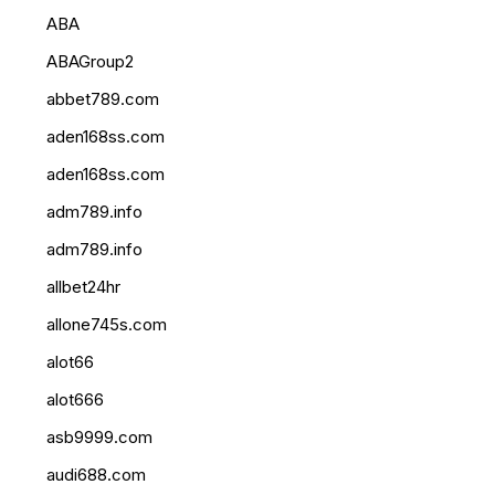
ABA
ABAGroup2
abbet789.com
aden168ss.com
aden168ss.com
adm789.info
adm789.info
allbet24hr
allone745s.com
alot66
alot666
asb9999.com
audi688.com