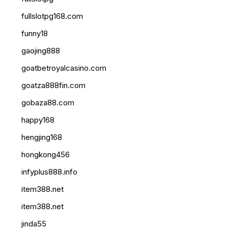
fullslotpg168.com
funny18
gaojing888
goatbetroyalcasino.com
goatza888fin.com
gobaza88.com
happy168
hengjing168
hongkong456
infyplus888.info
item388.net
item388.net
jinda55