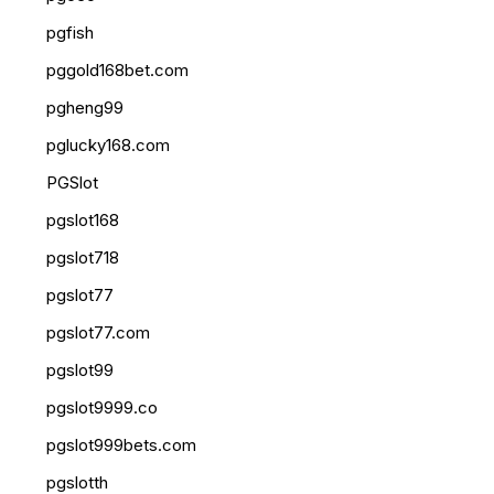
pgfish
pggold168bet.com
pgheng99
pglucky168.com
PGSlot
pgslot168
pgslot718
pgslot77
pgslot77.com
pgslot99
pgslot9999.co
pgslot999bets.com
pgslotth