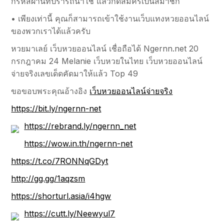
ก็รหัสผ่านที่ปรารถนาใช้ แล้วกดสมัครเป็นสมาชิก
• เพียงเท่านี้ คุณก็สามารถเข้าใช้งานเว็บแทงหวยออนไลน์
ของพวกเราได้แล้วครับ
หวยมาเลย์ เว็บหวยออนไลน์ เชื่อถือได้ Ngernn.net 20
กรกฎาคม 24 Melanie เว็บหวยในไทย เว็บหวยออนไลน์
จ่ายจริงเลขเด็ดคัดมาให้แล้ว Top 49
ขอขอบพระคุณอ้างอิง
เว็บหวยออนไลน์จ่ายจริง
https://bit.ly/ngernn-net
https://rebrand.ly/ngernn_net
https://wow.in.th/ngernn-net
https://t.co/7RONNqGDyt
http://gg.gg/1aqzsm
https://shorturl.asia/i4hgw
https://cutt.ly/Neewyul7