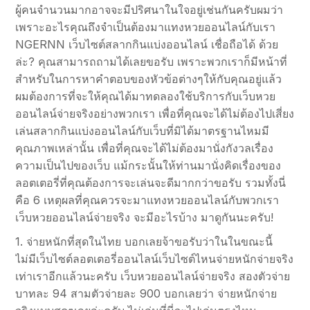
ผู้คนจำนวนมากอาจจะมีปริศนาในใจอยู่เช่นกันครับผมว่า
เพราะอะไรคุณถึงจำเป็นต้องมาแทงหวยออนไลน์กับเรา
NGERNN เว็บไซต์สลากกินแบ่งออนไลน์ เชื่อถือได้ ด้วย
ล่ะ? คุณสามารถถามได้เลยขอรับ เพราะพวกเราก็มีหน้าที่
สำหรับในการหาคำตอบของหัวข้อต่างๆให้กับคุณอยู่แล้ว
ผมต้องการที่จะให้คุณได้มาทดลองใช้บริการกับเว็บหวย
ออนไลน์จ่ายจริงอย่างพวกเรา เพื่อที่คุณจะได้ไม่ต้องไปเสี่ยง
เล่นสลากกินแบ่งออนไลน์กับเว็บที่มิได้มาตรฐานไหมมี
คุณภาพเหล่านั้น เพื่อที่คุณจะได้ไม่ต้องมานั่งกังวลเรื่อง
ความเป็นไปของเว็บ แม้กระนั้นให้ท่านมานั่งคิดเรื่องของ
ลอตเตอรี่ที่คุณต้องการจะเล่นจะดีมากกว่าขอรับ รวมทั้งนี่
คือ 6 เหตุผลที่คุณควรจะมาแทงหวยออนไลน์กับพวกเรา
เว็บหวยออนไลน์จ่ายจริง จะมีอะไรบ้าง มาดูกันนะครับ!
1. จ่ายหนักที่สุดในไทย บอกเลยจ้าขอรับว่าในในขณะนี้
ไม่มีเว็บไซต์ลอตเตอรี่ออนไลน์เว็บไซต์ไหนจ่ายหนักจ่ายจริง
เท่าเราอีกแล้วนะครับ เว็บหวยออนไลน์จ่ายจริง สองตัวจ่าย
บาทละ 94 สามตัวจ่ายละ 900 บอกเลยว่า จ่ายหนักจ่าย