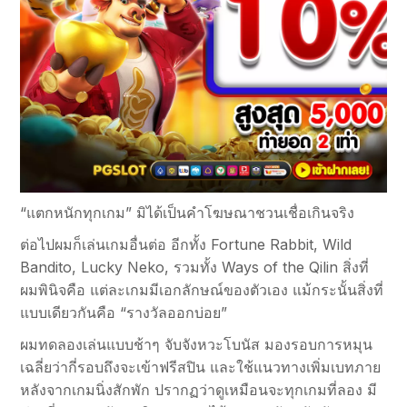
“แตกหนักทุกเกม” มิได้เป็นคำโฆษณาชวนเชื่อเกินจริง
ต่อไปผมก็เล่นเกมอื่นต่อ อีกทั้ง Fortune Rabbit, Wild
Bandito, Lucky Neko, รวมทั้ง Ways of the Qilin สิ่งที่
ผมพินิจคือ แต่ละเกมมีเอกลักษณ์ของตัวเอง แม้กระนั้นสิ่งที่
แบบเดียวกันคือ “รางวัลออกบ่อย”
ผมทดลองเล่นแบบช้าๆ จับจังหวะโบนัส มองรอบการหมุน
เฉลี่ยว่ากี่รอบถึงจะเข้าฟรีสปิน และใช้แนวทางเพิ่มเบทภาย
หลังจากเกมนิ่งสักพัก ปรากฏว่าดูเหมือนจะทุกเกมที่ลอง มี