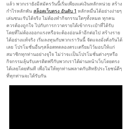
แล้ว พวกเรายังมีสมัครวันนี้เริ่มเพียงแค่เงินหลักหน่วย สร้าง
กำไรหลักพัน
สล็อตเว็บตรง อันดับ 1
หลักหมื่นได้อย่างง่ายๆ
เล่นชนะรับได้จริง ไม่ต้องทำกิจกรรมใดๆทั้งหมด ทุกคน
ควรต้องถูกใจ ไปกับการกวาดรายได้เข้ากระเป๋าที่ได้รับ
โดยที่ไม่ต้องออกแรงหรือจะต้องอ่อนล้าอีกต่อไป สร้างราย
ได้อย่างแท้จริง เริ่มลงทุนกับพวกเราวันนี้ จัดแจงมั่งคั่งกันได้
เลย โปรโมชั่นอื่นๆสล็อตทดลองตระเตรียมไว้มอบให้แก่
สมาชิกทุกท่านอย่างจุใจ ไม่ว่าจะเป็นโปรโมชั่นต่างๆหรือ
กิจกรรมลุ้นรับเครดิตฟรีกับพวกเราได้ผ่านหน้าเว็บโดยตรง
ได้เลยโดยทันที เพื่อไม่ให้ทุกท่านพลาดกับสิทธิประโยชน์ดีๆ
ที่ทุกท่านจะได้รับกัน