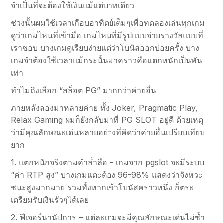
จำเป็นที่จะต้องใช้เงินแม้แต่บาทเดียว
ช่วงนั้นผมใช้เวลาเกือบอาทิตย์เต็มๆเพื่อทดลองเล่นทุกเกม
ดูว่าเกมไหนที่เข้ามือ เกมไหนที่มีรูปแบบจ่ายรางวัลแบบที่
เราชอบ บางเกมดูเรียบง่ายแต่ว่าโบนัสออกบ่อยครั้ง บาง
เกมจำต้องใช้เวลาแม้กระนั้นมาคราวคือแตกหนักเป็นพัน
เท่า
ทำไมถึงเลือก “สล็อต PG” มากกว่าค่ายอื่น
ภายหลังลองมาหลายค่าย ทั้ง Joker, Pragmatic Play,
Relax Gaming ผมก็ยังกลับมาที่ PG SLOT อยู่ดี ด้วยเหตุ
ว่ามีคุณลักษณะเด่นหลายอย่างที่คิดว่าค่ายอื่นเปรียบเทียบ
ยาก
1. แตกหนักจริงตามคำล่ำลือ – เกมจาก pgslot จะมีระบบ
“ค่า RTP สูง” บางเกมแตะต้อง 96-98% แสดงว่าจังหวะ
ชนะสูงมากมาย รวมทั้งหากเข้าโบนัสคราวหนึ่ง ก็ตระ
เตรียมรับเงินรัวๆได้เลย
2. ฟีเจอร์นานัปการ – แต่ละเกมจะมีคุณลักษณะเด่นไม่ซ้ำ