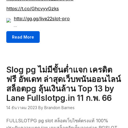
https://t.co/GhcvyvGzks
http://gg.gg/live22slot-pro
…
Read More
Slog pg ไม่มีขั้นต่ำแจก เครดิต
ฟรี อัพเดท ล่าสุดเว็บพนันออนไลน์
สล็อตpg ลุ้นเงินล้าน Top 13 by
Lane Fullslotpg.in 11 ก.พ. 66
14 ธันวาคม 2023
By Brandon Barnes
FULLSLOTPG pg slot สล็อตเว็บไซต์ตรงแท้ 100%
ประกันความแตกง่าย เกมสล็อตจัดเต็มจากค่าย PGSLOT