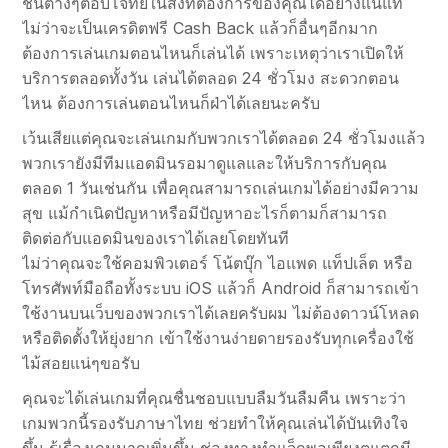
ชั่นต่างๆตอบโจทย์ในสิ่งที่ต้องการของคุณได้อย่างแน่แท้
ไม่ว่าจะเป็นเครดิตฟรี Cash Back แล้วก็อื่นๆอีกมาก
ต้องการเล่นเกมตอนไหนก็เล่นได้ เพราะเหตุว่าเราเปิดให้
บริการตลอดทั้งวัน เล่นได้ตลอด 24 ชั่วโมง สะดวกตอน
ไหน ต้องการเล่นตอนไหนก็ฝ่าได้เลยนะครับ
เว้นเสียแต่คุณจะเล่นเกมกับพวกเราได้ตลอด 24 ชั่วโมงแล้ว
พวกเรายังมีทีมแอดมินรอมาดูแลและให้บริการกับคุณ
ตลอด 1 วันเช่นกัน เพื่อคุณสามารถเล่นเกมได้อย่างมีความ
สุข แม้กำเนิดปัญหาหรือมีปัญหาอะไรก็ตามก็สามารถ
ติดต่อกับแอดมินของเราได้เลยโดยทันที
ไม่ว่าคุณจะใช้คอมพิวเตอร์ โน้ตบุ๊ก ไอแพด แท็ปเล็ต หรือ
โทรศัพท์มือถือทั้งระบบ iOS แล้วก็ Android ก็สามารถเข้า
ใช้งานบนเว็บของพวกเราได้เลยครับผม ไม่ต้องดาวน์โหลด
หรือติดตั้งให้ยุ่งยาก เข้าใช้งานง่ายดายรองรับทุกเครื่องใช้
ไม้สอยแน่ๆขอรับ
คุณจะได้เล่นเกมที่คุณชื่นชอบแบบลืมวันลืมคืน เพราะว่า
เกมพวกนี้รองรับภาษาไทย ช่วยทำให้คุณเล่นได้บันเทิงใจ