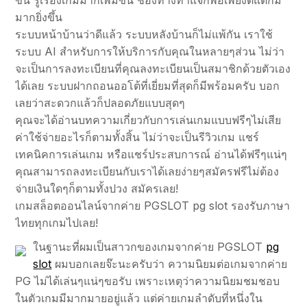
ขึ้น รู้เรื่องเกมมากเพิ่มขึ้น ช่องทางทำแจ็กพอเพียงตแตกมี
มากยิ่งขึ้น
ระบบหน้าบ้านว่าดีแล้ว ระบบหลังบ้านก็ไม่แพ้กัน เราใช้
ระบบ AI สำหรับการให้บริการกับคุณในหลายๆส่วน ไม่ว่า
จะเป็นการลงทะเบียนที่คุณลงทะเบียนเป็นสมาชิกด้วยตัวเอง
ได้เลย ระบบฝากถอนออโต้ที่เยี่ยมที่สุดก็มีพร้อมครับ บอก
เลยว่าสะดวกแล้วก็ปลอดภัยแบบสุดๆ
คุณจะได้อ่านบทความเกี่ยวกับการเล่นเกมแบบฟรีๆไม่เสีย
ค่าใช้จ่ายอะไรก็ตามทั้งสิ้น ไม่ว่าจะเป็นรีวิวเกม แชร์
เทคนิคการเล่นเกม หรือแชร์ประสบการณ์ อ่านได้ฟรีๆแน่ๆ
คุณสามารถลงทะเบียนกับเราได้เลยง่ายๆสมัครฟรีไม่ต้อง
จ่ายเงินใดๆก็ตามทั้งปวง สมัครเลย!
เกมสล็อตออนไลน์จากค่าย PGSLOT pg slot รองรับภาษา
ไทยทุกเกมไปเลย!
ในฐานะที่ผมเป็นสาวกของเกมจากค่าย PGSLOT
pg
slot
ผมบอกเลยจ๊ะนะครับว่า ความนิยมต่อเกมจากค่าย
PG ไม่ได้เล่นๆแน่ๆขอรับ เพราะเหตุว่าความนิยมชมชอบ
ในตัวเกมมีมากมายอยู่แล้ว แต่ค่ายเกมลำดับที่หนึ่งใน