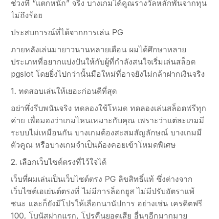
ช่วงที่ “แตกหนัก” จริง บางเกมได้คูณรางวัลหลักพันจากทุน
ไม่ถึงร้อย
ประสบการณ์ที่ได้จากการเล่น PG
ภายหลังเล่นมายาวนานหลายเดือน ผมได้ศึกษาหลาย
ประเภทที่อยากแบ่งปันให้กับผู้ที่กำลังสนใจเริ่มเล่นสล็อต
pgslot โดยยิ่งไปกว่านั้นมือใหม่ที่อาจยังไม่กล้าฝากเงินจริง
1. ทดสอบเล่นให้เยอะก่อนดีที่สุด
อย่าพึ่งรีบพนันจริง ทดลองใช้โหมด ทดลองเล่นสล็อตฟรีทุก
ค่าย เพื่อมองว่าเกมไหนเหมาะกับคุณ เพราะว่าแต่ละเกมมี
ระบบไม่เหมือนกัน บางเกมต้องสะสมสัญลักษณ์ บางเกมมี
ตัวคูณ หรือบางเกมจำเป็นต้องคอยเข้าโหมดพิเศษ
2. เลือกเว็บไซต์ตรงที่ไว้ใจได้
เว็บที่ผมเล่นเป็นเว็บไซต์ตรง PG ลิขสิทธิ์แท้ ซึ่งต่างจาก
เว็บไซต์เอเย่นต์ตรงที่ ไม่มีการล็อกยูส ไม่มีปรับอัตราแพ้
ชนะ และก็ยังมีโปรให้เลือกนานัปการ อย่างเช่น เครดิตฟรี
100, โบนัสฝากแรก, โปรคืนยอดเสีย อื่นๆอีกมากมาย