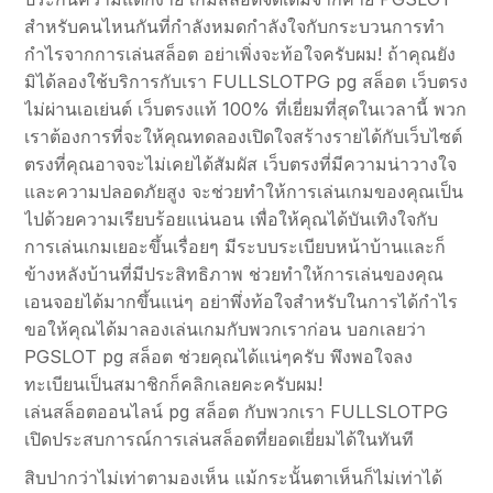
สำหรับคนไหนกันที่กำลังหมดกำลังใจกับกระบวนการทำ
กำไรจากการเล่นสล็อต อย่าเพิ่งจะท้อใจครับผม! ถ้าคุณยัง
มิได้ลองใช้บริการกับเรา FULLSLOTPG pg สล็อต เว็บตรง
ไม่ผ่านเอเย่นต์ เว็บตรงแท้ 100% ที่เยี่ยมที่สุดในเวลานี้ พวก
เราต้องการที่จะให้คุณทดลองเปิดใจสร้างรายได้กับเว็บไซต์
ตรงที่คุณอาจจะไม่เคยได้สัมผัส เว็บตรงที่มีความน่าวางใจ
และความปลอดภัยสูง จะช่วยทำให้การเล่นเกมของคุณเป็น
ไปด้วยความเรียบร้อยแน่นอน เพื่อให้คุณได้บันเทิงใจกับ
การเล่นเกมเยอะขึ้นเรื่อยๆ มีระบบระเบียบหน้าบ้านและก็
ข้างหลังบ้านที่มีประสิทธิภาพ ช่วยทำให้การเล่นของคุณ
เอนจอยได้มากขึ้นแน่ๆ อย่าพึ่งท้อใจสำหรับในการได้กำไร
ขอให้คุณได้มาลองเล่นเกมกับพวกเราก่อน บอกเลยว่า
PGSLOT pg สล็อต ช่วยคุณได้แน่ๆครับ พึงพอใจลง
ทะเบียนเป็นสมาชิกก็คลิกเลยคะครับผม!
เล่นสล็อตออนไลน์ pg สล็อต กับพวกเรา FULLSLOTPG
เปิดประสบการณ์การเล่นสล็อตที่ยอดเยี่ยมได้ในทันที
สิบปากว่าไม่เท่าตามองเห็น แม้กระนั้นตาเห็นก็ไม่เท่าได้