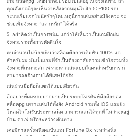
เกม สล็อตpg โดยมากจะมีรอบโบนัสอยู่ในช่วงเฉพาะ ถ้า
คุณสังเกตดีๆจะเห็นว่าหลังจากหมุนไปสัก 50–100 รอบ
ระบบเริ่มแจกโบนัสรัวๆโดยเหตุนี้การเล่นอย่างมีจังหวะ จะ
ช่วยเพิ่มจังหวะ “แตกหนัก” ได้จริง
5. อย่าคิดว่าเป็นการพนัน แต่ว่าให้เห็นว่าเป็นเกมฝึกฝน
จังหวะรวมทั้งการตัดสินใจ
คนจำนวนไม่น้อยเห็นว่าสล็อตคือการเดิมพัน 100% แต่
สำหรับผม มันเป็นเกมที่จำเป็นต้องอาศัยความเข้าใจรวมทั้ง
จังหวะที่เหมาะสม เพราะหากเล่นแบบมีแผนสำหรับการ ก็
สามารถสร้างรายได้พิเศษได้จริง
เล่นผ่านมือถือก็แตกได้แบบเดียวกัน
อีกอย่างที่ผมชอบมากมายเป็น ระบบโทรศัพท์มือถือของ
สล็อตpg เพราะเล่นได้ทั้งยัง Android รวมทั้ง iOS แถมยัง
โหลดไว ไม่รับประทานเน็ต สามารถเล่นได้ทุกที่ ไม่ว่าจะอยู่
บ้าน คาเฟ่ หรือระหว่างเดินทาง
เคยมีกาลครั้งหนึ่งผมปั่นเกม Fortune Ox ระหว่างนั่ง