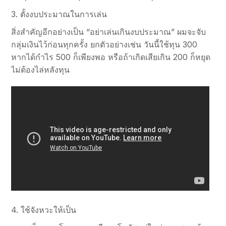
3. ตั้งงบประมาณในการเล่น
สิ่งสำคัญอีกอย่างเป็น “อย่าเล่นเกินงบประมาณ” ผมจะจับ
กลุ่มเงินไว้ก่อนทุกครั้ง ยกตัวอย่างเช่น วันนี้ใช้ทุน 300
หากได้กำไร 500 ก็เพียงพอ หรือถ้าเกิดเสียเกิน 200 ก็หยุด
ไม่ต้องไล่หลังทุน
4. ใช้จังหวะให้เป็น