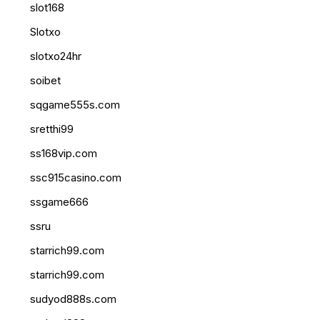
slot168
Slotxo
slotxo24hr
soibet
sqgame555s.com
sretthi99
ss168vip.com
ssc915casino.com
ssgame666
ssru
starrich99.com
starrich99.com
sudyod888s.com