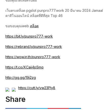
ของคุณได้เลยครับผม
เว็บตรงสล็อต pgslot punpro777.work 20 มีนาคม 2024 Jamaal
คาสิโนออนไลน์ สล็อตที่ดีที่สุด Top 46
ขอขอบคุณweb
สล็อต
https://bit.ly/punpro777-work
https://rebrand.ly/punpro777-work
https://wow.in.th/punpro777-work
https://t.co/XCaii4pSmq
http://gg.gg/19i2zg
https://cutt.ly/vw23PIy8
Share