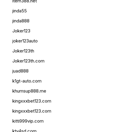
item388.net
jinda55
jinda888
Joker123
joker123auto
Joker123th
Joker123th.com
juad888
k1gt-auto.com
khumsup888.me
kingxxxbet123.com
kingxxxbet123.com
kitti999vip.com
ktv4sd.com