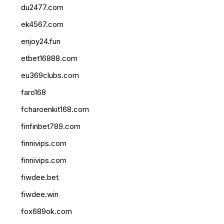
du2477.com
ek4567.com
enjoy24.fun
etbet16888.com
eu369clubs.com
faro168
fcharoenkit168.com
finfinbet789.com
finnivips.com
finnivips.com
fiwdee.bet
fiwdee.win
fox689ok.com