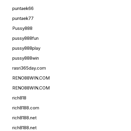
puntaek66
puntaek77
Pussy888
pussy888fun
pussy888play
pussy888win
rasri365day.com
RENO88WIN.COM
RENO88WIN.COM
rich818
rich8188.com
rich8188.net
rich8188.net