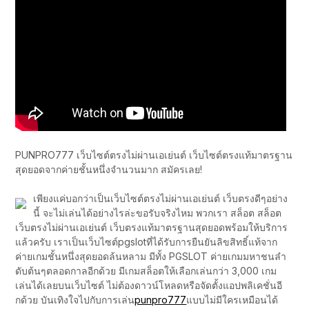
PUNPRO777 เว็บไซต์ตรงไม่ผ่านเอเย่นต์ เว็บไซต์ตรงแท้มาตรฐาน
สุดยอดจากค่ายชั้นหนึ่งจำนวนมาก สมัครเลย!
เพียงแค่บอกว่าเป็นเว็บไซต์ตรงไม่ผ่านเอเย่นต์ เว็บตรงดีๆอย่าง
นี้ จะไม่เล่นได้อย่างไรล่ะขอรับจริงไหม พวกเรา สล็อต สล็อต
เว็บตรงไม่ผ่านเอเย่นต์ เว็บตรงแท้มาตรฐานสุดยอดพร้อมให้บริการ
แล้วครับ เราเป็นเว็บไซต์pgslotที่ได้รับการยืนยันลิขสิทธิ์แท้จาก
ค่ายเกมชั้นหนึ่งสุดยอดล้นหลาม มีทั้ง PGSLOT ค่ายเกมมหาชนลำ
ดับต้นๆตลอดกาลอีกด้วย มีเกมสล็อตให้เลือกเล่นกว่า 3,000 เกม
เล่นได้เลยบนเว็บไซต์ ไม่ต้องดาวน์โหลดหรือจัดตั้งแอปพลิเคชั่นอี
กด้วย บันเทิงใจไปกับการเล่น
punpro777
แบบไม่มีใครเหมือนได้