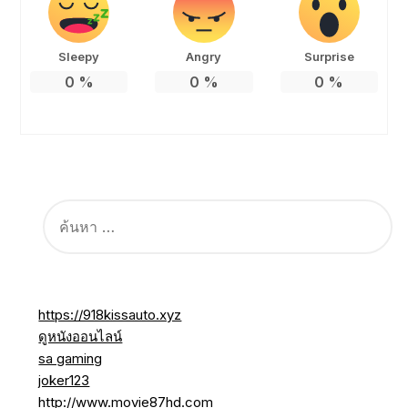
Sleepy
Angry
Surprise
0
%
0
%
0
%
ค้นหา
สำหรับ:
https://918kissauto.xyz
ดูหนังออนไลน์
sa gaming
joker123
http://www.movie87hd.com