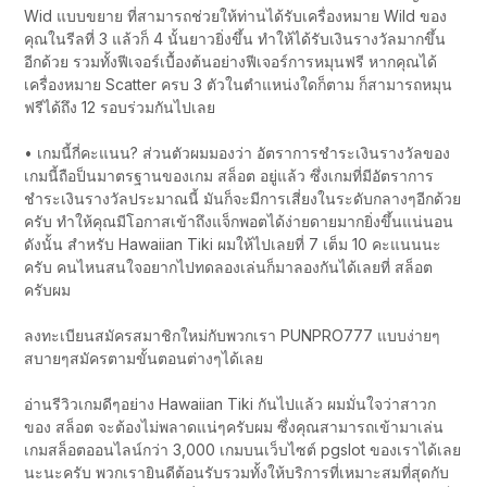
Wid แบบขยาย ที่สามารถช่วยให้ท่านได้รับเครื่องหมาย Wild ของ
คุณในรีลที่ 3 แล้วก็ 4 นั้นยาวยิ่งขึ้น ทำให้ได้รับเงินรางวัลมากขึ้น
อีกด้วย รวมทั้งฟีเจอร์เบื้องต้นอย่างฟีเจอร์การหมุนฟรี หากคุณได้
เครื่องหมาย Scatter ครบ 3 ตัวในตำแหน่งใดก็ตาม ก็สามารถหมุน
ฟรีได้ถึง 12 รอบร่วมกันไปเลย
• เกมนี้กี่คะแนน? ส่วนตัวผมมองว่า อัตราการชำระเงินรางวัลของ
เกมนี้ถือป็นมาตรฐานของเกม สล็อต อยู่แล้ว ซึ่งเกมที่มีอัตราการ
ชำระเงินรางวัลประมาณนี้ มันก็จะมีการเสี่ยงในระดับกลางๆอีกด้วย
ครับ ทำให้คุณมีโอกาสเข้าถึงแจ็กพอตได้ง่ายดายมากยิ่งขึ้นแน่นอน
ดังนั้น สำหรับ Hawaiian Tiki ผมให้ไปเลยที่ 7 เต็ม 10 คะแนนนะ
ครับ คนไหนสนใจอยากไปทดลองเล่นก็มาลองกันได้เลยที่ สล็อต
ครับผม
ลงทะเบียนสมัครสมาชิกใหม่กับพวกเรา PUNPRO777 แบบง่ายๆ
สบายๆสมัครตามขั้นตอนต่างๆได้เลย
อ่านรีวิวเกมดีๆอย่าง Hawaiian Tiki กันไปแล้ว ผมมั่นใจว่าสาวก
ของ สล็อต จะต้องไม่พลาดแน่ๆครับผม ซึ่งคุณสามารถเข้ามาเล่น
เกมสล็อตออนไลน์กว่า 3,000 เกมบนเว็บไซต์ pgslot ของเราได้เลย
นะนะครับ พวกเรายินดีต้อนรับรวมทั้งให้บริการที่เหมาะสมที่สุดกับ