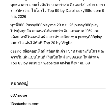
ทุกธนาคาร ถอนเร็วทันใจ บาคาร่าสด ดีลเลอร์สาวสวย บาคา
ร่า สมัครง่าย ได้โปรไว Top 99 by Darell sexy168c.com 9
ก.ย. 2026
พุซซี่888 Pussy888play.me 29 ก.ย. 26 pussy888play
โปรคุ้มทุกวัน เล่นสนุกได้มากกว่าเดิม แคชแบค 10% เกม
สล็อต คาสิโนออนไลน์ สวรรค์ของนักลงทุน pussy888play
สมัครไว เล่นได้ทันที Top 20 by Virgilio
casino สล็อตออนไลน์ สล็อตขั้นต่ำ 1 บาท เหมาะกับใคร และ
ควรเริ่มเล่นแบบไหนดี เว็บเปิดใหม่ jin888.run ใหม่ล่าสุด
Top 83 by Kristi 27 websiteแตกง่าย สิงหาคม 69
หมวดหมู่
037movie
13satanbets.com