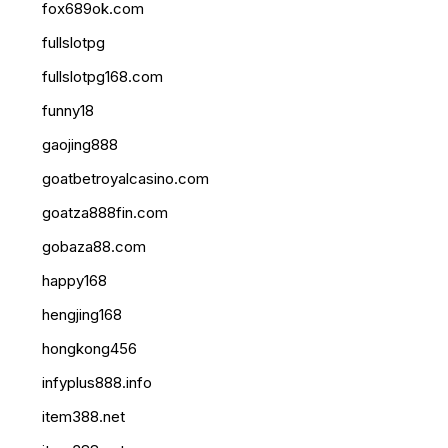
fox689ok.com
fullslotpg
fullslotpg168.com
funny18
gaojing888
goatbetroyalcasino.com
goatza888fin.com
gobaza88.com
happy168
hengjing168
hongkong456
infyplus888.info
item388.net