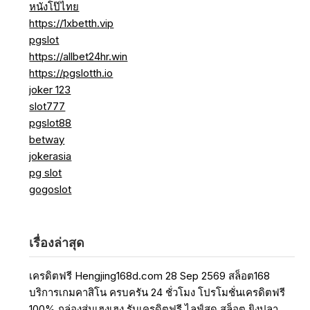
หนังโป๊ไทย
https://1xbetth.vip
pgslot
https://allbet24hr.win
https://pgslotth.io
joker 123
slot777
pgslot88
betway
jokerasia
pg slot
gogoslot
เรื่องล่าสุด
เครดิตฟรี Hengjing168d.com 28 Sep 2569 สล็อต168
บริการเกมคาสิโน ครบครัน 24 ชั่วโมง โปรโมชั่นเครดิตฟรี
100% กล่องสุ่มเฮงเฮง รับเครดิตฟรี ไลฟ์สด สล็อต ยิงปลา