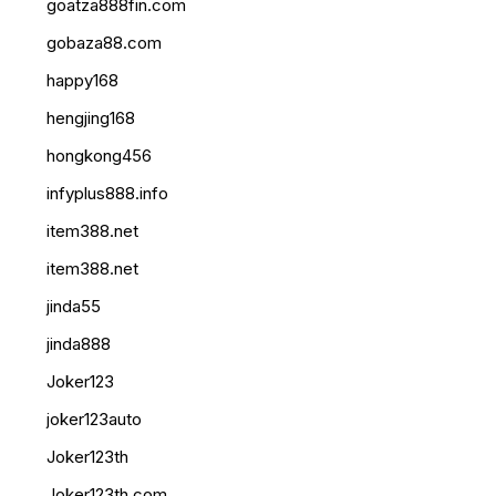
goatza888fin.com
gobaza88.com
happy168
hengjing168
hongkong456
infyplus888.info
item388.net
item388.net
jinda55
jinda888
Joker123
joker123auto
Joker123th
Joker123th.com