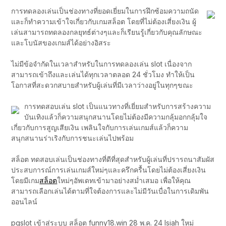
การทดลองเล่นเป็นช่องทางที่ยอดเยี่ยมในการฝึกซ้อมความถนัด
และก็ทำความเข้าใจเกี่ยวกับเกมสล็อต โดยที่ไม่ต้องเสี่ยงเงิน ผู้
เล่นสามารถทดลองกลยุทธ์ต่างๆและก็เรียนรู้เกี่ยวกับคุณลักษณะ
และโบนัสของเกมส์ได้อย่างอิสระ
ไม่มีข้อจำกัดในเวลาสำหรับในการทดลองเล่น slot เนื่องจาก
สามารถเข้าถึงและเล่นได้ทุกเวลาตลอด 24 ชั่วโมง ทำให้เป็น
โอกาสที่สะดวกสบายสำหรับผู้เล่นที่มีเวลาว่างอยู่ในทุกๆขณะ
การทดสอบเล่น slot เป็นแนวทางที่เยี่ยมสำหรับการสร้างความ
บันเทิงแล้วก็ความสนุกสนานโดยไม่ต้องมีความกลุ้มอกกลุ้มใจ
เกี่ยวกับการสูญเสียเงิน เพลินใจกับการเล่นเกมส์แล้วก็ความ
สนุกสนานร่าเริงกับการชนะเล่นไปพร้อม
สล็อต ทดสอบเล่นเป็นช่องทางที่ดีที่สุดสำหรับผู้เล่นที่ปรารถนาสัมผัส
ประสบการณ์การเล่นเกมส์ใหม่ๆและครึกครื้นโดยไม่ต้องเสี่ยงเงิน
โดยมีเกม
สล็อต
ใหม่ๆอัพเดทเข้ามาอย่างสม่ำเสมอ เพื่อให้คุณ
สามารถเลือกเล่นได้ตามที่ใจต้องการและไม่มีวันเบื่อในการเดิมพัน
ออนไลน์
pgslot เข้าสู่ระบบ สล็อต funny18.win 28 พ.ค. 24 Isiah ใหม่