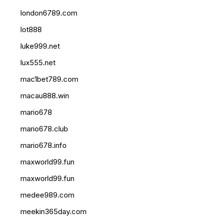
london6789.com
lot888
luke999.net
lux555.net
mac1bet789.com
macau888.win
mario678
mario678.club
mario678.info
maxworld99.fun
maxworld99.fun
medee989.com
meekin365day.com