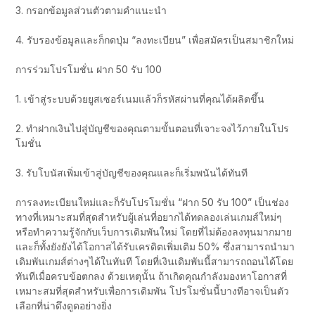
3. กรอกข้อมูลส่วนตัวตามคำแนะนำ
4. รับรองข้อมูลและก็กดปุ่ม “ลงทะเบียน” เพื่อสมัครเป็นสมาชิกใหม่
การร่วมโปรโมชั่น ฝาก 50 รับ 100
1. เข้าสู่ระบบด้วยยูสเซอร์เนมแล้วก็รหัสผ่านที่คุณได้ผลิตขึ้น
2. ทำฝากเงินไปสู่บัญชีของคุณตามขั้นตอนที่เจาะจงไว้ภายในโปร
โมชั่น
3. รับโบนัสเพิ่มเข้าสู่บัญชีของคุณและก็เริ่มพนันได้ทันที
การลงทะเบียนใหม่และก็รับโปรโมชั่น “ฝาก 50 รับ 100” เป็นช่อง
ทางที่เหมาะสมที่สุดสำหรับผู้เล่นที่อยากได้ทดลองเล่นเกมส์ใหม่ๆ
หรือทำความรู้จักกับเว็บการเดิมพันใหม่ โดยที่ไม่ต้องลงทุนมากมาย
และก็ทั้งยังยังได้โอกาสได้รับเครดิตเพิ่มเติม 50% ซึ่งสามารถนำมา
เดิมพันเกมส์ต่างๆได้ในทันที โดยที่เงินเดิมพันนี้สามารถถอนได้โดย
ทันทีเมื่อครบข้อตกลง ด้วยเหตุนั้น ถ้าเกิดคุณกำลังมองหาโอกาสที่
เหมาะสมที่สุดสำหรับเพื่อการเดิมพัน โปรโมชั่นนี้บางทีอาจเป็นตัว
เลือกที่น่าดึงดูดอย่างยิ่ง