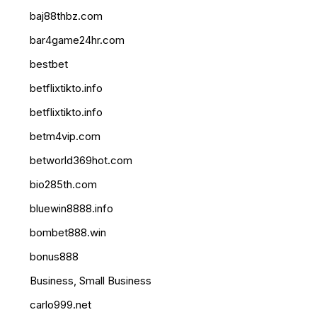
baj88thbz.com
bar4game24hr.com
bestbet
betflixtikto.info
betflixtikto.info
betm4vip.com
betworld369hot.com
bio285th.com
bluewin8888.info
bombet888.win
bonus888
Business, Small Business
carlo999.net