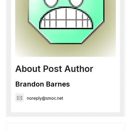
About Post Author
Brandon Barnes
noreply@smoc.net