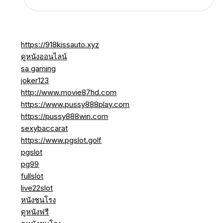
https://918kissauto.xyz
ดูหนังออนไลน์
sa gaming
joker123
http://www.movie87hd.com
https://www.pussy888play.com
https://pussy888win.com
sexybaccarat
https://www.pgslot.golf
pgslot
pg99
fullslot
live22slot
หนังชนโรง
ดูหนังฟรี