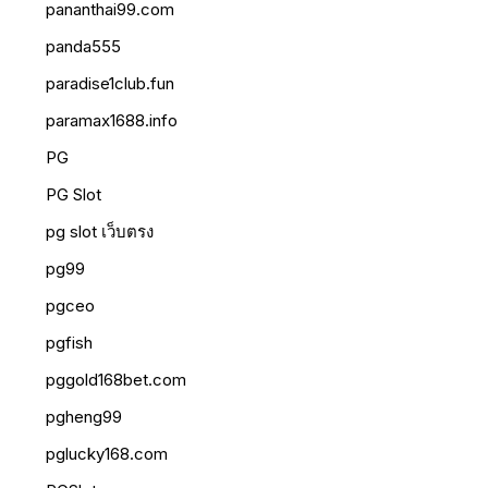
pananthai99.com
panda555
paradise1club.fun
paramax1688.info
PG
PG Slot
pg slot เว็บตรง
pg99
pgceo
pgfish
pggold168bet.com
pgheng99
pglucky168.com