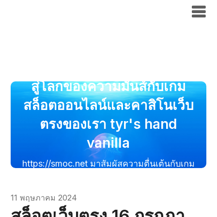
สู่โลกของความมันส์กับเกมสล็อตออนไลน์
และคาสิโนเว็บตรงของเรา tyr's hand
vanilla
สู่โลกของความมันส์กับเกม
สล็อตออนไลน์และคาสิโนเว็บ
ตรงของเรา tyr's hand
vanilla
https://smoc.net มาสัมผัสความตื่นเต้นกับเกม
สล็อตออนไลน์ที่ไม่ซ้ำใครใน Pgslot wow tyr
11 พฤษภาคม 2024
สล็อตเว็บตรง 16 กรกฎา