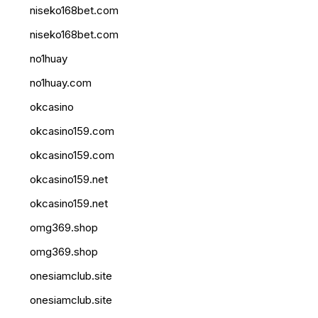
niseko168bet.com
niseko168bet.com
no1huay
no1huay.com
okcasino
okcasino159.com
okcasino159.com
okcasino159.net
okcasino159.net
omg369.shop
omg369.shop
onesiamclub.site
onesiamclub.site