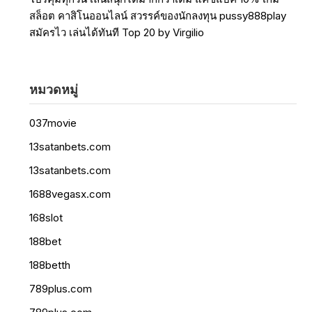
สล็อต คาสิโนออนไลน์ สวรรค์ของนักลงทุน pussy888play
สมัครไว เล่นได้ทันที Top 20 by Virgilio
หมวดหมู่
037movie
13satanbets.com
13satanbets.com
1688vegasx.com
168slot
188bet
188betth
789plus.com