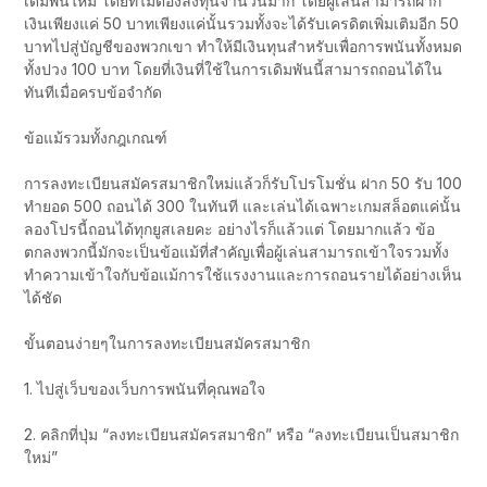
เดิมพันใหม่ โดยที่ไม่ต้องลงทุนจำนวนมาก โดยผู้เล่นสามารถฝาก
เงินเพียงแค่ 50 บาทเพียงแค่นั้นรวมทั้งจะได้รับเครดิตเพิ่มเติมอีก 50
บาทไปสู่บัญชีของพวกเขา ทำให้มีเงินทุนสำหรับเพื่อการพนันทั้งหมด
ทั้งปวง 100 บาท โดยที่เงินที่ใช้ในการเดิมพันนี้สามารถถอนได้ใน
ทันทีเมื่อครบข้อจำกัด
ข้อแม้รวมทั้งกฎเกณฑ์
การลงทะเบียนสมัครสมาชิกใหม่แล้วก็รับโปรโมชั่น ฝาก 50 รับ 100
ทำยอด 500 ถอนได้ 300 ในทันที และเล่นได้เฉพาะเกมสล็อตแค่นั้น
ลองโปรนี้ถอนได้ทุกยูสเลยคะ อย่างไรก็แล้วแต่ โดยมากแล้ว ข้อ
ตกลงพวกนี้มักจะเป็นข้อแม้ที่สำคัญเพื่อผู้เล่นสามารถเข้าใจรวมทั้ง
ทำความเข้าใจกับข้อแม้การใช้แรงงานและการถอนรายได้อย่างเห็น
ได้ชัด
ขั้นตอนง่ายๆในการลงทะเบียนสมัครสมาชิก
1. ไปสู่เว็บของเว็บการพนันที่คุณพอใจ
2. คลิกที่ปุ่ม “ลงทะเบียนสมัครสมาชิก” หรือ “ลงทะเบียนเป็นสมาชิก
ใหม่”