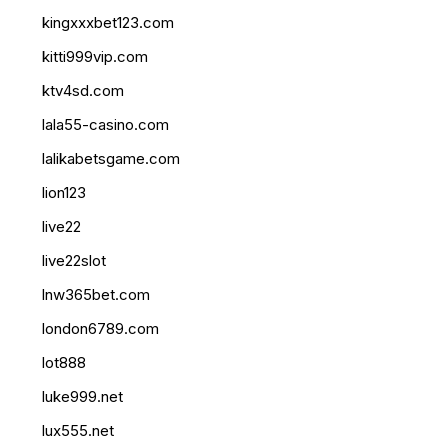
kingxxxbet123.com
kitti999vip.com
ktv4sd.com
lala55-casino.com
lalikabetsgame.com
lion123
live22
live22slot
lnw365bet.com
london6789.com
lot888
luke999.net
lux555.net