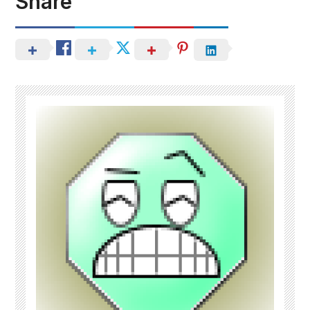
Share