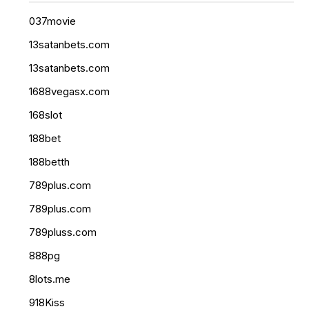
037movie
13satanbets.com
13satanbets.com
1688vegasx.com
168slot
188bet
188betth
789plus.com
789plus.com
789pluss.com
888pg
8lots.me
918Kiss