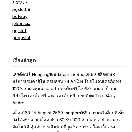
slot777
pgslot88
betway
jokerasia
pg slot
gogoslot
เรื่องล่าสุด
เครดิตฟรี Hengjing168d.com 28 Sep 2569 สล็อต168
บริการเกมคาสิโน ครบครัน 24 ชั่วโมง โปรโมชั่นเครดิตฟรี
100% กล่องสุ่มเฮงเฮง รับเครดิตฟรี ไลฟ์สด สล็อต ยิงปลา
กีฬา ไพ่ เครดิตฟรี แจก เครดิตฟรี เยอะที่สุด Top 94 by
Andre
สล็อต168 25 August 2569 tangtem168 ความพรีเมียมที่เข้า
ถึงได้จริง สายสล็อต ฝาก 60 รับ 300 ห้ามพลาด ฝาก-ถอน
อัตโนมัติ คุ้มค่าการเดิมพัน ที่สุดในวงการ สล็อตเว็บตรง