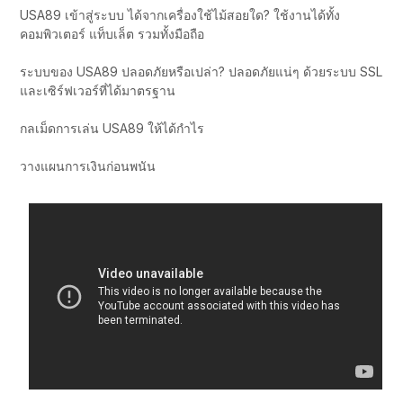
USA89 เข้าสู่ระบบ ได้จากเครื่องใช้ไม้สอยใด? ใช้งานได้ทั้ง
คอมพิวเตอร์ แท็บเล็ต รวมทั้งมือถือ
ระบบของ USA89 ปลอดภัยหรือเปล่า? ปลอดภัยแน่ๆ ด้วยระบบ SSL
และเซิร์ฟเวอร์ที่ได้มาตรฐาน
กลเม็ดการเล่น USA89 ให้ได้กำไร
วางแผนการเงินก่อนพนัน