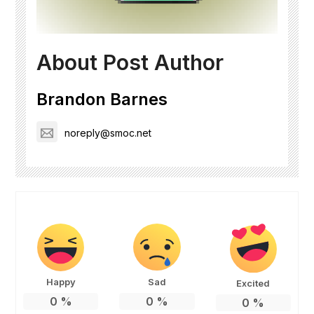
About Post Author
Brandon Barnes
noreply@smoc.net
Happy
Sad
Excited
0
%
0
%
0
%