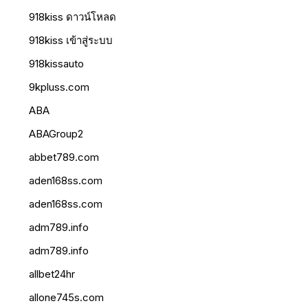
918kiss ดาวน์โหลด
918kiss เข้าสู่ระบบ
918kissauto
9kpluss.com
ABA
ABAGroup2
abbet789.com
aden168ss.com
aden168ss.com
adm789.info
adm789.info
allbet24hr
allone745s.com