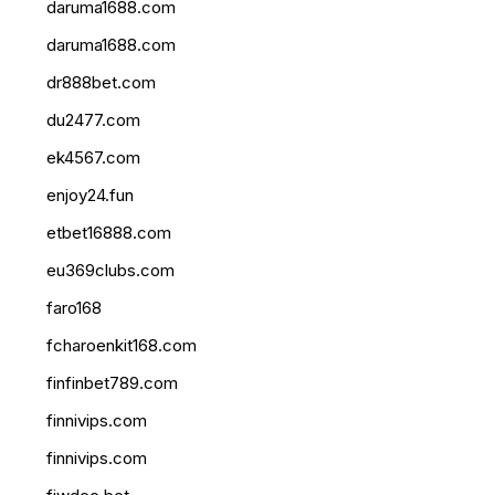
daruma1688.com
daruma1688.com
dr888bet.com
du2477.com
ek4567.com
enjoy24.fun
etbet16888.com
eu369clubs.com
faro168
fcharoenkit168.com
finfinbet789.com
finnivips.com
finnivips.com