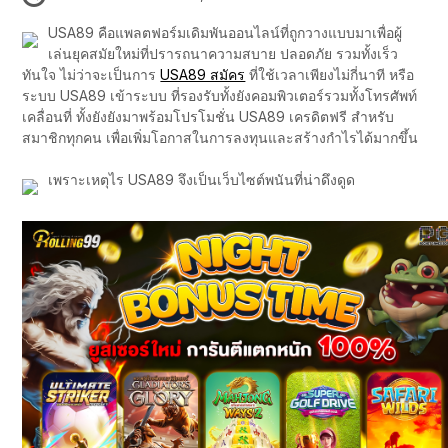
USA89 คือแพลตฟอร์มเดิมพันออนไลน์ที่ถูกวางแบบมาเพื่อผู้
เล่นยุคสมัยใหม่ที่ปรารถนาความสบาย ปลอดภัย รวมทั้งเร็ว
ทันใจ ไม่ว่าจะเป็นการ
USA89 สมัคร
ที่ใช้เวลาเพียงไม่กี่นาที หรือ
ระบบ USA89 เข้าระบบ ที่รองรับทั้งยังคอมพิวเตอร์รวมทั้งโทรศัพท์
เคลื่อนที่ ทั้งยังยังมาพร้อมโปรโมชั่น USA89 เครดิตฟรี สำหรับ
สมาชิกทุกคน เพื่อเพิ่มโอกาสในการลงทุนและสร้างกำไรได้มากขึ้น
เพราะเหตุไร USA89 จึงเป็นเว็บไซต์พนันที่น่าดึงดูด