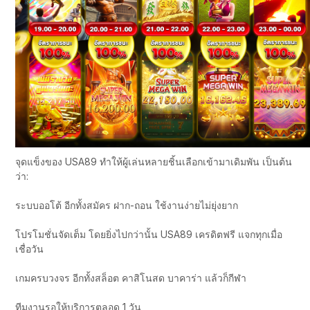
จุดแข็งของ USA89 ทำให้ผู้เล่นหลายชิ้นเลือกเข้ามาเดิมพัน เป็นต้น
ว่า:
ระบบออโต้ อีกทั้งสมัคร ฝาก-ถอน ใช้งานง่ายไม่ยุ่งยาก
โปรโมชั่นจัดเต็ม โดยยิ่งไปกว่านั้น USA89 เครดิตฟรี แจกทุกเมื่อ
เชื่อวัน
เกมครบวงจร อีกทั้งสล็อต คาสิโนสด บาคาร่า แล้วก็กีฬา
ทีมงานรอให้บริการตลอด 1 วัน