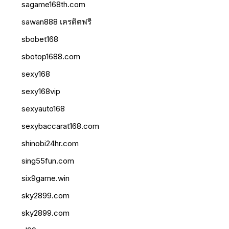
sagame168th.com
sawan888 เครดิตฟรี
sbobet168
sbotop1688.com
sexy168
sexy168vip
sexyauto168
sexybaccarat168.com
shinobi24hr.com
sing55fun.com
six9game.win
sky2899.com
sky2899.com