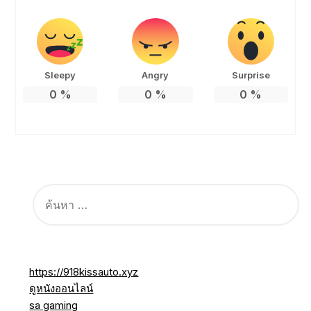
Sleepy
Angry
Surprise
0
%
0
%
0
%
ค้นหา
สำหรับ:
https://918kissauto.xyz
ดูหนังออนไลน์
sa gaming