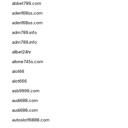
abbet789.com
aden168ss.com
aden168ss.com
adm789.info
adm789.info
allbet24hr
allone745s.com
alot66
alot666
asb9999.com
audi688.com
audi688.com
autoslot16888.com