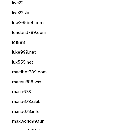
live22
live22slot
lnw365bet.com
london6789.com
lot888
luke999.net
lux555.net
mac1bet789.com
macau888.win
mario678
mario678.club
mario678.info
maxworld99.fun