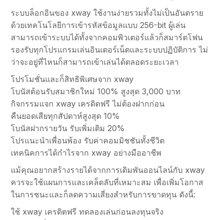
ระบบล็อกอินของ xway ใช้งานง่ายรวมทั้งไม่เป็นอันตราย
ด้วยเทคโนโลยีการเข้ารหัสข้อมูลแบบ 256-bit ผู้เล่น
สามารถเข้าระบบได้ทั้งจากคอมพิวเตอร์แล้วก็สมาร์ตโฟน
รองรับทุกโปรแกรมเล่นอินเตอร์เน็ตและระบบปฏิบัติการ ไม่
ว่าจะอยู่ที่ไหนก็สามารถเข้าเล่นได้ตลอดระยะเวลา
โปรโมชั่นและก็สิทธิพิเศษจาก xway
โบนัสต้อนรับสมาชิกใหม่ 100% สูงสุด 3,000 บาท
กิจกรรมแจก xway เครดิตฟรี ไม่ต้องฝากก่อน
คืนยอดเสียทุกสัปดาห์สูงสุด 10%
โบนัสฝากรายวัน รับเพิ่มเติม 20%
โปรแนะนำเพื่อนพ้อง รับค่าคอมมิชชันทั้งชีวิต
เทคนิคการได้กำไรจาก xway อย่างมืออาชีพ
แม้คุณอยากสร้างรายได้จากการเดิมพันออนไลน์กับ xway
ควรจะใช้แผนการและเคล็ดลับที่เหมาะสม เพื่อเพิ่มโอกาส
ในการชนะและก็ลดความเสี่ยงสำหรับการขาดทุน ดังนี้:
ใช้ xway เครดิตฟรี ทดลองเล่นก่อนลงทุนจริง