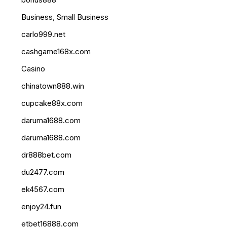
Business, Small Business
carlo999.net
cashgame168x.com
Casino
chinatown888.win
cupcake88x.com
daruma1688.com
daruma1688.com
dr888bet.com
du2477.com
ek4567.com
enjoy24.fun
etbet16888.com