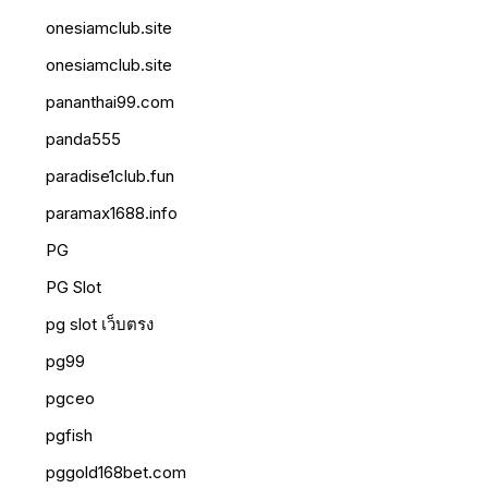
onesiamclub.site
onesiamclub.site
pananthai99.com
panda555
paradise1club.fun
paramax1688.info
PG
PG Slot
pg slot เว็บตรง
pg99
pgceo
pgfish
pggold168bet.com