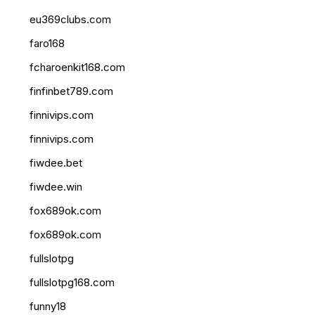
eu369clubs.com
faro168
fcharoenkit168.com
finfinbet789.com
finnivips.com
finnivips.com
fiwdee.bet
fiwdee.win
fox689ok.com
fox689ok.com
fullslotpg
fullslotpg168.com
funny18