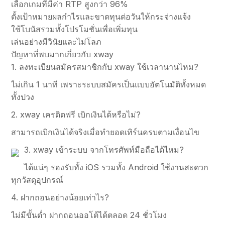
เลือกเกมที่มีค่า RTP สูงกว่า 96%
ตั้งเป้าหมายผลกำไรและขาดทุนต่อวันให้กระจ่างแจ้ง
ใช้โบนัสรวมทั้งโปรโมชั่นเพื่อเพิ่มทุน
เล่นอย่างมีวินัยและไม่โลภ
ปัญหาที่พบมากเกี่ยวกับ xway
1. ลงทะเบียนสมัครสมาชิกกับ xway ใช้เวลานานไหม?
ไม่เกิน 1 นาที เพราะระบบสมัครเป็นแบบอัตโนมัติทั้งหมด
ทั้งปวง
2. xway เครดิตฟรี เบิกเงินได้หรือไม่?
สามารถเบิกเงินได้จริงเมื่อทำยอดเทิร์นครบตามเงื่อนไข
3. xway เข้าระบบ จากโทรศัพท์มือถือได้ไหม?
ได้แน่ๆ รองรับทั้ง iOS รวมทั้ง Android ใช้งานสะดวก
ทุกวัสดุอุปกรณ์
4. ฝากถอนอย่างน้อยเท่าไร?
ไม่มีขั้นต่ำ ฝากถอนออโต้ได้ตลอด 24 ชั่วโมง