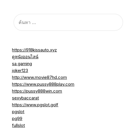
ค้นหา
สำหรับ:
https://918kissauto.xyz
ดูหนังออนไลน์
sa gaming
joker123
http://www.movie87hd.com
https://www.pussy888play.com
https://pussy888win.com
sexybaccarat
https://www.pgslot.golf
pgslot
pg99
fullslot