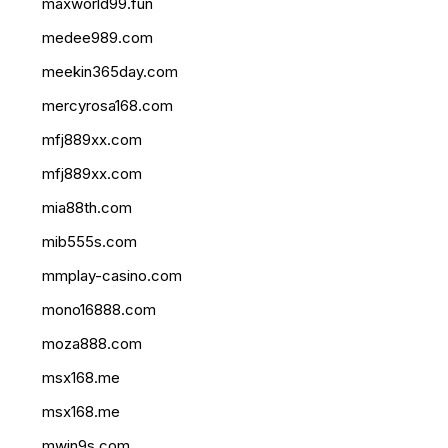
maxworld99.fun
medee989.com
meekin365day.com
mercyrosa168.com
mfj889xx.com
mfj889xx.com
mia88th.com
mib555s.com
mmplay-casino.com
mono16888.com
moza888.com
msx168.me
msx168.me
mwin9s.com