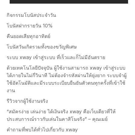
กิจกรรมโบนัสประจำวัน
โบนัสฝากรายวัน 10%
คืนยอดเสียทุกอาทิตย์
โบนัสวันเกิดรวมทั้งของขวัญพิเศษ
ระบบ xway เข้าสู่ระบบ ที่เร็วและก็ไม่มีอันตราย
ด้วยเทคโนโลยีปัจจุบัน ผู้ใช้งานสามารถ xway เข้าสู่ระบบ
ได้ภายในไม่กี่วินาที ไม่ต้องจำรหัสผ่านให้ยุ่งยาก ระบบจำผู้
ใช้อัตโนมัติและมีระบบระเบียบยืนยันตัวตนทุกครั้งที่เข้าใช้
งาน
รีวิวจากผู้ใช้งานจริง
“สมัครง่าย เล่นง่าย ได้เงินจริง xway คือเว็บเดียวที่ให้
ประสบการณ์ราวกับเล่นในคาสิโนจริง” – คุณเมย์
คำถามที่พบได้ทั่วไปเกี่ยวกับ xway