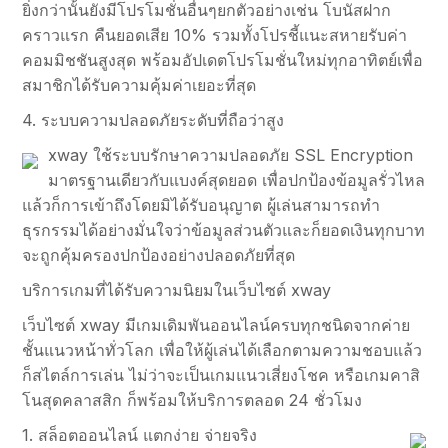
ยิ่งกว่านั้นยังมีโปรโมชั่นอื่นๆยกตัวอย่างเช่น โบนัสฝาก
คราวแรก คืนยอดเสีย 10% รวมทั้งโปรชี้แนะสหายรับค่า
คอมมิชชันสูงสุด พร้อมอัปเดตโปรโมชั่นใหม่ทุกอาทิตย์เพื่อ
สมาชิกได้รับความคุ้มค่าเยอะที่สุด
4. ระบบความปลอดภัยระดับที่ถือว่าสูง
xway ใช้ระบบรักษาความปลอดภัย SSL Encryption
มาตรฐานเดียวกับแบงค์สุดยอด เพื่อปกป้องข้อมูลรั่วไหล
แล้วก็การเข้าถึงโดยมิได้รับอนุญาต ผู้เล่นสามารถทำ
ธุรกรรมได้อย่างมั่นใจว่าข้อมูลส่วนตัวและก็ยอดเงินทุกบาท
จะถูกคุ้มครองปกป้องอย่างปลอดภัยที่สุด
บริการเกมที่ได้รับความนิยมในเว็บไซต์ xway
เว็บไซต์ xway มีเกมเดิมพันออนไลน์ครบทุกชนิดจากค่าย
ชั้นแนวหน้าทั่วโลก เพื่อให้ผู้เล่นได้เลือกตามความชอบแล้ว
ก็สไตล์การเล่น ไม่ว่าจะเป็นเกมแนวเสี่ยงโชค หรือเกมคาสิ
โนสุดคลาสสิก ก็พร้อมให้บริการตลอด 24 ชั่วโมง
1. สล็อตออนไลน์ แตกง่าย จ่ายจริง