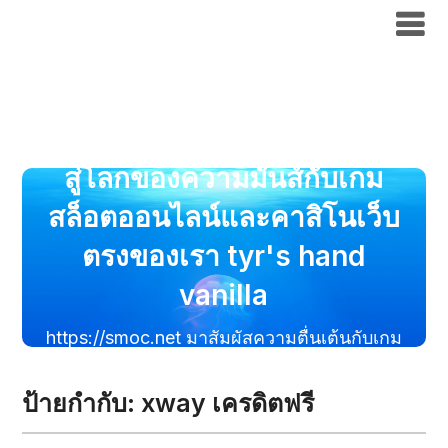
สู่โลกของความมันส์กับเกมสล็อตออนไลน์
และคาสิโนเว็บตรงของเรา tyr's hand
vanilla
สู่โลกของความมันส์กับเกม
สล็อตออนไลน์และคาสิโนเว็บ
ตรงของเรา tyr's hand
vanilla
https://smoc.net มาสัมผัสความตื่นเต้นกับเกม
สล็อตออนไลน์ที่ไม่ซ้ำใครใน Pgslot wow tyr
ป้ายกำกับ:
xway เครดิตฟรี