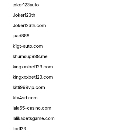
joker123auto
Joker123th
Joker123th.com
juad888
k1gt-auto.com
khumsup888.me
kingxxxbet123.com
kingxxxbet123.com
kitti999vip.com
ktv4sd.com
lala55-casino.com
lalikabetsgame.com
lion123