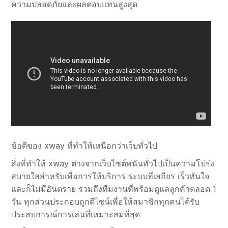
ความปลอดภัยและผลตอบแทนสูงสุด
ข้อดีของ xway ที่ทำให้เหนือกว่าเว็บทั่วไป
สิ่งที่ทำให้ xway ต่างจากเว็บไซต์พนันทั่วไปเป็นความโปร่ง
สบายใสสำหรับเพื่อการให้บริการ ระบบที่เสถียร เร็วทันใจ
และก็ไม่มีอันตราย รวมถึงทีมงานที่พร้อมดูแลลูกค้าตลอด 1
วัน ทุกส่วนประกอบถูกดีไซน์เพื่อให้สมาชิกทุกคนได้รับ
ประสบการณ์การเล่นที่เหมาะสมที่สุด