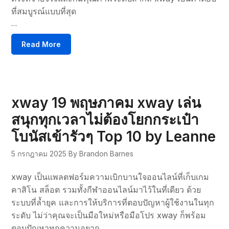
ที่สมบูรณ์แบบที่สุด
…
Read More
xway 19 พฤษภาคม xway เล่น
สนุกทุกเวลาไม่ต้องโยกกระเป๋า
โบนัสเข้ารัวๆ Top 10 by Leanne
5 กรกฎาคม 2025
By Brandon Barnes
xway เป็นแพลตฟอร์มความเบิกบานใจออนไลน์ที่เก็บเกม
คาสิโน สล็อต รวมทั้งกีฬาออนไลน์มาไว้ในที่เดียว ด้วย
ระบบที่ล้ำยุค และการให้บริการที่ตอบปัญหาผู้ใช้งานในทุก
ระดับ ไม่ว่าคุณจะเป็นมือใหม่หรือมือโปร xway ก็พร้อม
ตอบปัญหาทุกความอยาก