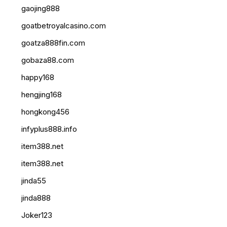
gaojing888
goatbetroyalcasino.com
goatza888fin.com
gobaza88.com
happy168
hengjing168
hongkong456
infyplus888.info
item388.net
item388.net
jinda55
jinda888
Joker123