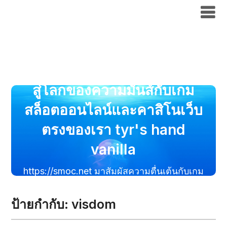
สู่โลกของความมันส์กับเกมสล็อตออนไลน์
และคาสิโนเว็บตรงของเรา tyr's hand
vanilla
สู่โลกของความมันส์กับเกม
สล็อตออนไลน์และคาสิโนเว็บ
ตรงของเรา tyr's hand
vanilla
https://smoc.net มาสัมผัสความตื่นเต้นกับเกม
สล็อตออนไลน์ที่ไม่ซ้ำใครใน Pgslot wow tyr
ป้ายกำกับ:
visdom