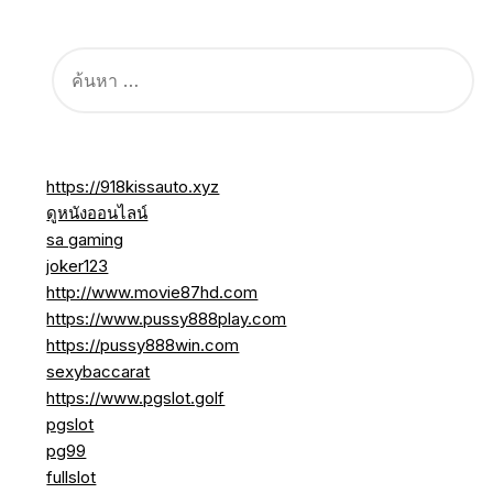
ค้นหา
สำหรับ:
https://918kissauto.xyz
ดูหนังออนไลน์
sa gaming
joker123
http://www.movie87hd.com
https://www.pussy888play.com
https://pussy888win.com
sexybaccarat
https://www.pgslot.golf
pgslot
pg99
fullslot