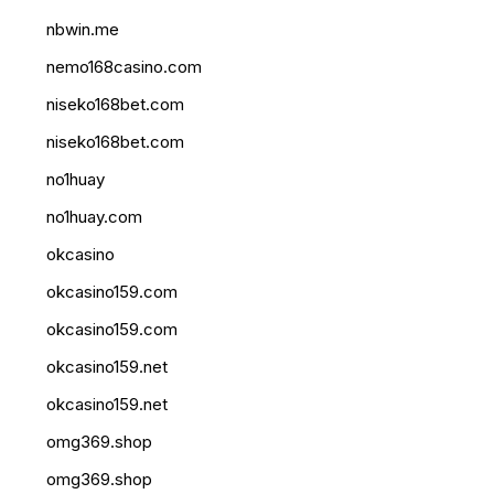
nbwin.me
nemo168casino.com
niseko168bet.com
niseko168bet.com
no1huay
no1huay.com
okcasino
okcasino159.com
okcasino159.com
okcasino159.net
okcasino159.net
omg369.shop
omg369.shop