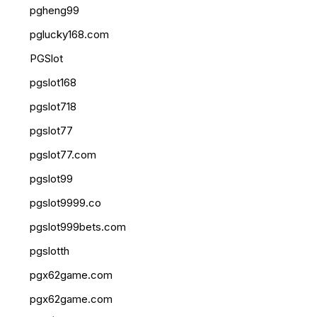
pgheng99
pglucky168.com
PGSlot
pgslot168
pgslot718
pgslot77
pgslot77.com
pgslot99
pgslot9999.co
pgslot999bets.com
pgslotth
pgx62game.com
pgx62game.com