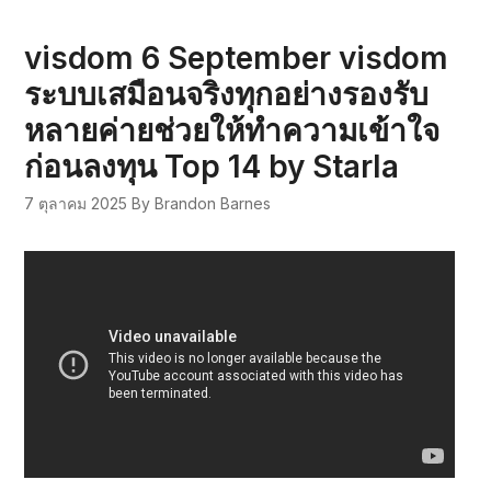
visdom 6 September visdom
ระบบเสมือนจริงทุกอย่างรองรับ
หลายค่ายช่วยให้ทำความเข้าใจ
ก่อนลงทุน Top 14 by Starla
7 ตุลาคม 2025
By Brandon Barnes