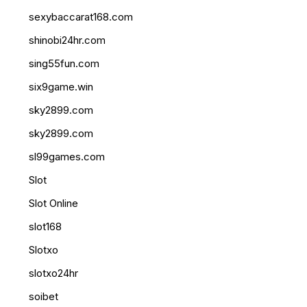
sexybaccarat168.com
shinobi24hr.com
sing55fun.com
six9game.win
sky2899.com
sky2899.com
sl99games.com
Slot
Slot Online
slot168
Slotxo
slotxo24hr
soibet