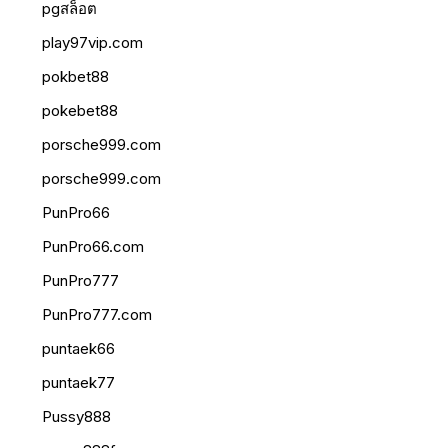
pgสล็อต
play97vip.com
pokbet88
pokebet88
porsche999.com
porsche999.com
PunPro66
PunPro66.com
PunPro777
PunPro777.com
puntaek66
puntaek77
Pussy888