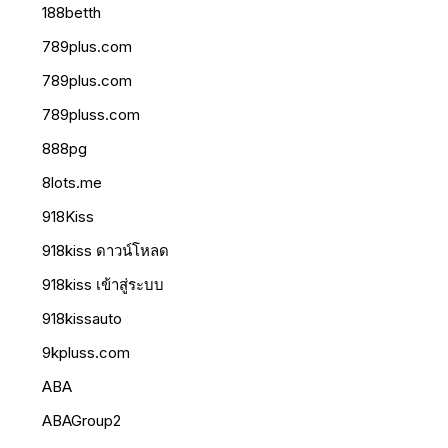
188betth
789plus.com
789plus.com
789pluss.com
888pg
8lots.me
918Kiss
918kiss ดาวน์โหลด
918kiss เข้าสู่ระบบ
918kissauto
9kpluss.com
ABA
ABAGroup2