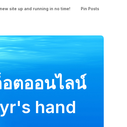
 new site up and running in no time!
Pin Posts
ล็อตออนไลน์
tyr's hand