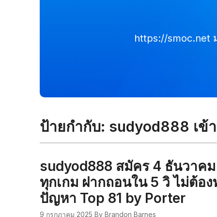
https://smoc.net ม
ป้ายกำกับ:
sudyod888 เข้าส
sudyod888 สมัคร 4 ธันวาคม
ทุกเกม ฝากถอนใน 5 วิ ไม่ต้อ
ปัญหา Top 81 by Porter
9 กรกฎาคม 2025
By Brandon Barnes