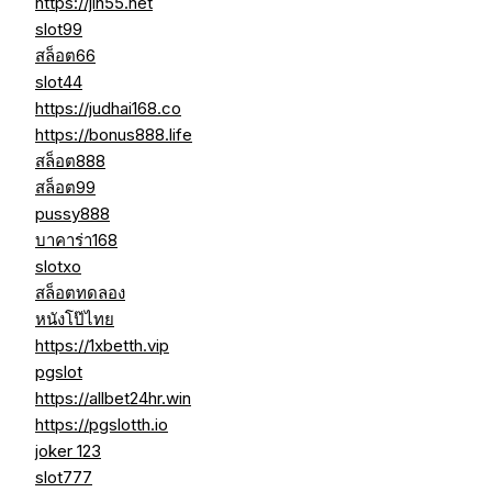
https://jin55.net
slot99
สล็อต66
slot44
https://judhai168.co
https://bonus888.life
สล็อต888
สล็อต99
pussy888
บาคาร่า168
slotxo
สล็อตทดลอง
หนังโป๊ไทย
https://1xbetth.vip
pgslot
https://allbet24hr.win
https://pgslotth.io
joker 123
slot777