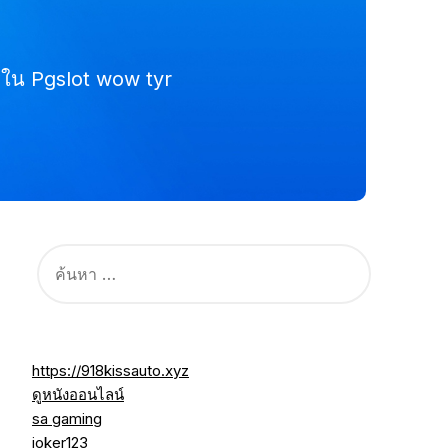
ครใน Pgslot wow tyr
ค้นหา
สำหรับ:
https://918kissauto.xyz
ดูหนังออนไลน์
sa gaming
joker123