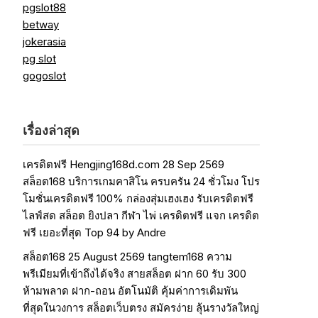
pgslot88
betway
jokerasia
pg slot
gogoslot
เรื่องล่าสุด
เครดิตฟรี Hengjing168d.com 28 Sep 2569
สล็อต168 บริการเกมคาสิโน ครบครัน 24 ชั่วโมง โปร
โมชั่นเครดิตฟรี 100% กล่องสุ่มเฮงเฮง รับเครดิตฟรี
ไลฟ์สด สล็อต ยิงปลา กีฬา ไพ่ เครดิตฟรี แจก เครดิต
ฟรี เยอะที่สุด Top 94 by Andre
สล็อต168 25 August 2569 tangtem168 ความ
พรีเมียมที่เข้าถึงได้จริง สายสล็อต ฝาก 60 รับ 300
ห้ามพลาด ฝาก-ถอน อัตโนมัติ คุ้มค่าการเดิมพัน
ที่สุดในวงการ สล็อตเว็บตรง สมัครง่าย ลุ้นรางวัลใหญ่