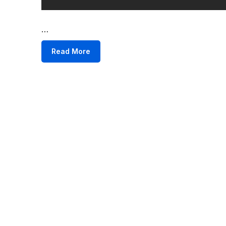
…
Read More