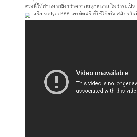
ตรงนี้ให้ท่านมากยิ่งกว่าความสนุกสนาน ไม่ว่าจะเป็
หรือ sudyod888 เครดิตฟรี ที่ใช้ได้จริง สมัครวันนี