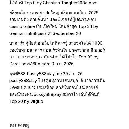
ได้ทันที Top 9 by Christina Tangtem168e.com
สล็อตเว็บตรง websiteใหญ่ สล็อตยอดนิยม 2026
รวมเกมดัง ค่ายชั้นนำ และฟีเจอร์ที่ผู้เล่นชื่นชอบ
casino online เว็บเปิดใหม่ ใหม่ล่าสุด Top 34 by
German jin888.asia 21 September 26
บาคาร่า คู่มือเลือกเว็บไพ่ที่ควรรู้ สายวัดใจได้ 1,000
รองรับทุกธนาคาร ถอนเร็วทันใจ บาคาร่าสด ดีลเลอร์
สาวสวย บาคาร่า สมัครง่าย ได้โปรไว Top 99 by
Darell sexy168c.com 9 ก.ย. 2026
พุซซี่888 Pussy888play.me 29 ก.ย. 26
pussy888play โปรคุ้มทุกวัน เล่นสนุกได้มากกว่าเดิม
แคชแบค 10% เกมสล็อต คาสิโนออนไลน์ สวรรค์
ของนักลงทุน pussy888play สมัครไว เล่นได้ทันที
Top 20 by Virgilio
หมวดหมู่