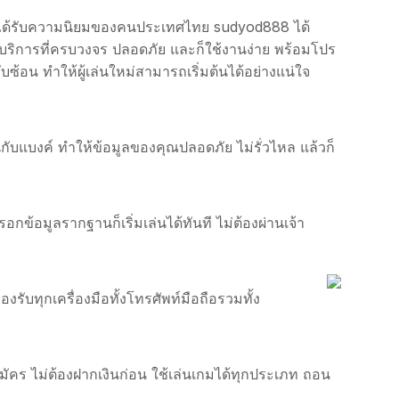
ที่ได้รับความนิยมของคนประเทศไทย sudyod888 ได้
บริการที่ครบวงจร ปลอดภัย และก็ใช้งานง่าย พร้อมโปร
ับซ้อน ทำให้ผู้เล่นใหม่สามารถเริ่มต้นได้อย่างแน่ใจ
ับแบงค์ ทำให้ข้อมูลของคุณปลอดภัย ไม่รั่วไหล แล้วก็
รอกข้อมูลรากฐานก็เริ่มเล่นได้ทันที ไม่ต้องผ่านเจ้า
รับทุกเครื่องมือทั้งโทรศัพท์มือถือรวมทั้ง
มัคร ไม่ต้องฝากเงินก่อน ใช้เล่นเกมได้ทุกประเภท ถอน