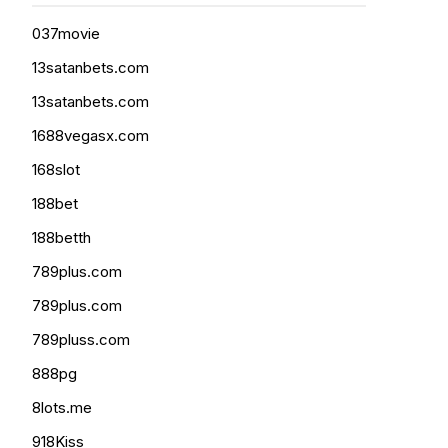
037movie
13satanbets.com
13satanbets.com
1688vegasx.com
168slot
188bet
188betth
789plus.com
789plus.com
789pluss.com
888pg
8lots.me
918Kiss