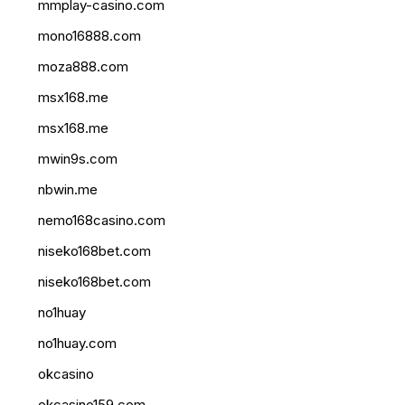
mmplay-casino.com
mono16888.com
moza888.com
msx168.me
msx168.me
mwin9s.com
nbwin.me
nemo168casino.com
niseko168bet.com
niseko168bet.com
no1huay
no1huay.com
okcasino
okcasino159.com