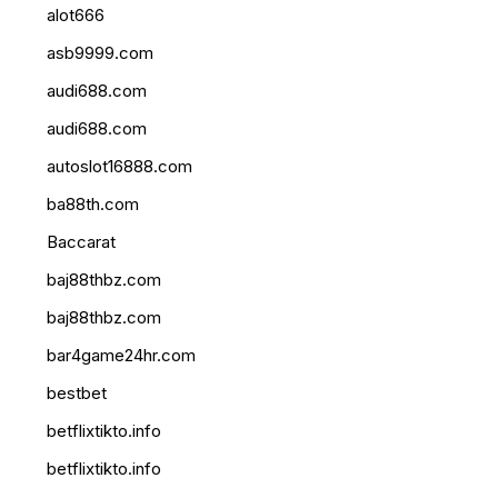
alot666
asb9999.com
audi688.com
audi688.com
autoslot16888.com
ba88th.com
Baccarat
baj88thbz.com
baj88thbz.com
bar4game24hr.com
bestbet
betflixtikto.info
betflixtikto.info