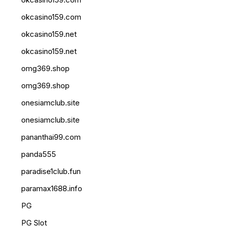
okcasino159.com
okcasino159.net
okcasino159.net
omg369.shop
omg369.shop
onesiamclub.site
onesiamclub.site
pananthai99.com
panda555
paradise1club.fun
paramax1688.info
PG
PG Slot