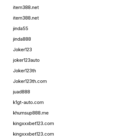
item388.net
item388.net
jinda55
jinda888
Joker123
joker123auto
Joker123th
Joker123th.com
juad888
k1gt-auto.com
khumsup888.me
kingxxxbet123.com
kingxxxbet123.com