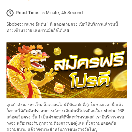
Read Time:
5 Minute, 45 Second
Sbobet มาแรง อันดับ 1 ที่ สล็อตเว็บตรง เปิดให้บริการแล้ววันนี้
ทางเข้าหาง่าย เล่นผ่านมือถือได้เลย
คุณกำลังมองหาเว็บสล็อตออนไลน์ที่ทันสมัยที่สุดในช่วงเวลานี้ แล้ว
ก็อยากได้สัมผัสประสบการณ์การเดิมพันที่ไม่เหมือนใคร sbobet168
สล็อตเว็บตรง ชั้น 1 เป็นคำตอบที่ดีที่สุดสำหรับคุณ! เรามีบริการครบ
วงจร พร้อมรองรับทุกความต้องการของผู้เล่น ทั้งความปลอดภัย
ความสบาย แล้วก็จังหวะสำหรับการชนะรางวัลใหญ่