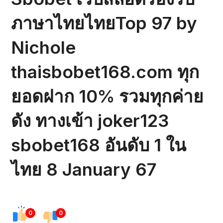
ภาษาไทยไทยTop 97 by
Nichole
thaisbobet168.com ทุก
ยอดฝาก 10% รวมทุกค่าย
ดัง ทางเข้า joker123
sbobet168 อันดับ 1 ใน
ไทย 8 January 67
0
0