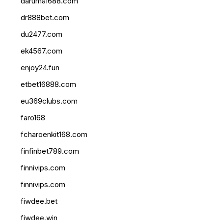
daruma1688.com
dr888bet.com
du2477.com
ek4567.com
enjoy24.fun
etbet16888.com
eu369clubs.com
faro168
fcharoenkit168.com
finfinbet789.com
finnivips.com
finnivips.com
fiwdee.bet
fiwdee.win