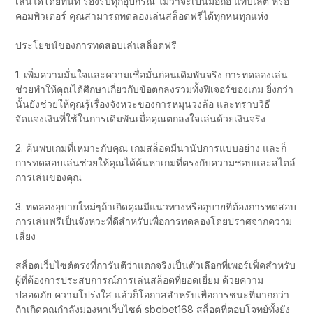
เล่นได้โดยทันที รองรับทุกอุปกรณ์ ไม่ว่าจะเป็นมือถือ แท็บเล็ต หรือ
คอมพิวเตอร์ คุณสามารถทดลองเล่นสล็อตฟรีได้ทุกหนทุกแห่ง
ประโยชน์ของการทดสอบเล่นสล็อตฟรี
1. เพิ่มความมั่นใจและความเชื่อมั่นก่อนเดิมพันจริง การทดลองเล่น
ช่วยทำให้คุณได้ศึกษาเกี่ยวกับข้อตกลงรวมทั้งฟีเจอร์ของเกม ยิ่งกว่า
นั้นยังช่วยให้คุณรู้เรื่องจังหวะของการหมุนวงล้อ และทราบวิธี
จัดแจงเงินที่ใช้ในการเดิมพันเมื่อคุณตกลงใจเล่นด้วยเงินจริง
2. ค้นพบเกมที่เหมาะกับคุณ เกมสล็อตมีนานัปการแบบอย่าง และก็
การทดสอบเล่นช่วยให้คุณได้ค้นหาเกมที่ตรงกับความชอบและสไตล์
การเล่นของคุณ
3. ทดลองอุบายใหม่ๆถ้าเกิดคุณมีแนวทางหรืออุบายที่ต้องการทดสอบ
การเล่นฟรีเป็นจังหวะที่ดีสำหรับเพื่อการทดลองโดยปราศจากความ
เสี่ยง
สล็อตเว็บไซต์ตรงที่การันตีว่าแตกจริงเป็นตัวเลือกที่เพอร์เฟ็คสำหรับ
ผู้ที่ต้องการประสบการณ์การเล่นสล็อตที่ยอดเยี่ยม ด้วยความ
ปลอดภัย ความโปร่งใส แล้วก็โอกาสสำหรับเพื่อการชนะที่มากกว่า
ถ้าเกิดคุณกำลังมองหาเว็บไซต์ sbobet168 สล็อตที่ตอบโจทย์ทั้งยัง