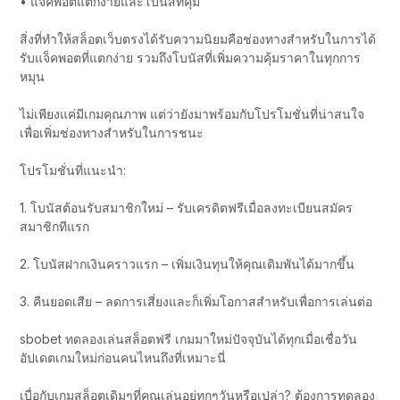
• แจ็คพอตแตกง่ายและโบนัสที่คุ้ม
สิ่งที่ทำให้สล็อตเว็บตรงได้รับความนิยมคือช่องทางสำหรับในการได้
รับแจ็คพอตที่แตกง่าย รวมถึงโบนัสที่เพิ่มความคุ้มราคาในทุกการ
หมุน
ไม่เพียงแค่มีเกมคุณภาพ แต่ว่ายังมาพร้อมกับโปรโมชั่นที่น่าสนใจ
เพื่อเพิ่มช่องทางสำหรับในการชนะ
โปรโมชั่นที่แนะนำ:
1. โบนัสต้อนรับสมาชิกใหม่ – รับเครดิตฟรีเมื่อลงทะเบียนสมัคร
สมาชิกทีแรก
2. โบนัสฝากเงินคราวแรก – เพิ่มเงินทุนให้คุณเดิมพันได้มากขึ้น
3. คืนยอดเสีย – ลดการเสี่ยงและก็เพิ่มโอกาสสำหรับเพื่อการเล่นต่อ
sbobet ทดลองเล่นสล็อตฟรี เกมมาใหม่ปัจจุบันได้ทุกเมื่อเชื่อวัน
อัปเดตเกมใหม่ก่อนคนไหนถึงที่เหมาะนี่
เบื่อกับเกมสล็อตเดิมๆที่คุณเล่นอยู่ทุกๆวันหรือเปล่า? ต้องการทดลอง