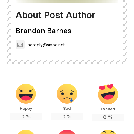
About Post Author
Brandon Barnes
noreply@smoc.net
Happy
Sad
Excited
0
%
0
%
0
%