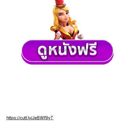
https://cutt.ly/JeBWf9yT