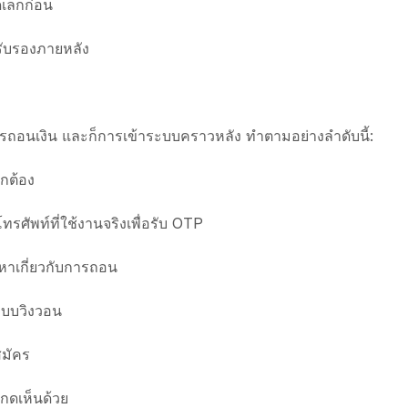
เล็กก่อน
รับรองภายหลัง
รถอนเงิน และก็การเข้าระบบคราวหลัง ทำตามอย่างลำดับนี้:
กต้อง
รศัพท์ที่ใช้งานจริงเพื่อรับ OTP
ญหาเกี่ยวกับการถอน
ะบบวิงวอน
สมัคร
กดเห็นด้วย