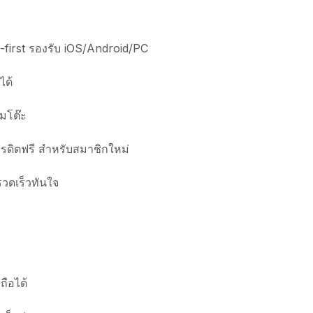
e-first รองรับ iOS/Android/PC
ได้
มโต๊ะ
รดิตฟรี สำหรับสมาชิกใหม่
วดเร็วทันใจ
ถือได้