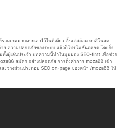
วมเกมมากมายเอาไว้ในที่เดียว ตั้งแต่สล็อต คาสิโนสด
ี่ง่าย ความปลอดภัยของระบบ แล้วก็โปรโมชันตลอด โดยยิ่ง
มทั้งผู้เล่นประจำ บทความนี้ทำในมุมมอง SEO-first เพื่อช่วย
ธี moza88 สมัคร อย่างปลอดภัย การตั้งค่าการ moza88 เข้า
อหาและวางส่วนประกอบ SEO on-page ของหน้า /moza88 ให้