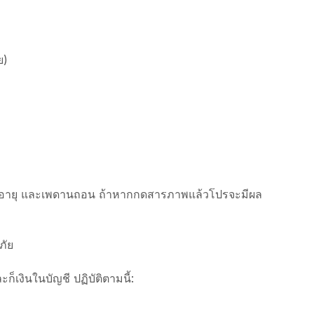
ย)
หมดอายุ และเพดานถอน ถ้าหากกดสารภาพแล้วโปรจะมีผล
ภัย
็เงินในบัญชี ปฏิบัติตามนี้: