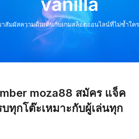
vanilla
าสัมผัสความตื่นเต้นกับเกมสล็อตออนไลน์ที่ไม่ซ้ำใ
ember moza88 สมัคร แจ็ค
ทุกโต๊ะเหมาะกับผู้เล่นทุก