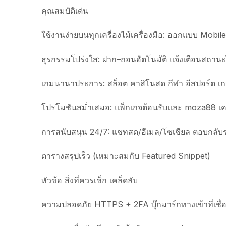
คุณสมบัติเด่น
ใช้งานง่ายบนทุกเครื่องไม้เครื่องมือ: ออกแบบ Mobil
ธุรกรรมโปร่งใส: ฝาก–ถอนอัตโนมัติ แจ้งเตือนสถานะ
เกมนานาประการ: สล็อต คาสิโนสด กีฬา อีสปอร์ต เก
โปรโมชันสม่ำเสมอ: แพ็กเกจต้อนรับและ moza88 เค
การสนับสนุน 24/7: แชทสด/อีเมล/โซเชียล ตอบกลับร
ตารางสรุปเร็ว (เหมาะสมกับ Featured Snippet)
หัวข้อ สิ่งที่ควรเช็ก เคล็ดลับ
ความปลอดภัย HTTPS + 2FA บุ๊กมาร์กทางเข้าที่เชื่อ