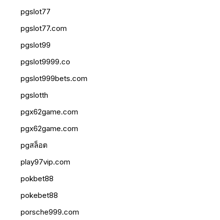
pgslot77
pgslot77.com
pgslot99
pgslot9999.co
pgslot999bets.com
pgslotth
pgx62game.com
pgx62game.com
pgสล็อต
play97vip.com
pokbet88
pokebet88
porsche999.com