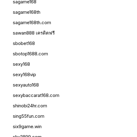
sagame168
sagame168th
sagame168th.com
sawan888 เครดิตฟรี
sbobet168
sbotop1688.com
sexy168
sexy168vip
sexyauto168
sexybaccarat168.com
shinobi24hr.com
sing55fun.com
six9game.win
sky2899.com