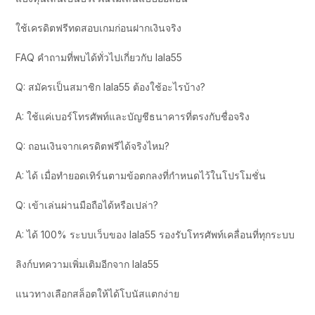
ใช้เครดิตฟรีทดสอบเกมก่อนฝากเงินจริง
FAQ คำถามที่พบได้ทั่วไปเกี่ยวกับ lala55
Q: สมัครเป็นสมาชิก lala55 ต้องใช้อะไรบ้าง?
A: ใช้แค่เบอร์โทรศัพท์และบัญชีธนาคารที่ตรงกับชื่อจริง
Q: ถอนเงินจากเครดิตฟรีได้จริงไหม?
A: ได้ เมื่อทำยอดเทิร์นตามข้อตกลงที่กำหนดไว้ในโปรโมชั่น
Q: เข้าเล่นผ่านมือถือได้หรือเปล่า?
A: ได้ 100% ระบบเว็บของ lala55 รองรับโทรศัพท์เคลื่อนที่ทุกระบบ
ลิงก์บทความเพิ่มเติมอีกจาก lala55
แนวทางเลือกสล็อตให้ได้โบนัสแตกง่าย