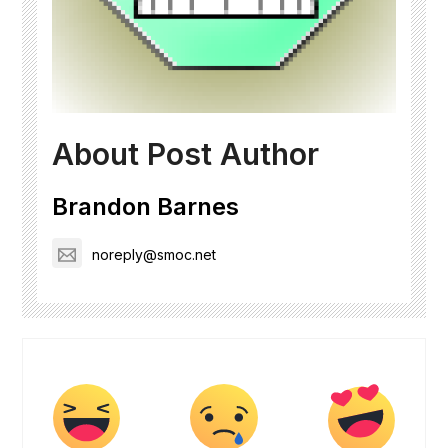
About Post Author
Brandon Barnes
noreply@smoc.net