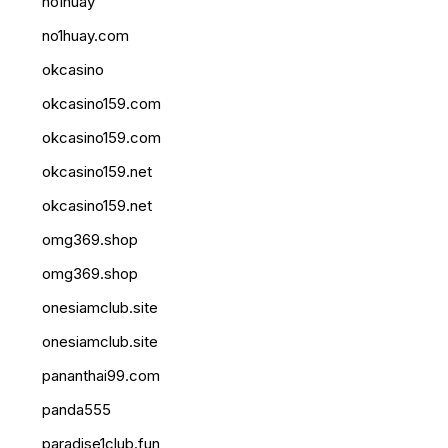
no1huay
no1huay.com
okcasino
okcasino159.com
okcasino159.com
okcasino159.net
okcasino159.net
omg369.shop
omg369.shop
onesiamclub.site
onesiamclub.site
pananthai99.com
panda555
paradise1club.fun