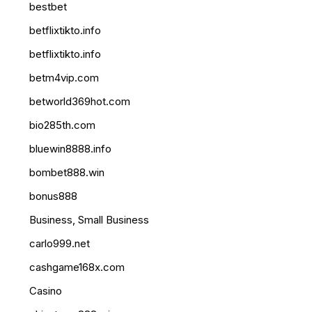
bestbet
betflixtikto.info
betflixtikto.info
betm4vip.com
betworld369hot.com
bio285th.com
bluewin8888.info
bombet888.win
bonus888
Business, Small Business
carlo999.net
cashgame168x.com
Casino