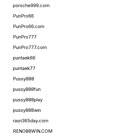
porsche999.com
PunPro66
PunPro66.com
PunPro777
PunPro777.com
puntaek66
puntaek77
Pussy888
pussy888fun
pussy888play
pussy888win
rasri365day.com
RENO88WIN.COM