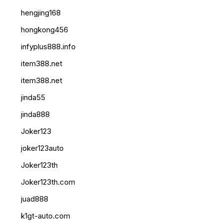
hengjing168
hongkong456
infyplus888.info
item388.net
item388.net
jinda55
jinda888
Joker123
joker123auto
Joker123th
Joker123th.com
juad888
k1gt-auto.com