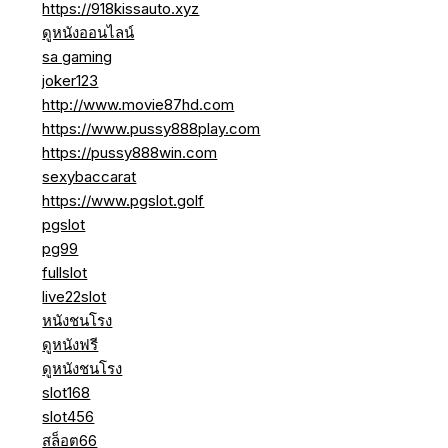
https://918kissauto.xyz
ดูหนังออนไลน์
sa gaming
joker123
http://www.movie87hd.com
https://www.pussy888play.com
https://pussy888win.com
sexybaccarat
https://www.pgslot.golf
pgslot
pg99
fullslot
live22slot
หนังชนโรง
ดูหนังฟรี
ดูหนังชนโรง
slot168
slot456
สล็อต66