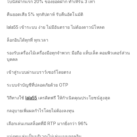
โบนัสฝากแรก 20% ของยอดฝาก ทำเทิร์น 3 เท่า
คืนยอดเสีย 5% ทุกสัปดาห์ รับคืนอัตโนมัติ
lala55 เข้าระบบ ง่าย ไม่มีอันตราย ไม่ต้องดาวน์โหลด
ล็อกอินได้ทุกที่ ทุกเวลา
รองรับเครื่องไม้เครื่องมือทุกจำพวก: มือถือ แท็บเล็ต คอมพิวเตอร์ส่วน
บุคคล
เข้าสู่ระบบผ่านเบราว์เซอร์โดยตรง
ระบบจำบัญชีที่ปลอดภัยด้วย OTP
วิถีทางใช้
lala55
เครดิตฟรี ให้กำเนิดคุณประโยชน์สูงสุด
กลอุบายเพิ่มผลกำไรโดยไม่ต้องลงทุน
เลือกเล่นเกมสล็อตที่มี RTP มากยิ่งกว่า 96%
แบ่งทุนเล่นเป็นบริเวณไม่เล่นแบบออลอิน