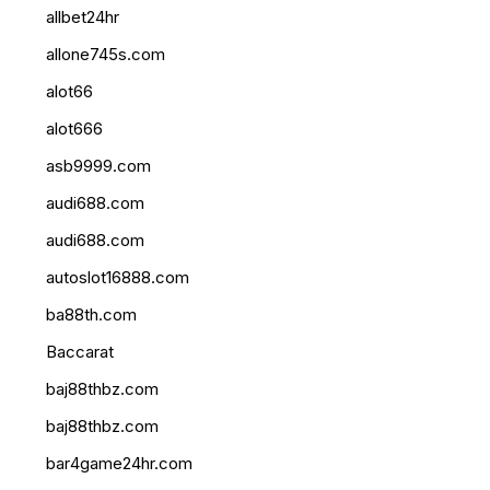
allbet24hr
allone745s.com
alot66
alot666
asb9999.com
audi688.com
audi688.com
autoslot16888.com
ba88th.com
Baccarat
baj88thbz.com
baj88thbz.com
bar4game24hr.com