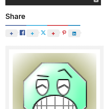
Share