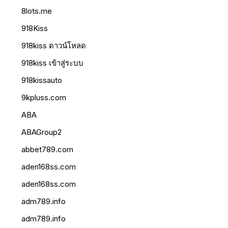
8lots.me
918Kiss
918kiss ดาวน์โหลด
918kiss เข้าสู่ระบบ
918kissauto
9kpluss.com
ABA
ABAGroup2
abbet789.com
aden168ss.com
aden168ss.com
adm789.info
adm789.info