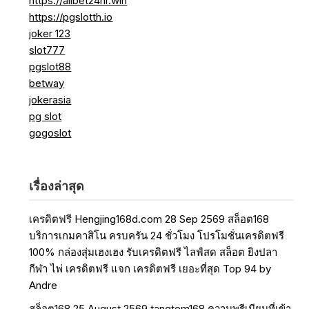
https://allbet24hr.win
https://pgslotth.io
joker 123
slot777
pgslot88
betway
jokerasia
pg slot
gogoslot
เรื่องล่าสุด
เครดิตฟรี Hengjing168d.com 28 Sep 2569 สล็อต168
บริการเกมคาสิโน ครบครัน 24 ชั่วโมง โปรโมชั่นเครดิตฟรี
100% กล่องสุ่มเฮงเฮง รับเครดิตฟรี ไลฟ์สด สล็อต ยิงปลา
กีฬา ไพ่ เครดิตฟรี แจก เครดิตฟรี เยอะที่สุด Top 94 by
Andre
สล็อต168 25 August 2569 tangtem168 ความพรีเมียมที่เข้า