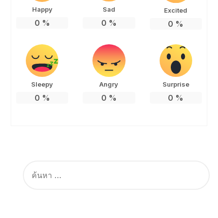
Happy
Sad
Excited
0
%
0
%
0
%
Sleepy
Angry
Surprise
0
%
0
%
0
%
ค้นหา
สำหรับ: