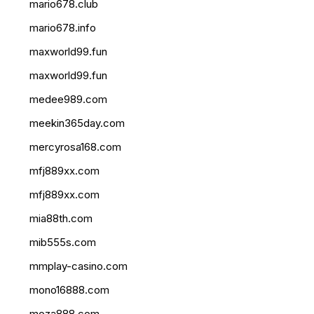
mario678.club
mario678.info
maxworld99.fun
maxworld99.fun
medee989.com
meekin365day.com
mercyrosa168.com
mfj889xx.com
mfj889xx.com
mia88th.com
mib555s.com
mmplay-casino.com
mono16888.com
moza888.com