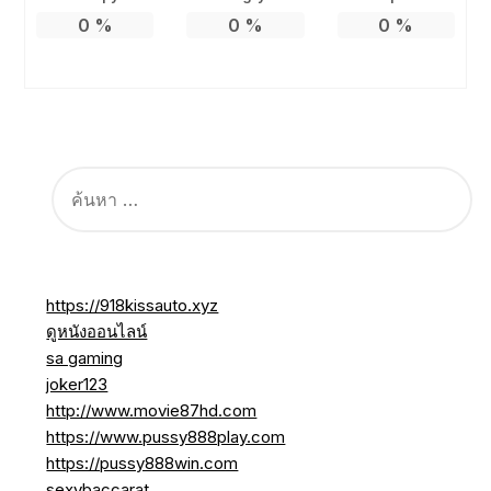
0
%
0
%
0
%
ค้นหา
สำหรับ:
https://918kissauto.xyz
ดูหนังออนไลน์
sa gaming
joker123
http://www.movie87hd.com
https://www.pussy888play.com
https://pussy888win.com
sexybaccarat