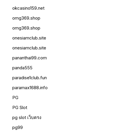
okcasino159.net
omg369.shop
omg369.shop
onesiamclub.site
onesiamclub.site
pananthai99.com
panda555
paradise1club.fun
paramax1688.info
PG
PG Slot
pg slot เว็บตรง
pg99