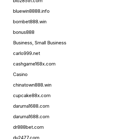
bio285th.com
bluewin8888.info
bombet888.win
bonus888
Business, Small Business
carlo999.net
cashgame168x.com
Casino
chinatown888.win
cupcake88x.com
daruma1688.com
daruma1688.com
dr888bet.com
du2477.com