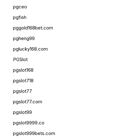
pgceo
pgfish
pggold168bet.com
pgheng99
pglucky168.com
PGSlot
pgslot168
pgslot718
pgslot77
pgslot77.com
pgslot99
pgslot9999.co
pgslot999bets.com