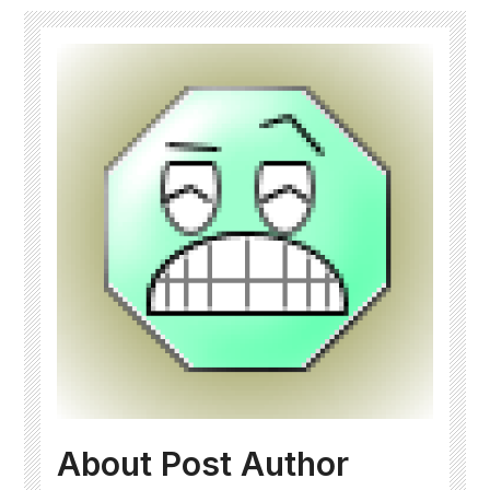
About Post Author