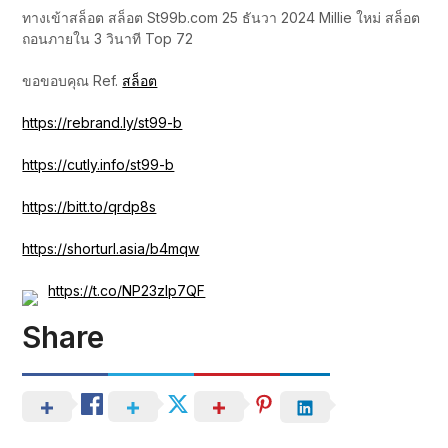
ทางเข้าสล็อต สล็อต St99b.com 25 ธันวา 2024 Millie ใหม่ สล็อต
ถอนภายใน 3 วินาที Top 72
ขอขอบคุณ Ref.
สล็อต
https://rebrand.ly/st99-b
https://cutly.info/st99-b
https://bitt.to/qrdp8s
https://shorturl.asia/b4mqw
https://t.co/NP23zlp7QF
Share