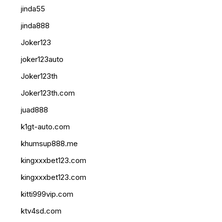
jinda55
jinda888
Joker123
joker123auto
Joker123th
Joker123th.com
juad888
k1gt-auto.com
khumsup888.me
kingxxxbet123.com
kingxxxbet123.com
kitti999vip.com
ktv4sd.com