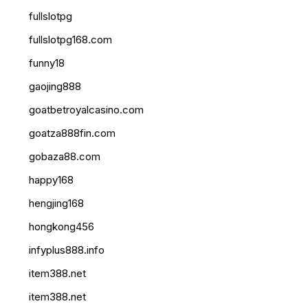
fullslotpg
fullslotpg168.com
funny18
gaojing888
goatbetroyalcasino.com
goatza888fin.com
gobaza88.com
happy168
hengjing168
hongkong456
infyplus888.info
item388.net
item388.net