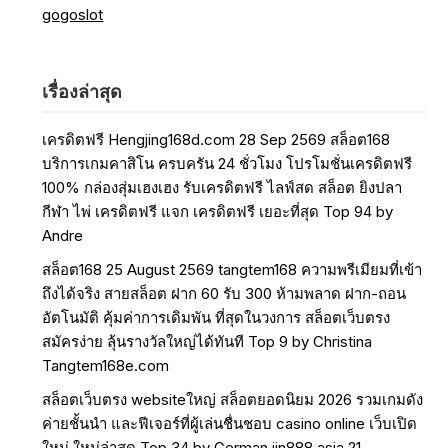
gogoslot
เรื่องล่าสุด
เครดิตฟรี Hengjing168d.com 28 Sep 2569 สล็อต168
บริการเกมคาสิโน ครบครัน 24 ชั่วโมง โปรโมชั่นเครดิตฟรี
100% กล่องสุ่มเฮงเฮง รับเครดิตฟรี ไลฟ์สด สล็อต ยิงปลา
กีฬา ไพ่ เครดิตฟรี แจก เครดิตฟรี เยอะที่สุด Top 94 by
Andre
สล็อต168 25 August 2569 tangtem168 ความพรีเมียมที่เข้า
ถึงได้จริง สายสล็อต ฝาก 60 รับ 300 ห้ามพลาด ฝาก-ถอน
อัตโนมัติ คุ้มค่าการเดิมพัน ที่สุดในวงการ สล็อตเว็บตรง
สมัครง่าย ลุ้นรางวัลใหญ่ได้ทันที Top 9 by Christina
Tangtem168e.com
สล็อตเว็บตรง websiteใหญ่ สล็อตยอดนิยม 2026 รวมเกมดัง
ค่ายชั้นนำ และฟีเจอร์ที่ผู้เล่นชื่นชอบ casino online เว็บเปิด
ใหม่ ใหม่ล่าสุด Top 34 by German jin888.asia 21